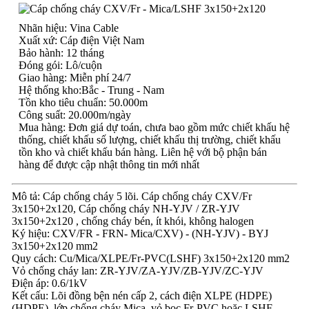
Nhãn hiệu: Vina Cable
Xuất xứ: Cáp điện Việt Nam
Bảo hành: 12 tháng
Đóng gói: Lô/cuộn
Giao hàng: Miễn phí 24/7
Hệ thống kho:Bắc - Trung - Nam
Tồn kho tiêu chuẩn: 50.000m
Công suất: 20.000m/ngày
Mua hàng: Đơn giá dự toán, chưa bao gồm mức chiết khấu hệ
thống, chiết khấu số lượng, chiết khấu thị trường, chiết khấu
tồn kho và chiết khấu bán hàng. Liên hệ với bộ phận bán
hàng để được cập nhật thông tin mới nhất
Mô tả: Cáp chống cháy 5 lõi. Cáp chống cháy CXV/Fr
3x150+2x120, Cáp chống cháy NH-YJV / ZR-YJV
3x150+2x120 , chống cháy bén, ít khói, không halogen
Ký hiệu: CXV/FR - FRN- Mica/CXV) - (NH-YJV) - BYJ
3x150+2x120 mm2
Quy cách: Cu/Mica/XLPE/Fr-PVC(LSHF) 3x150+2x120 mm2
Vỏ chống cháy lan: ZR-YJV/ZA-YJV/ZB-YJV/ZC-YJV
Điện áp: 0.6/1kV
Kết cấu: Lõi đồng bện nén cấp 2, cách điện XLPE (HDPE)
(HDPE), lớp chống cháy Mica, vỏ bọc Fr-PVC hoặc LSHF