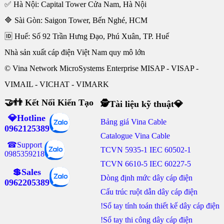
✅ Hà Nội: Capital Tower Cửa Nam, Hà Nội
🔷 Sài Gòn: Saigon Tower, Bến Nghé, HCM
🆔 Huế: Số 92 Trần Hưng Đạo, Phú Xuân, TP. Huế
Nhà sản xuất cáp điện Việt Nam quy mô lớn
© Vina Network MicroSystems Enterprise MISAP - VISAP -
VIMAIL - VICHAT - VIMARK
🤝👬 Kết Nối Kiến Tạo
🕵Tài liệu kỹ thuật💎
💎Hotline
Bảng giá Vina Cable
0962125389
Catalogue Vina Cable
☎Support
TCVN 5935-1 IEC 60502-1
0985359218
TCVN 6610-5 IEC 60227-5
💲Sales
Dòng định mức dây cáp điện
0962205389
Cấu trúc ruột dẫn dây cáp điện
!Sổ tay tính toán thiết kế dây cáp điện
!Sổ tay thi công dây cáp điện