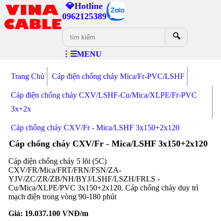
💎Hotline
0962125389
🔍
⋮☰MENU
Trang Chủ
Cáp điện chống cháy Mica/Fr-PVC/LSHF
Cáp điện chống cháy CXV/LSHF-Cu/Mica/XLPE/Fr-PVC
3x+2x
Cáp chống cháy CXV/Fr - Mica/LSHF 3x150+2x120
Cáp chống cháy CXV/Fr - Mica/LSHF 3x150+2x120
Cáp điện chống cháy 5 lõi (5C)
CXV/FR/Mica/FRT/FRN/FSN/ZA-
YJV/ZC/ZR/ZB/NH/BYJ/LSHF/LSZH/FRLS -
Cu/Mica/XLPE/PVC 3x150+2x120. Cáp chống cháy duy trì
mạch điện trong vòng 90-180 phút
Giá:
19.037.100
VNĐ/m