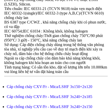
(LSZH), Silicon.
Tiêu chuẩn: IEC 60331-21 (TCVN 9618) toàn vẹn mạch điện
IEC 60332-1(single)/IEC 60332-3 (type A,B,C)/(TCVN 6610)
chống cháy lan
BS 6387 type C/CWZ , khả năng chống cháy khi có phun nước,
có va đập
IEC 60754;IEC 61034 : Không khói, không halogen
Thử nghiệm chống cháy:Thời gian chống cháy 750°C/90 phút
(950°C/ 3 giờ) - 150°C, khả năng chống cháy lan
Sử dụng: Cáp điện chống cháy dùng trong hệ thống văn phòng
tòa nhà, xí nghiệp yêu cầu cao về duy trì mạch điện khi xảy ra
cháy nổ, đảm bảo cho hệ thống chữa cháy hoạt động
Ngoài ra cáp chống cháy còn đảm bảo khả năng không khói,
không halogen khi hỏa hoạn an toàn cho con người
Tình trạng hàng: Có sẵn tồn kho, đặt số lượng lớn trên 10.000km
vui lòng liên hệ tư vấn đặt hàng toàn cầu
Cáp chống cháy CXV/Fr - Mica/LSHF 3x150+2x120
Cáp chống cháy CXV/Fr - Mica/LSHF 3x240+2x185
Cáp chống cháy CXV/Fr - Mica/LSHF 3x240+2x150