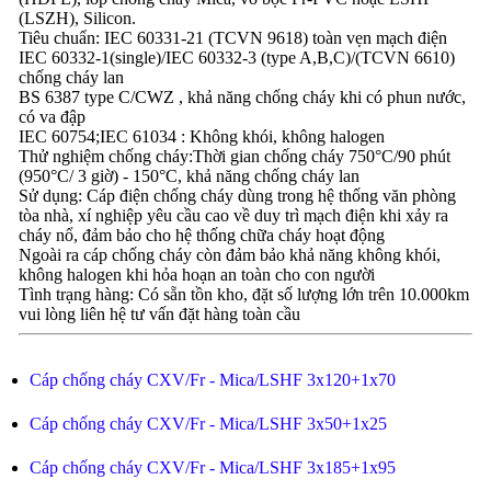
(LSZH), Silicon.
Tiêu chuẩn: IEC 60331-21 (TCVN 9618) toàn vẹn mạch điện
IEC 60332-1(single)/IEC 60332-3 (type A,B,C)/(TCVN 6610)
chống cháy lan
BS 6387 type C/CWZ , khả năng chống cháy khi có phun nước,
có va đập
IEC 60754;IEC 61034 : Không khói, không halogen
Thử nghiệm chống cháy:Thời gian chống cháy 750°C/90 phút
(950°C/ 3 giờ) - 150°C, khả năng chống cháy lan
Sử dụng: Cáp điện chống cháy dùng trong hệ thống văn phòng
tòa nhà, xí nghiệp yêu cầu cao về duy trì mạch điện khi xảy ra
cháy nổ, đảm bảo cho hệ thống chữa cháy hoạt động
Ngoài ra cáp chống cháy còn đảm bảo khả năng không khói,
không halogen khi hỏa hoạn an toàn cho con người
Tình trạng hàng: Có sẵn tồn kho, đặt số lượng lớn trên 10.000km
vui lòng liên hệ tư vấn đặt hàng toàn cầu
Cáp chống cháy CXV/Fr - Mica/LSHF 3x120+1x70
Cáp chống cháy CXV/Fr - Mica/LSHF 3x50+1x25
Cáp chống cháy CXV/Fr - Mica/LSHF 3x185+1x95