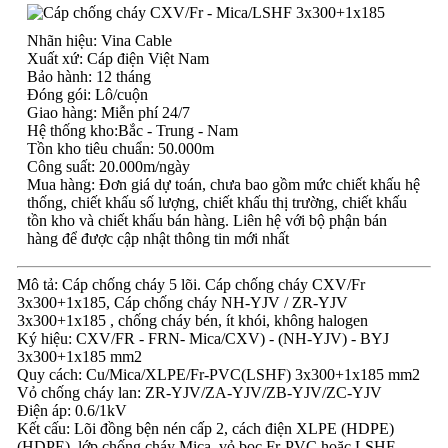
Nhãn hiệu: Vina Cable
Xuất xứ: Cáp điện Việt Nam
Bảo hành: 12 tháng
Đóng gói: Lô/cuộn
Giao hàng: Miễn phí 24/7
Hệ thống kho:Bắc - Trung - Nam
Tồn kho tiêu chuẩn: 50.000m
Công suất: 20.000m/ngày
Mua hàng: Đơn giá dự toán, chưa bao gồm mức chiết khấu hệ
thống, chiết khấu số lượng, chiết khấu thị trường, chiết khấu
tồn kho và chiết khấu bán hàng. Liên hệ với bộ phận bán
hàng để được cập nhật thông tin mới nhất
Mô tả: Cáp chống cháy 5 lõi. Cáp chống cháy CXV/Fr
3x300+1x185, Cáp chống cháy NH-YJV / ZR-YJV
3x300+1x185 , chống cháy bén, ít khói, không halogen
Ký hiệu: CXV/FR - FRN- Mica/CXV) - (NH-YJV) - BYJ
3x300+1x185 mm2
Quy cách: Cu/Mica/XLPE/Fr-PVC(LSHF) 3x300+1x185 mm2
Vỏ chống cháy lan: ZR-YJV/ZA-YJV/ZB-YJV/ZC-YJV
Điện áp: 0.6/1kV
Kết cấu: Lõi đồng bện nén cấp 2, cách điện XLPE (HDPE)
(HDPE), lớp chống cháy Mica, vỏ bọc Fr-PVC hoặc LSHF