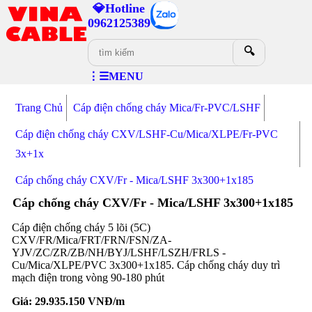
💎Hotline
0962125389
🔍
⋮☰MENU
Trang Chủ
Cáp điện chống cháy Mica/Fr-PVC/LSHF
Cáp điện chống cháy CXV/LSHF-Cu/Mica/XLPE/Fr-PVC
3x+1x
Cáp chống cháy CXV/Fr - Mica/LSHF 3x300+1x185
Cáp chống cháy CXV/Fr - Mica/LSHF 3x300+1x185
Cáp điện chống cháy 5 lõi (5C)
CXV/FR/Mica/FRT/FRN/FSN/ZA-
YJV/ZC/ZR/ZB/NH/BYJ/LSHF/LSZH/FRLS -
Cu/Mica/XLPE/PVC 3x300+1x185. Cáp chống cháy duy trì
mạch điện trong vòng 90-180 phút
Giá:
29.935.150
VNĐ/m