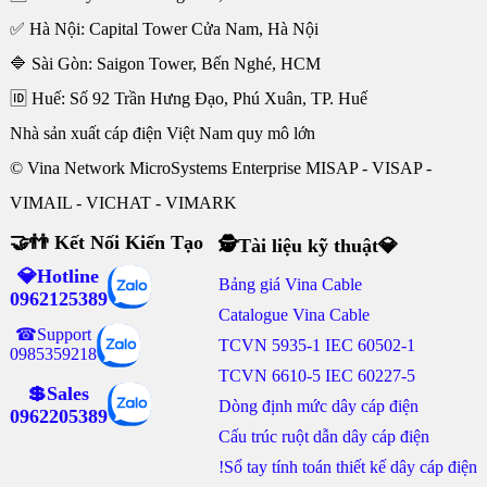
✅ Hà Nội: Capital Tower Cửa Nam, Hà Nội
🔷 Sài Gòn: Saigon Tower, Bến Nghé, HCM
🆔 Huế: Số 92 Trần Hưng Đạo, Phú Xuân, TP. Huế
Nhà sản xuất cáp điện Việt Nam quy mô lớn
© Vina Network MicroSystems Enterprise MISAP - VISAP -
VIMAIL - VICHAT - VIMARK
🤝👬 Kết Nối Kiến Tạo
🕵Tài liệu kỹ thuật💎
💎Hotline
Bảng giá Vina Cable
0962125389
Catalogue Vina Cable
☎Support
TCVN 5935-1 IEC 60502-1
0985359218
TCVN 6610-5 IEC 60227-5
💲Sales
Dòng định mức dây cáp điện
0962205389
Cấu trúc ruột dẫn dây cáp điện
!Sổ tay tính toán thiết kế dây cáp điện