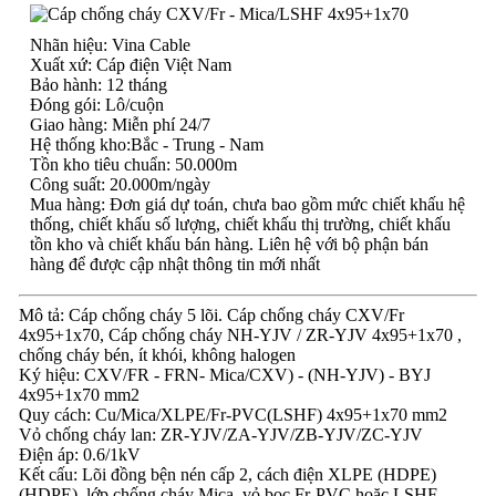
Nhãn hiệu: Vina Cable
Xuất xứ: Cáp điện Việt Nam
Bảo hành: 12 tháng
Đóng gói: Lô/cuộn
Giao hàng: Miễn phí 24/7
Hệ thống kho:Bắc - Trung - Nam
Tồn kho tiêu chuẩn: 50.000m
Công suất: 20.000m/ngày
Mua hàng: Đơn giá dự toán, chưa bao gồm mức chiết khấu hệ
thống, chiết khấu số lượng, chiết khấu thị trường, chiết khấu
tồn kho và chiết khấu bán hàng. Liên hệ với bộ phận bán
hàng để được cập nhật thông tin mới nhất
Mô tả: Cáp chống cháy 5 lõi. Cáp chống cháy CXV/Fr
4x95+1x70, Cáp chống cháy NH-YJV / ZR-YJV 4x95+1x70 ,
chống cháy bén, ít khói, không halogen
Ký hiệu: CXV/FR - FRN- Mica/CXV) - (NH-YJV) - BYJ
4x95+1x70 mm2
Quy cách: Cu/Mica/XLPE/Fr-PVC(LSHF) 4x95+1x70 mm2
Vỏ chống cháy lan: ZR-YJV/ZA-YJV/ZB-YJV/ZC-YJV
Điện áp: 0.6/1kV
Kết cấu: Lõi đồng bện nén cấp 2, cách điện XLPE (HDPE)
(HDPE), lớp chống cháy Mica, vỏ bọc Fr-PVC hoặc LSHF