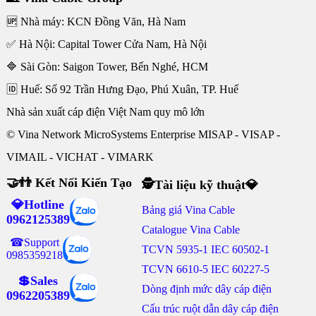
🆙 Nhà máy: KCN Đồng Văn, Hà Nam
✅ Hà Nội: Capital Tower Cửa Nam, Hà Nội
🔷 Sài Gòn: Saigon Tower, Bến Nghé, HCM
🆔 Huế: Số 92 Trần Hưng Đạo, Phú Xuân, TP. Huế
Nhà sản xuất cáp điện Việt Nam quy mô lớn
© Vina Network MicroSystems Enterprise MISAP - VISAP -
VIMAIL - VICHAT - VIMARK
🤝👬 Kết Nối Kiến Tạo
🕵Tài liệu kỹ thuật💎
💎Hotline
Bảng giá Vina Cable
0962125389
Catalogue Vina Cable
☎Support
TCVN 5935-1 IEC 60502-1
0985359218
TCVN 6610-5 IEC 60227-5
💲Sales
Dòng định mức dây cáp điện
0962205389
Cấu trúc ruột dẫn dây cáp điện