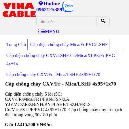
💎Hotline
0962125389
🔍
⋮☰MENU
Trang Chủ
Cáp điện chống cháy Mica/Fr-PVC/LSHF
Cáp điện chống cháy CXV/LSHF-Cu/Mica/XLPE/Fr-PVC
4x+1x
Cáp chống cháy CXV/Fr - Mica/LSHF 4x95+1x70
Cáp chống cháy CXV/Fr - Mica/LSHF 4x95+1x70
Cáp điện chống cháy 5 lõi (5C)
CXV/FR/Mica/FRT/FRN/FSN/ZA-
YJV/ZC/ZR/ZB/NH/BYJ/LSHF/LSZH/FRLS -
Cu/Mica/XLPE/PVC 4x95+1x70. Cáp chống cháy duy trì mạch
điện trong vòng 90-180 phút
Giá:
12.415.500
VNĐ/m