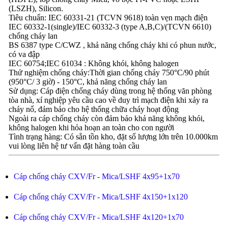
(LSZH), Silicon.
Tiêu chuẩn: IEC 60331-21 (TCVN 9618) toàn vẹn mạch điện
IEC 60332-1(single)/IEC 60332-3 (type A,B,C)/(TCVN 6610)
chống cháy lan
BS 6387 type C/CWZ , khả năng chống cháy khi có phun nước,
có va đập
IEC 60754;IEC 61034 : Không khói, không halogen
Thử nghiệm chống cháy:Thời gian chống cháy 750°C/90 phút
(950°C/ 3 giờ) - 150°C, khả năng chống cháy lan
Sử dụng: Cáp điện chống cháy dùng trong hệ thống văn phòng
tòa nhà, xí nghiệp yêu cầu cao về duy trì mạch điện khi xảy ra
cháy nổ, đảm bảo cho hệ thống chữa cháy hoạt động
Ngoài ra cáp chống cháy còn đảm bảo khả năng không khói,
không halogen khi hỏa hoạn an toàn cho con người
Tình trạng hàng: Có sẵn tồn kho, đặt số lượng lớn trên 10.000km
vui lòng liên hệ tư vấn đặt hàng toàn cầu
Cáp chống cháy CXV/Fr - Mica/LSHF 4x95+1x70
Cáp chống cháy CXV/Fr - Mica/LSHF 4x150+1x120
Cáp chống cháy CXV/Fr - Mica/LSHF 4x120+1x70