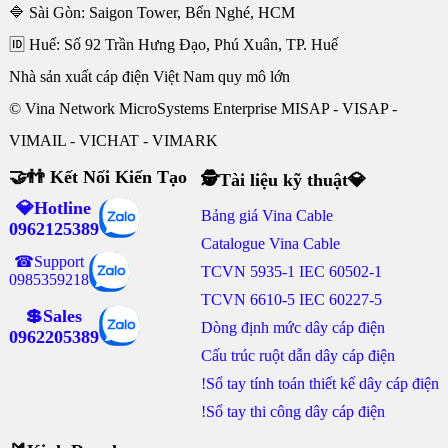
🔷 Sài Gòn: Saigon Tower, Bến Nghé, HCM
🆔 Huế: Số 92 Trần Hưng Đạo, Phú Xuân, TP. Huế
Nhà sản xuất cáp điện Việt Nam quy mô lớn
© Vina Network MicroSystems Enterprise MISAP - VISAP -
VIMAIL - VICHAT - VIMARK
🤝👬 Kết Nối Kiến Tạo
🕵Tài liệu kỹ thuật💎
💎Hotline
Bảng giá Vina Cable
0962125389
Catalogue Vina Cable
☎Support
TCVN 5935-1 IEC 60502-1
0985359218
TCVN 6610-5 IEC 60227-5
💲Sales
Dòng định mức dây cáp điện
0962205389
Cấu trúc ruột dẫn dây cáp điện
!Sổ tay tính toán thiết kế dây cáp điện
!Sổ tay thi công dây cáp điện