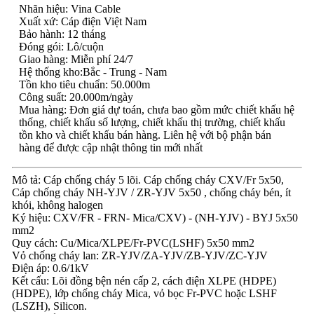
Nhãn hiệu: Vina Cable
Xuất xứ: Cáp điện Việt Nam
Bảo hành: 12 tháng
Đóng gói: Lô/cuộn
Giao hàng: Miễn phí 24/7
Hệ thống kho:Bắc - Trung - Nam
Tồn kho tiêu chuẩn: 50.000m
Công suất: 20.000m/ngày
Mua hàng: Đơn giá dự toán, chưa bao gồm mức chiết khấu hệ
thống, chiết khấu số lượng, chiết khấu thị trường, chiết khấu
tồn kho và chiết khấu bán hàng. Liên hệ với bộ phận bán
hàng để được cập nhật thông tin mới nhất
Mô tả: Cáp chống cháy 5 lõi. Cáp chống cháy CXV/Fr 5x50,
Cáp chống cháy NH-YJV / ZR-YJV 5x50 , chống cháy bén, ít
khói, không halogen
Ký hiệu: CXV/FR - FRN- Mica/CXV) - (NH-YJV) - BYJ 5x50
mm2
Quy cách: Cu/Mica/XLPE/Fr-PVC(LSHF) 5x50 mm2
Vỏ chống cháy lan: ZR-YJV/ZA-YJV/ZB-YJV/ZC-YJV
Điện áp: 0.6/1kV
Kết cấu: Lõi đồng bện nén cấp 2, cách điện XLPE (HDPE)
(HDPE), lớp chống cháy Mica, vỏ bọc Fr-PVC hoặc LSHF
(LSZH), Silicon.