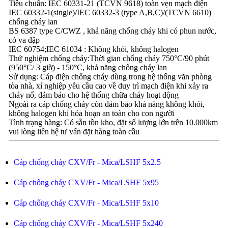
Tiêu chuẩn: IEC 60331-21 (TCVN 9618) toàn vẹn mạch điện
IEC 60332-1(single)/IEC 60332-3 (type A,B,C)/(TCVN 6610)
chống cháy lan
BS 6387 type C/CWZ , khả năng chống cháy khi có phun nước,
có va đập
IEC 60754;IEC 61034 : Không khói, không halogen
Thử nghiệm chống cháy:Thời gian chống cháy 750°C/90 phút
(950°C/ 3 giờ) - 150°C, khả năng chống cháy lan
Sử dụng: Cáp điện chống cháy dùng trong hệ thống văn phòng
tòa nhà, xí nghiệp yêu cầu cao về duy trì mạch điện khi xảy ra
cháy nổ, đảm bảo cho hệ thống chữa cháy hoạt động
Ngoài ra cáp chống cháy còn đảm bảo khả năng không khói,
không halogen khi hỏa hoạn an toàn cho con người
Tình trạng hàng: Có sẵn tồn kho, đặt số lượng lớn trên 10.000km
vui lòng liên hệ tư vấn đặt hàng toàn cầu
Cáp chống cháy CXV/Fr - Mica/LSHF 5x2.5
Cáp chống cháy CXV/Fr - Mica/LSHF 5x95
Cáp chống cháy CXV/Fr - Mica/LSHF 5x10
Cáp chống cháy CXV/Fr - Mica/LSHF 5x240