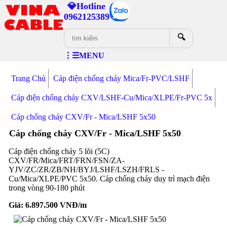
💎Hotline
0962125389
🔍
⋮☰MENU
Trang Chủ
Cáp điện chống cháy Mica/Fr-PVC/LSHF
Cáp điện chống cháy CXV/LSHF-Cu/Mica/XLPE/Fr-PVC 5x
Cáp chống cháy CXV/Fr - Mica/LSHF 5x50
Cáp chống cháy CXV/Fr - Mica/LSHF 5x50
Cáp điện chống cháy 5 lõi (5C)
CXV/FR/Mica/FRT/FRN/FSN/ZA-
YJV/ZC/ZR/ZB/NH/BYJ/LSHF/LSZH/FRLS -
Cu/Mica/XLPE/PVC 5x50. Cáp chống cháy duy trì mạch điện
trong vòng 90-180 phút
Giá:
6.897.500
VNĐ/m