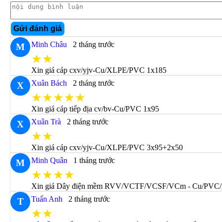
Gửi đánh giá
Minh Châu
2 tháng trước
M
★★
Xin giá cáp cxv/yjv-Cu/XLPE/PVC 1x185
Xuân Bách
2 tháng trước
X
★★★★★
Xin giá cáp tiếp địa cv/bv-Cu/PVC 1x95
Xuân Trà
2 tháng trước
X
★★
Xin giá cáp cxv/yjv-Cu/XLPE/PVC 3x95+2x50
Minh Quân
1 tháng trước
M
★★★★
Xin giá Dây điện mềm RVV/VCTF/VCSF/VCm - Cu/PVC
Tuấn Anh
2 tháng trước
T
★★