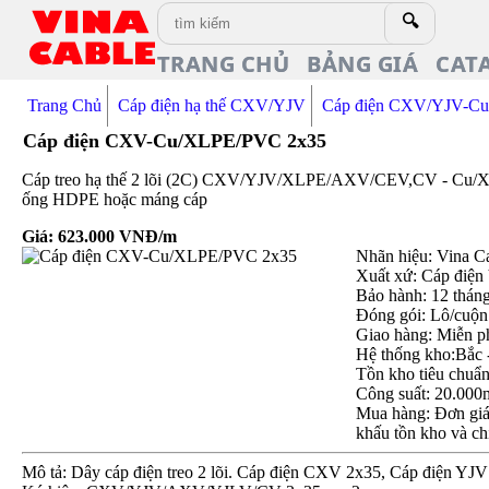
🔍
TRANG CHỦ
BẢNG GIÁ
CAT
Trang Chủ
Cáp điện hạ thế CXV/YJV
Cáp điện CXV/YJV-C
Cáp điện CXV-Cu/XLPE/PVC 2x35
Cáp treo hạ thế 2 lõi (2C) CXV/YJV/XLPE/AXV/CEV,CV - Cu/XLPE
ống HDPE hoặc máng cáp
Giá:
623.000
VNĐ/m
Nhãn hiệu: Vina C
Xuất xứ: Cáp điện
Bảo hành: 12 thán
Đóng gói: Lô/cuộn
Giao hàng: Miễn p
Hệ thống kho:Bắc 
Tồn kho tiêu chuẩ
Công suất: 20.000
Mua hàng: Đơn giá 
khấu tồn kho và ch
Mô tả: Dây cáp điện treo 2 lõi. Cáp điện CXV 2x35, Cáp điện YJ