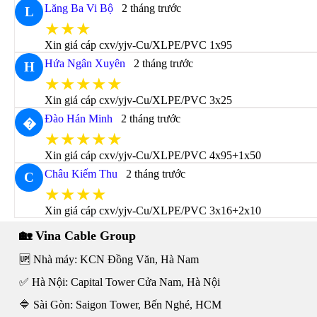
Lăng Ba Vi Bộ
2 tháng trước
L
★★★
Xin giá cáp cxv/yjv-Cu/XLPE/PVC 1x95
Hứa Ngân Xuyên
2 tháng trước
H
★★★★★
Xin giá cáp cxv/yjv-Cu/XLPE/PVC 3x25
Đào Hán Minh
2 tháng trước
�
★★★★★
Xin giá cáp cxv/yjv-Cu/XLPE/PVC 4x95+1x50
Châu Kiếm Thu
2 tháng trước
C
★★★★
Xin giá cáp cxv/yjv-Cu/XLPE/PVC 3x16+2x10
🏡 Vina Cable Group
🆙 Nhà máy: KCN Đồng Văn, Hà Nam
✅ Hà Nội: Capital Tower Cửa Nam, Hà Nội
🔷 Sài Gòn: Saigon Tower, Bến Nghé, HCM