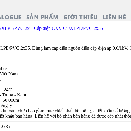
ALOGUE
SẢN PHẨM
GIỚI THIỆU
LIÊN HỆ
u/XLPE/PVC 2x
Cáp điện CXV-Cu/XLPE/PVC 2x35
/PVC 2x35. Dùng làm cáp điện nguồn điện cấp điện áp 0.6/1kV. C
able
 Việt Nam
g
hí 24/7
- Trung - Nam
n: 50.000m
m/ngày
dự toán, chưa bao gồm mức chiết khấu hệ thống, chiết khấu số lượng, c
iết khấu bán hàng. Liên hệ với bộ phận bán hàng để được cập nhật thôn
V 2x35