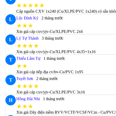
★★★★★
Cáp nguồn CXV 1x240 (Cu/XLPE/PVC 1x240) có sẵn không 
Lộc Đỉnh Ký
2 tháng trước
L
★★★
Xin giá cáp cxv/yjv-Cu/XLPE/PVC 2x6
Lý Tự Thành
3 tháng trước
L
★★★★
Xin giá cáp cxv/yjv-Cu/XLPE/PVC 4x35+1x16
Thiếu Lâm Tự
1 tháng trước
T
★★
Xin giá cáp tiếp địa cv/bv-Cu/PVC 1x95
Tuyết Sơn
2 tháng trước
T
★★★★
Xin giá cáp cxv/yjv-Cu/XLPE/PVC 3x16
Hồng Hài Nhi
1 tháng trước
H
★★★
Xin giá Dây điện mềm RVV/VCTF/VCSF/VCm - Cu/PVC