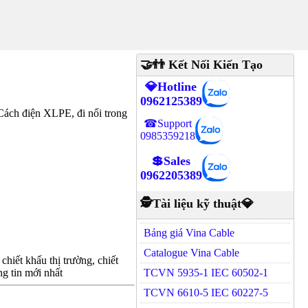
🤝👬 Kết Nối Kiến Tạo
💎Hotline
0962125389
ách điện XLPE, đi nổi trong
☎Support
0985359218
💲Sales
0962205389
🕵Tài liệu kỹ thuật💎
Bảng giá Vina Cable
Catalogue Vina Cable
hiết khấu thị trường, chiết
g tin mới nhất
TCVN 5935-1 IEC 60502-1
TCVN 6610-5 IEC 60227-5