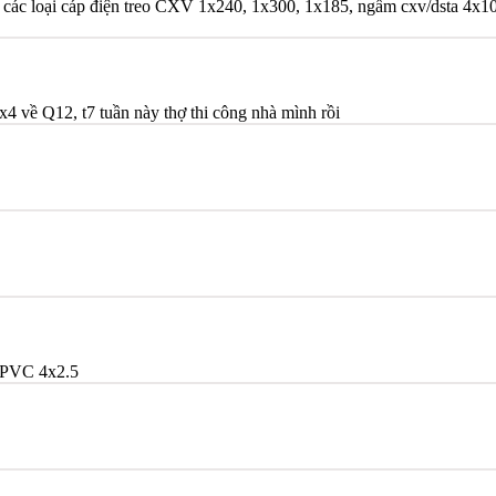
 các loại cáp điện treo CXV 1x240, 1x300, 1x185, ngầm cxv/dsta 4x10, 
x4 về Q12, t7 tuần này thợ thi công nhà mình rồi
PVC 4x2.5