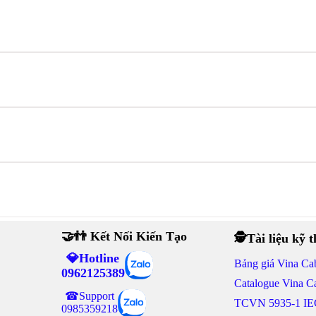
🤝👬 Kết Nối Kiến Tạo
🕵Tài liệu kỹ 
💎Hotline
Bảng giá Vina Ca
0962125389
Catalogue Vina C
☎Support
TCVN 5935-1 IE
0985359218