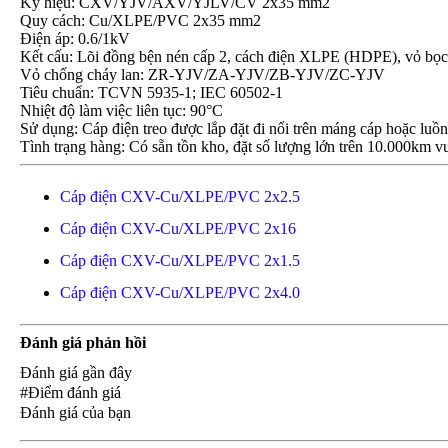
Ký hiệu: CXV/YJV/AXV/YJLV/CV 2x35 mm2
Quy cách: Cu/XLPE/PVC 2x35 mm2
Điện áp: 0.6/1kV
Kết cấu: Lõi đồng bện nén cấp 2, cách điện XLPE (HDPE), vỏ 
Vỏ chống cháy lan: ZR-YJV/ZA-YJV/ZB-YJV/ZC-YJV
Tiêu chuẩn: TCVN 5935-1; IEC 60502-1
Nhiệt độ làm việc liên tục: 90°C
Sử dụng: Cáp điện treo được lắp đặt đi nổi trên máng cáp hoặc luồ
Tình trạng hàng: Có sẵn tồn kho, đặt số lượng lớn trên 10.000km vu
Cáp điện CXV-Cu/XLPE/PVC 2x2.5
Cáp điện CXV-Cu/XLPE/PVC 2x16
Cáp điện CXV-Cu/XLPE/PVC 2x1.5
Cáp điện CXV-Cu/XLPE/PVC 2x4.0
Đánh giá phản hồi
Đánh giá gần đây
#Điểm đánh giá
Đánh giá của bạn