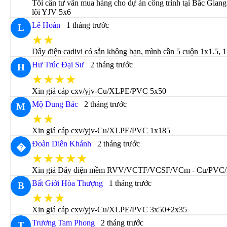
Tôi cần tư vấn mua hàng cho dự án công trình tại Bắc Giang
lõi YJV 5x6
Lê Hoàn
1 tháng trước
L
★★
Dây điện cadivi có sẵn không bạn, mình cần 5 cuộn 1x1.5, 1
Hư Trúc Đại Sư
2 tháng trước
H
★★★★
Xin giá cáp cxv/yjv-Cu/XLPE/PVC 5x50
Mộ Dung Bác
2 tháng trước
M
★★
Xin giá cáp cxv/yjv-Cu/XLPE/PVC 1x185
Đoàn Diên Khánh
2 tháng trước
�
★★★★★
Xin giá Dây điện mềm RVV/VCTF/VCSF/VCm - Cu/PVC/
Bất Giới Hòa Thượng
1 tháng trước
B
★★★
Xin giá cáp cxv/yjv-Cu/XLPE/PVC 3x50+2x35
Trương Tam Phong
2 tháng trước
T