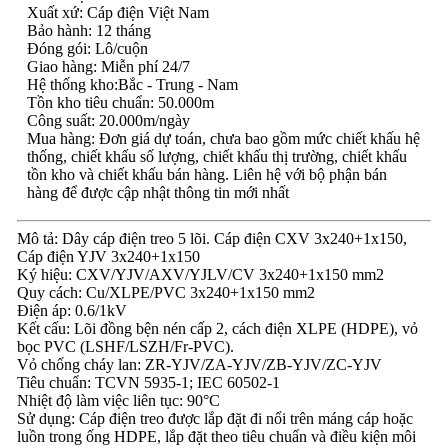
Xuất xứ: Cáp điện Việt Nam
Bảo hành: 12 tháng
Đóng gói: Lô/cuộn
Giao hàng: Miễn phí 24/7
Hệ thống kho:Bắc - Trung - Nam
Tồn kho tiêu chuẩn: 50.000m
Công suất: 20.000m/ngày
Mua hàng: Đơn giá dự toán, chưa bao gồm mức chiết khấu hệ
thống, chiết khấu số lượng, chiết khấu thị trường, chiết khấu
tồn kho và chiết khấu bán hàng. Liên hệ với bộ phận bán
hàng để được cập nhật thông tin mới nhất
Mô tả: Dây cáp điện treo 5 lõi. Cáp điện CXV 3x240+1x150,
Cáp điện YJV 3x240+1x150
Ký hiệu: CXV/YJV/AXV/YJLV/CV 3x240+1x150 mm2
Quy cách: Cu/XLPE/PVC 3x240+1x150 mm2
Điện áp: 0.6/1kV
Kết cấu: Lõi đồng bện nén cấp 2, cách điện XLPE (HDPE), vỏ
bọc PVC (LSHF/LSZH/Fr-PVC).
Vỏ chống cháy lan: ZR-YJV/ZA-YJV/ZB-YJV/ZC-YJV
Tiêu chuẩn: TCVN 5935-1; IEC 60502-1
Nhiệt độ làm việc liên tục: 90°C
Sử dụng: Cáp điện treo được lắp đặt đi nổi trên máng cáp hoặc
luồn trong ống HDPE, lắp đặt theo tiêu chuẩn và điều kiện môi