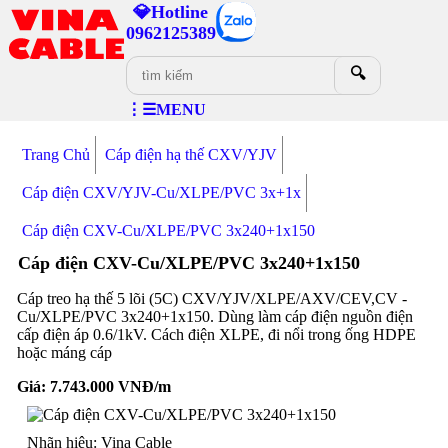
💎Hotline
0962125389
🔍
⋮☰MENU
Trang Chủ
Cáp điện hạ thế CXV/YJV
Cáp điện CXV/YJV-Cu/XLPE/PVC 3x+1x
Cáp điện CXV-Cu/XLPE/PVC 3x240+1x150
Cáp điện CXV-Cu/XLPE/PVC 3x240+1x150
Cáp treo hạ thế 5 lõi (5C) CXV/YJV/XLPE/AXV/CEV,CV -
Cu/XLPE/PVC 3x240+1x150. Dùng làm cáp điện nguồn điện
cấp điện áp 0.6/1kV. Cách điện XLPE, đi nổi trong ống HDPE
hoặc máng cáp
Giá:
7.743.000
VNĐ/m
Nhãn hiệu: Vina Cable