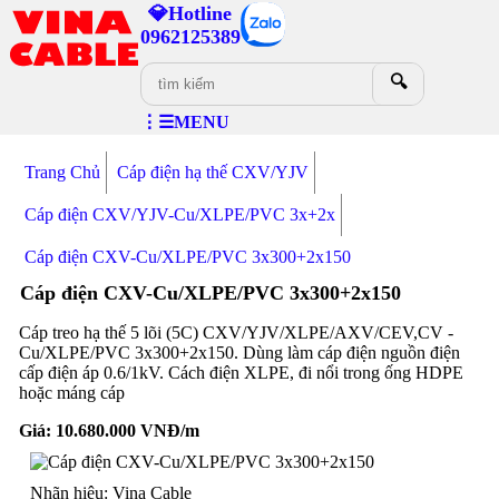
💎Hotline
0962125389
🔍
⋮☰MENU
Trang Chủ
Cáp điện hạ thế CXV/YJV
Cáp điện CXV/YJV-Cu/XLPE/PVC 3x+2x
Cáp điện CXV-Cu/XLPE/PVC 3x300+2x150
Cáp điện CXV-Cu/XLPE/PVC 3x300+2x150
Cáp treo hạ thế 5 lõi (5C) CXV/YJV/XLPE/AXV/CEV,CV -
Cu/XLPE/PVC 3x300+2x150. Dùng làm cáp điện nguồn điện
cấp điện áp 0.6/1kV. Cách điện XLPE, đi nổi trong ống HDPE
hoặc máng cáp
Giá:
10.680.000
VNĐ/m
Nhãn hiệu: Vina Cable