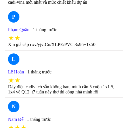
cadi-vina mới nhất và mức chiết khấu dự án
P
Phạm Quân
1 tháng trước
★★
Xin giá cáp cxv/yjv-Cu/XLPE/PVC 3x95+1x50
L
Lê Hoàn
1 tháng trước
★★
Dây điện cadivi có sẵn không bạn, mình cần 5 cuộn 1x1.5,
1x4 về Q12, t7 tuần này thợ thi công nhà mình rồi
N
Nam Đế
1 tháng trước
★★★