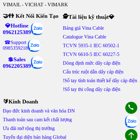
VIMAIL - VICHAT - VIMARK
🤝👬 Kết Nối Kiến Tạo
🕵Tài liệu kỹ thuật💎
💎Hotline
Bảng giá Vina Cable
0962125389
Catalogue Vina Cable
☎Support
TCVN 5935-1 IEC 60502-1
0985359218
TCVN 6610-5 IEC 60227-5
💲Sales
Dòng định mức dây cáp điện
0962205389
Cấu trúc ruột dẫn dây cáp điện
!Sổ tay tính toán thiết kế dây cáp điện
!Sổ tay thi công dây cáp điện
🔰Kinh Doanh
Đạo đức kinh doanh và văn hóa DN
Thanh toán sau cam kết chất lượng
Ưu đãi mở rộng thị trường
Tuyển đại diện bán hàng Global