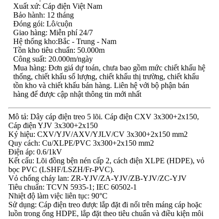
Xuất xứ: Cáp điện Việt Nam
Bảo hành: 12 tháng
Đóng gói: Lô/cuộn
Giao hàng: Miễn phí 24/7
Hệ thống kho:Bắc - Trung - Nam
Tồn kho tiêu chuẩn: 50.000m
Công suất: 20.000m/ngày
Mua hàng: Đơn giá dự toán, chưa bao gồm mức chiết khấu hệ
thống, chiết khấu số lượng, chiết khấu thị trường, chiết khấu
tồn kho và chiết khấu bán hàng. Liên hệ với bộ phận bán
hàng để được cập nhật thông tin mới nhất
Mô tả: Dây cáp điện treo 5 lõi. Cáp điện CXV 3x300+2x150,
Cáp điện YJV 3x300+2x150
Ký hiệu: CXV/YJV/AXV/YJLV/CV 3x300+2x150 mm2
Quy cách: Cu/XLPE/PVC 3x300+2x150 mm2
Điện áp: 0.6/1kV
Kết cấu: Lõi đồng bện nén cấp 2, cách điện XLPE (HDPE), vỏ
bọc PVC (LSHF/LSZH/Fr-PVC).
Vỏ chống cháy lan: ZR-YJV/ZA-YJV/ZB-YJV/ZC-YJV
Tiêu chuẩn: TCVN 5935-1; IEC 60502-1
Nhiệt độ làm việc liên tục: 90°C
Sử dụng: Cáp điện treo được lắp đặt đi nổi trên máng cáp hoặc
luồn trong ống HDPE, lắp đặt theo tiêu chuẩn và điều kiện môi