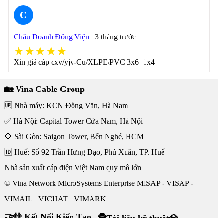
C
Châu Doanh Đông Viện
3 tháng trước
★★★★★
Xin giá cáp cxv/yjv-Cu/XLPE/PVC 3x6+1x4
🏡 Vina Cable Group
🆙 Nhà máy: KCN Đồng Văn, Hà Nam
✅ Hà Nội: Capital Tower Cửa Nam, Hà Nội
🔷 Sài Gòn: Saigon Tower, Bến Nghé, HCM
🆔 Huế: Số 92 Trần Hưng Đạo, Phú Xuân, TP. Huế
Nhà sản xuất cáp điện Việt Nam quy mô lớn
© Vina Network MicroSystems Enterprise MISAP - VISAP -
VIMAIL - VICHAT - VIMARK
🤝👬 Kết Nối Kiến Tạo