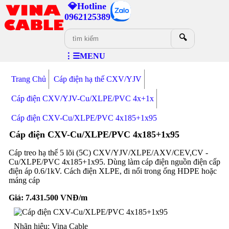
💎Hotline
0962125389
🔍
⋮☰MENU
Trang Chủ
Cáp điện hạ thế CXV/YJV
Cáp điện CXV/YJV-Cu/XLPE/PVC 4x+1x
Cáp điện CXV-Cu/XLPE/PVC 4x185+1x95
Cáp điện CXV-Cu/XLPE/PVC 4x185+1x95
Cáp treo hạ thế 5 lõi (5C) CXV/YJV/XLPE/AXV/CEV,CV -
Cu/XLPE/PVC 4x185+1x95. Dùng làm cáp điện nguồn điện cấp
điện áp 0.6/1kV. Cách điện XLPE, đi nổi trong ống HDPE hoặc
máng cáp
Giá:
7.431.500
VNĐ/m
Nhãn hiệu: Vina Cable