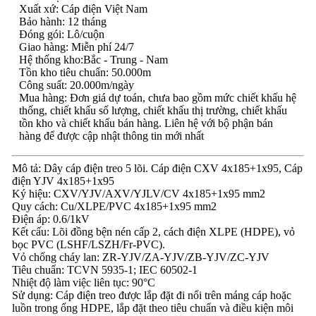
Xuất xứ: Cáp điện Việt Nam
Bảo hành: 12 tháng
Đóng gói: Lô/cuộn
Giao hàng: Miễn phí 24/7
Hệ thống kho:Bắc - Trung - Nam
Tồn kho tiêu chuẩn: 50.000m
Công suất: 20.000m/ngày
Mua hàng: Đơn giá dự toán, chưa bao gồm mức chiết khấu hệ
thống, chiết khấu số lượng, chiết khấu thị trường, chiết khấu
tồn kho và chiết khấu bán hàng. Liên hệ với bộ phận bán
hàng để được cập nhật thông tin mới nhất
Mô tả: Dây cáp điện treo 5 lõi. Cáp điện CXV 4x185+1x95, Cáp
điện YJV 4x185+1x95
Ký hiệu: CXV/YJV/AXV/YJLV/CV 4x185+1x95 mm2
Quy cách: Cu/XLPE/PVC 4x185+1x95 mm2
Điện áp: 0.6/1kV
Kết cấu: Lõi đồng bện nén cấp 2, cách điện XLPE (HDPE), vỏ
bọc PVC (LSHF/LSZH/Fr-PVC).
Vỏ chống cháy lan: ZR-YJV/ZA-YJV/ZB-YJV/ZC-YJV
Tiêu chuẩn: TCVN 5935-1; IEC 60502-1
Nhiệt độ làm việc liên tục: 90°C
Sử dụng: Cáp điện treo được lắp đặt đi nổi trên máng cáp hoặc
luồn trong ống HDPE, lắp đặt theo tiêu chuẩn và điều kiện môi