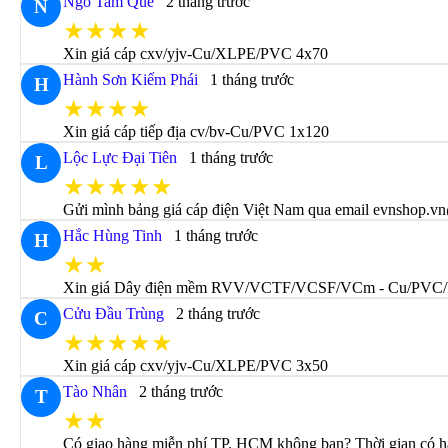
Ngô Tam Quế
2 tháng trước
N
★★★★
Xin giá cáp cxv/yjv-Cu/XLPE/PVC 4x70
Hành Sơn Kiếm Phái
1 tháng trước
H
★★★★
Xin giá cáp tiếp địa cv/bv-Cu/PVC 1x120
Lộc Lực Đại Tiên
1 tháng trước
L
★★★★★
Gửi mình bảng giá cáp điện Việt Nam qua email evnshop.vn
Hắc Hùng Tinh
1 tháng trước
H
★★
Xin giá Dây điện mềm RVV/VCTF/VCSF/VCm - Cu/PVC/
Cửu Đầu Trùng
2 tháng trước
C
★★★★★
Xin giá cáp cxv/yjv-Cu/XLPE/PVC 3x50
Tào Nhân
2 tháng trước
T
★★
Có giao hàng miễn phí TP. HCM không bạn? Thời gian có hà