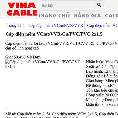
🔍
TRANG CHỦ
BẢNG GIÁ
CAT
Trang Chủ
Cáp điện mềm VCm/BVR/VVR
Cáp điện mềm V
Cáp điện mềm VCmt/VVR-Cu/PVC/PVC 2x1.5
Cáp điện mềm 2 lõi (2C) VCmt/VVR/VCT/CVV-R5- Cu/PVC/PVC 2x
cầu độ linh hoạt cao
Giá:
53.400
VNĐ/m
Nhãn hiệu: Vina C
Xuất xứ: Cáp điện
Bảo hành: 12 thán
Đóng gói: Lô/cuộn
Giao hàng: Miễn p
Hệ thống kho:Bắc 
Tồn kho tiêu chuẩ
Công suất: 20.000
Mua hàng: Đơn giá 
khấu tồn kho và ch
Mô tả: Cáp điện mềm 2 lõi. Cáp điện mềm VCm 2x1.5, Cáp điện 