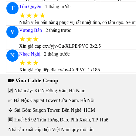
Tôn Quyền
1 tháng trước
T
★★★★
Nhân viên bán hàng phục vụ rất nhiệt tình, có tâm đạo. Sẽ m
Vương Bân
2 tháng trước
V
★★★
Xin giá cáp cxv/yjv-Cu/XLPE/PVC 3x2.5
Nhạc Nghị
2 tháng trước
N
★★★
Xin giá cáp tiếp địa cv/bv-Cu/PVC 1x185
🏡 Vina Cable Group
🆙 Nhà máy: KCN Đồng Văn, Hà Nam
✅ Hà Nội: Capital Tower Cửa Nam, Hà Nội
🔷 Sài Gòn: Saigon Tower, Bến Nghé, HCM
🆔 Huế: Số 92 Trần Hưng Đạo, Phú Xuân, TP. Huế
Nhà sản xuất cáp điện Việt Nam quy mô lớn