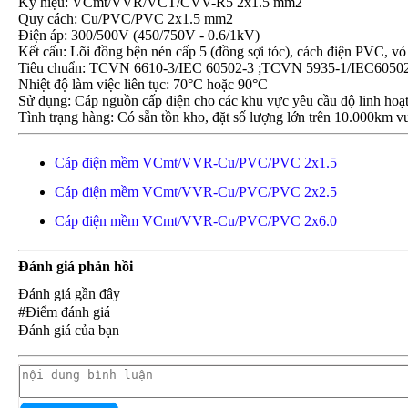
Ký hiệu: VCmt/VVR/VCT/CVV-R5 2x1.5 mm2
Quy cách: Cu/PVC/PVC 2x1.5 mm2
Điện áp: 300/500V (450/750V - 0.6/1kV)
Kết cấu: Lõi đồng bện nén cấp 5 (đồng sợi tóc), cách điện PVC
Tiêu chuẩn: TCVN 6610-3/IEC 60502-3 ;TCVN 5935-1/IEC6050
Nhiệt độ làm việc liên tục: 70°C hoặc 90°C
Sử dụng: Cáp nguồn cấp điện cho các khu vực yêu cầu độ linh hoạt 
Tình trạng hàng: Có sẵn tồn kho, đặt số lượng lớn trên 10.000km vu
Cáp điện mềm VCmt/VVR-Cu/PVC/PVC 2x1.5
Cáp điện mềm VCmt/VVR-Cu/PVC/PVC 2x2.5
Cáp điện mềm VCmt/VVR-Cu/PVC/PVC 2x6.0
Đánh giá phản hồi
Đánh giá gần đây
#Điểm đánh giá
Đánh giá của bạn