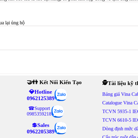
ua lại ủng hộ
🤝👬 Kết Nối Kiến Tạo
🕵Tài liệu kỹ 
💎Hotline
Bảng giá Vina Ca
0962125389
Catalogue Vina C
☎Support
TCVN 5935-1 IE
0985359218
TCVN 6610-5 IE
💲Sales
Dòng định mức dâ
0962205389
Cấu trúc ruột dẫn