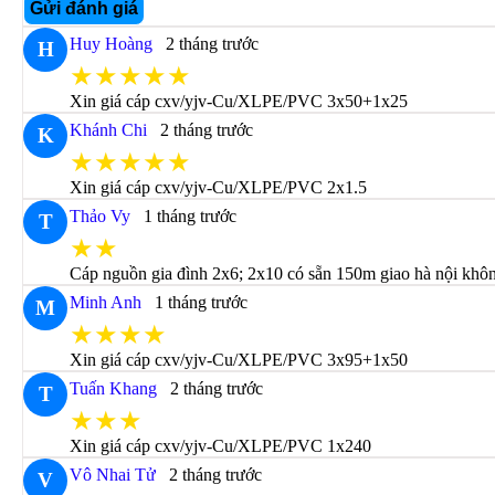
Gửi đánh giá
Huy Hoàng
2 tháng trước
H
★★★★★
Xin giá cáp cxv/yjv-Cu/XLPE/PVC 3x50+1x25
Khánh Chi
2 tháng trước
K
★★★★★
Xin giá cáp cxv/yjv-Cu/XLPE/PVC 2x1.5
Thảo Vy
1 tháng trước
T
★★
Cáp nguồn gia đình 2x6; 2x10 có sẵn 150m giao hà nội khô
Minh Anh
1 tháng trước
M
★★★★
Xin giá cáp cxv/yjv-Cu/XLPE/PVC 3x95+1x50
Tuấn Khang
2 tháng trước
T
★★★
Xin giá cáp cxv/yjv-Cu/XLPE/PVC 1x240
Vô Nhai Tử
2 tháng trước
V