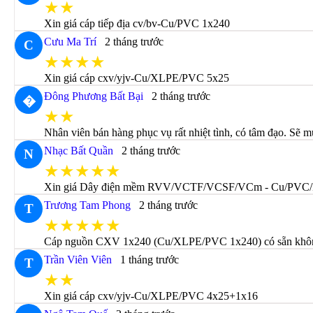
★★
Xin giá cáp tiếp địa cv/bv-Cu/PVC 1x240
Cưu Ma Trí
2 tháng trước
C
★★★★
Xin giá cáp cxv/yjv-Cu/XLPE/PVC 5x25
Đông Phương Bất Bại
2 tháng trước
�
★★
Nhân viên bán hàng phục vụ rất nhiệt tình, có tâm đạo. Sẽ m
Nhạc Bất Quần
2 tháng trước
N
★★★★★
Xin giá Dây điện mềm RVV/VCTF/VCSF/VCm - Cu/PVC
Trương Tam Phong
2 tháng trước
T
★★★★★
Cáp nguồn CXV 1x240 (Cu/XLPE/PVC 1x240) có sẵn không 
Trần Viên Viên
1 tháng trước
T
★★
Xin giá cáp cxv/yjv-Cu/XLPE/PVC 4x25+1x16