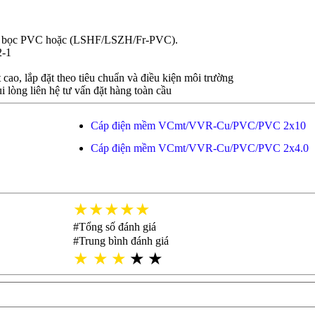
, vỏ bọc PVC hoặc (LSHF/LSZH/Fr-PVC).
2-1
cao, lắp đặt theo tiêu chuẩn và điều kiện môi trường
i lòng liên hệ tư vấn đặt hàng toàn cầu
Cáp điện mềm VCmt/VVR-Cu/PVC/PVC 2x10
Cáp điện mềm VCmt/VVR-Cu/PVC/PVC 2x4.0
★★★★★
#Tổng số đánh giá
#Trung bình đánh giá
★
★
★
★
★