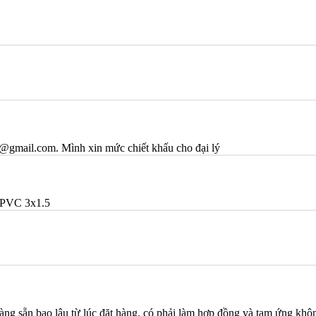
@gmail.com. Mình xin mức chiết khấu cho đại lý
PVC 3x1.5
ng sẵn bao lâu từ lúc đặt hàng, có phải làm hợp đồng và tạm ứng khô