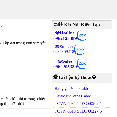
🤝👬 Kết Nối Kiến Tạo
.5
💎Hotline
0962125389
Lắp đặt trong khu vực yêu
☎Support
0985359218
💲Sales
0962205389
🕵Tài liệu kỹ thuật💎
Bảng giá Vina Cable
Catalogue Vina Cable
hiết khấu thị trường, chiết
g tin mới nhất
TCVN 5935-1 IEC 60502-1
TCVN 6610-5 IEC 60227-5