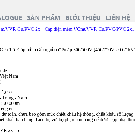
ALOGUE
SẢN PHẨM
GIỚI THIỆU
LIÊN HỆ
Cm/VVR-Cu/PVC 2x
Cáp điện mềm VCmt/VVR-Cu/PVC/PVC 2x1
1.5. Cáp mềm cấp nguồn điện áp 300/500V (450/750V - 0.6/1kV). 
able
 Việt Nam
g
hí 24/7
- Trung - Nam
n: 50.000m
m/ngày
dự toán, chưa bao gồm mức chiết khấu hệ thống, chiết khấu số lượng, c
iết khấu bán hàng. Liên hệ với bộ phận bán hàng để được cập nhật thôn
BVR 2x1.5