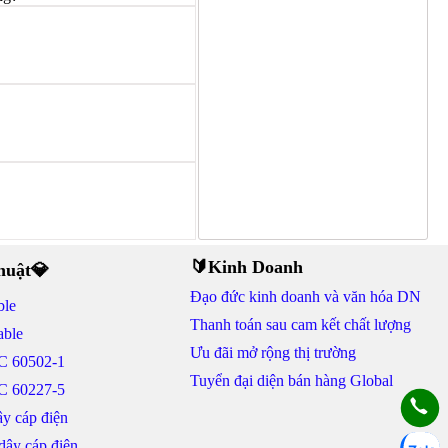
🔰Kinh Doanh
thuật💎
Đạo đức kinh doanh và văn hóa DN
ble
Thanh toán sau cam kết chất lượng
able
Ưu đãi mở rộng thị trường
C 60502-1
Tuyển đại diện bán hàng Global
C 60227-5
y cáp điện
 dây cáp điện