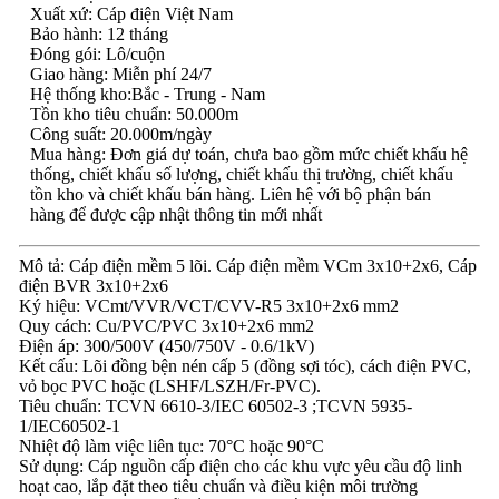
Xuất xứ: Cáp điện Việt Nam
Bảo hành: 12 tháng
Đóng gói: Lô/cuộn
Giao hàng: Miễn phí 24/7
Hệ thống kho:Bắc - Trung - Nam
Tồn kho tiêu chuẩn: 50.000m
Công suất: 20.000m/ngày
Mua hàng: Đơn giá dự toán, chưa bao gồm mức chiết khấu hệ
thống, chiết khấu số lượng, chiết khấu thị trường, chiết khấu
tồn kho và chiết khấu bán hàng. Liên hệ với bộ phận bán
hàng để được cập nhật thông tin mới nhất
Mô tả: Cáp điện mềm 5 lõi. Cáp điện mềm VCm 3x10+2x6, Cáp
điện BVR 3x10+2x6
Ký hiệu: VCmt/VVR/VCT/CVV-R5 3x10+2x6 mm2
Quy cách: Cu/PVC/PVC 3x10+2x6 mm2
Điện áp: 300/500V (450/750V - 0.6/1kV)
Kết cấu: Lõi đồng bện nén cấp 5 (đồng sợi tóc), cách điện PVC,
vỏ bọc PVC hoặc (LSHF/LSZH/Fr-PVC).
Tiêu chuẩn: TCVN 6610-3/IEC 60502-3 ;TCVN 5935-
1/IEC60502-1
Nhiệt độ làm việc liên tục: 70°C hoặc 90°C
Sử dụng: Cáp nguồn cấp điện cho các khu vực yêu cầu độ linh
hoạt cao, lắp đặt theo tiêu chuẩn và điều kiện môi trường