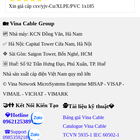
Xin giá cáp cxv/yjv-Cu/XLPE/PVC 1x185
🏡 Vina Cable Group
🆙 Nhà máy: KCN Đồng Văn, Hà Nam
✅ Hà Nội: Capital Tower Cửa Nam, Hà Nội
🔷 Sài Gòn: Saigon Tower, Bến Nghé, HCM
🆔 Huế: Số 92 Trần Hưng Đạo, Phú Xuân, TP. Huế
Nhà sản xuất cáp điện Việt Nam quy mô lớn
© Vina Network MicroSystems Enterprise MISAP - VISAP -
VIMAIL - VICHAT - VIMARK
🤝👬 Kết Nối Kiến Tạo
🕵Tài liệu kỹ thuật💎
💎Hotline
Bảng giá Vina Cable
0962125389
Catalogue Vina Cable
☎Support
TCVN 5935-1 IEC 60502-1
0985359218