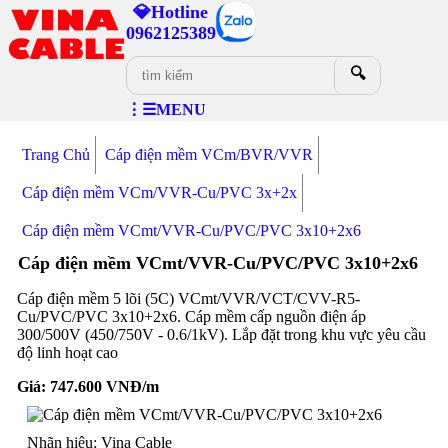
💎Hotline
0962125389
🔍
⋮☰MENU
Trang Chủ
Cáp điện mềm VCm/BVR/VVR
Cáp điện mềm VCm/VVR-Cu/PVC 3x+2x
Cáp điện mềm VCmt/VVR-Cu/PVC/PVC 3x10+2x6
Cáp điện mềm VCmt/VVR-Cu/PVC/PVC 3x10+2x6
Cáp điện mềm 5 lõi (5C) VCmt/VVR/VCT/CVV-R5-
Cu/PVC/PVC 3x10+2x6. Cáp mềm cấp nguồn điện áp
300/500V (450/750V - 0.6/1kV). Lắp đặt trong khu vực yêu cầu
độ linh hoạt cao
Giá:
747.600
VNĐ/m
Nhãn hiệu: Vina Cable