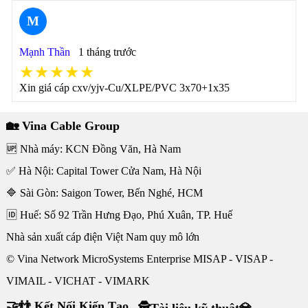
M
Mạnh Thần
1 tháng trước
★★★★★
Xin giá cáp cxv/yjv-Cu/XLPE/PVC 3x70+1x35
🏡 Vina Cable Group
🆙 Nhà máy: KCN Đồng Văn, Hà Nam
✅ Hà Nội: Capital Tower Cửa Nam, Hà Nội
🔷 Sài Gòn: Saigon Tower, Bến Nghé, HCM
🆔 Huế: Số 92 Trần Hưng Đạo, Phú Xuân, TP. Huế
Nhà sản xuất cáp điện Việt Nam quy mô lớn
© Vina Network MicroSystems Enterprise MISAP - VISAP -
VIMAIL - VICHAT - VIMARK
🤝👬 Kết Nối Kiến Tạo