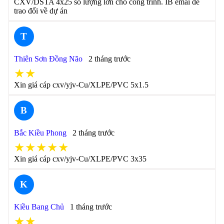
CXV/DSTA 4x25 số lượng lớn cho công trình. IB emai để
trao đổi về dự án
T
Thiên Sơn Đồng Não
2 tháng trước
★★
Xin giá cáp cxv/yjv-Cu/XLPE/PVC 5x1.5
B
Bắc Kiều Phong
2 tháng trước
★★★★★
Xin giá cáp cxv/yjv-Cu/XLPE/PVC 3x35
K
Kiều Bang Chủ
1 tháng trước
★★