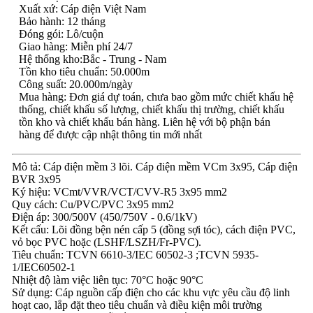
Xuất xứ: Cáp điện Việt Nam
Bảo hành: 12 tháng
Đóng gói: Lô/cuộn
Giao hàng: Miễn phí 24/7
Hệ thống kho:Bắc - Trung - Nam
Tồn kho tiêu chuẩn: 50.000m
Công suất: 20.000m/ngày
Mua hàng: Đơn giá dự toán, chưa bao gồm mức chiết khấu hệ
thống, chiết khấu số lượng, chiết khấu thị trường, chiết khấu
tồn kho và chiết khấu bán hàng. Liên hệ với bộ phận bán
hàng để được cập nhật thông tin mới nhất
Mô tả: Cáp điện mềm 3 lõi. Cáp điện mềm VCm 3x95, Cáp điện
BVR 3x95
Ký hiệu: VCmt/VVR/VCT/CVV-R5 3x95 mm2
Quy cách: Cu/PVC/PVC 3x95 mm2
Điện áp: 300/500V (450/750V - 0.6/1kV)
Kết cấu: Lõi đồng bện nén cấp 5 (đồng sợi tóc), cách điện PVC,
vỏ bọc PVC hoặc (LSHF/LSZH/Fr-PVC).
Tiêu chuẩn: TCVN 6610-3/IEC 60502-3 ;TCVN 5935-
1/IEC60502-1
Nhiệt độ làm việc liên tục: 70°C hoặc 90°C
Sử dụng: Cáp nguồn cấp điện cho các khu vực yêu cầu độ linh
hoạt cao, lắp đặt theo tiêu chuẩn và điều kiện môi trường