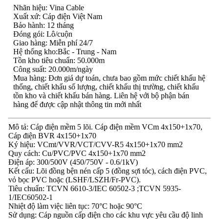
Nhãn hiệu: Vina Cable
Xuất xứ: Cáp điện Việt Nam
Bảo hành: 12 tháng
Đóng gói: Lô/cuộn
Giao hàng: Miễn phí 24/7
Hệ thống kho:Bắc - Trung - Nam
Tồn kho tiêu chuẩn: 50.000m
Công suất: 20.000m/ngày
Mua hàng: Đơn giá dự toán, chưa bao gồm mức chiết khấu hệ
thống, chiết khấu số lượng, chiết khấu thị trường, chiết khấu
tồn kho và chiết khấu bán hàng. Liên hệ với bộ phận bán
hàng để được cập nhật thông tin mới nhất
Mô tả: Cáp điện mềm 5 lõi. Cáp điện mềm VCm 4x150+1x70,
Cáp điện BVR 4x150+1x70
Ký hiệu: VCmt/VVR/VCT/CVV-R5 4x150+1x70 mm2
Quy cách: Cu/PVC/PVC 4x150+1x70 mm2
Điện áp: 300/500V (450/750V - 0.6/1kV)
Kết cấu: Lõi đồng bện nén cấp 5 (đồng sợi tóc), cách điện PVC,
vỏ bọc PVC hoặc (LSHF/LSZH/Fr-PVC).
Tiêu chuẩn: TCVN 6610-3/IEC 60502-3 ;TCVN 5935-
1/IEC60502-1
Nhiệt độ làm việc liên tục: 70°C hoặc 90°C
Sử dụng: Cáp nguồn cấp điện cho các khu vực yêu cầu độ linh