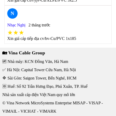
Xin giá cáp cxv/yjv-Cu/XLPE/PVC 3x2.5
N
Nhạc Nghị
2 tháng trước
★★★
Xin giá cáp tiếp địa cv/bv-Cu/PVC 1x185
🏡 Vina Cable Group
🆙 Nhà máy: KCN Đồng Văn, Hà Nam
✅ Hà Nội: Capital Tower Cửa Nam, Hà Nội
🔷 Sài Gòn: Saigon Tower, Bến Nghé, HCM
🆔 Huế: Số 92 Trần Hưng Đạo, Phú Xuân, TP. Huế
Nhà sản xuất cáp điện Việt Nam quy mô lớn
© Vina Network MicroSystems Enterprise MISAP - VISAP -
VIMAIL - VICHAT - VIMARK