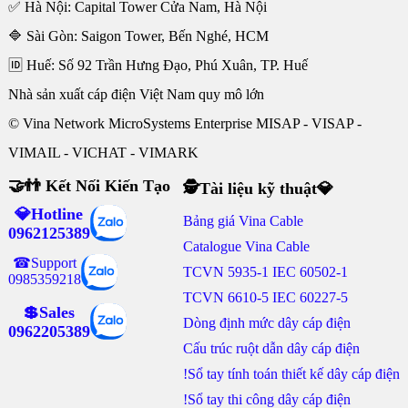
✅ Hà Nội: Capital Tower Cửa Nam, Hà Nội
🔷 Sài Gòn: Saigon Tower, Bến Nghé, HCM
🆔 Huế: Số 92 Trần Hưng Đạo, Phú Xuân, TP. Huế
Nhà sản xuất cáp điện Việt Nam quy mô lớn
© Vina Network MicroSystems Enterprise MISAP - VISAP -
VIMAIL - VICHAT - VIMARK
🤝👬 Kết Nối Kiến Tạo
🕵Tài liệu kỹ thuật💎
💎Hotline
Bảng giá Vina Cable
0962125389
Catalogue Vina Cable
☎Support
TCVN 5935-1 IEC 60502-1
0985359218
TCVN 6610-5 IEC 60227-5
💲Sales
Dòng định mức dây cáp điện
0962205389
Cấu trúc ruột dẫn dây cáp điện
!Sổ tay tính toán thiết kế dây cáp điện
!Sổ tay thi công dây cáp điện