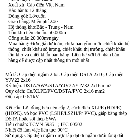
Xuất xứ: Cáp điện Việt Nam
Bảo hành: 12 tháng
Đóng gói: Lô/cuộn
Giao hàng: Miễn phí 24/7
Hệ thống kho:Bắc - Trung - Nam
Tồn kho tiêu chuẩn: 50.000m
Công suất: 20.000m/ngày
Mua hàng: Đơn giá dự toán, chưa bao gồm mức chiết khấu hệ
thống, chiết khấu số lượng, chiết khấu thị trường, chiết khấu
tồn kho và chiết khấu bán hàng. Liên hệ với bộ phận bán
hàng để được cập nhật thông tin mới nhất
Mô tả: Cáp điện ngầm 2 lõi. Cáp điện DSTA 2x16, Cáp điện
YJV22 2x16
Ký hiệu: DSTA/SWA/STA/YJV22/YJV32 2x16 mm2
Quy cách: Cu/XLPE/PVC/DSTA/PVC 2x16 mm2
Điện áp: 0.6/1kV
Kết cấu: Lõi đồng bện nén cấp 2, cách điện XLPE (HDPE)
(HDPE), vỏ bọc PVC (LSHF/LSZH/Fr-PVC), giáp băng thép
DSTA hoặc sợi thép SWA.
Tiêu chuẩn: TCVN 5935-1; IEC 60502-1
Nhiệt độ làm việc liên tục: 90°C
Sử dụng: Cáp điện ngầm được lắp đặt đi ngầm dưới lòng đất