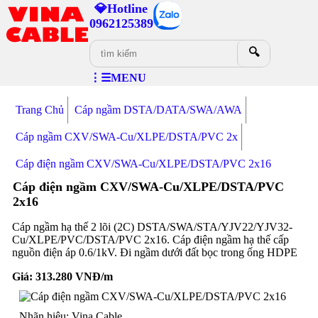
💎Hotline
0962125389
🔍
⋮☰MENU
Trang Chủ
Cáp ngầm DSTA/DATA/SWA/AWA
Cáp ngầm CXV/SWA-Cu/XLPE/DSTA/PVC 2x
Cáp điện ngầm CXV/SWA-Cu/XLPE/DSTA/PVC 2x16
Cáp điện ngầm CXV/SWA-Cu/XLPE/DSTA/PVC
2x16
Cáp ngầm hạ thế 2 lõi (2C) DSTA/SWA/STA/YJV22/YJV32-
Cu/XLPE/PVC/DSTA/PVC 2x16. Cáp điện ngầm hạ thế cấp
nguồn điện áp 0.6/1kV. Đi ngầm dưới đất bọc trong ống HDPE
Giá:
313.280
VNĐ/m
Nhãn hiệu: Vina Cable