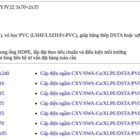
ện YJV22 3x70+2x35
E), vỏ bọc PVC (LSHF/LSZH/Fr-PVC), giáp băng thép DSTA hoặc sợ
rong ống HDPE, lắp đặt theo tiêu chuẩn và điều kiện môi trường
i lòng liên hệ tư vấn đặt hàng toàn cầu
x240
Cáp điện ngầm CXV/SWA-Cu/XLPE/DSTA/PVC
16
Cáp điện ngầm CXV/SWA-Cu/XLPE/DSTA/PVC
35
Cáp điện ngầm CXV/SWA-Cu/XLPE/DSTA/PVC
25
Cáp điện ngầm CXV/SWA-Cu/XLPE/DSTA/PVC
25
Cáp điện ngầm CXV/SWA-Cu/XLPE/DSTA/PVC
70
Cáp điện ngầm CXV/SWA-Cu/XLPE/DSTA/PVC
x95
Cáp điện ngầm CXV/SWA-Cu/XLPE/DSTA/PVC