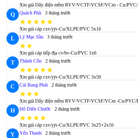
Xin giá Dây điện mềm RVV/VCTF/VCSF/VCm - Cu/PVC/
Quách Phù
3 tháng trước
Q
★★★★★
Xin giá cáp cxv/yjv-Cu/XLPE/PVC 5x16
Lý Mạc Sầu
3 tháng trước
L
★★
Xin giá cáp tiếp địa cv/bv-Cu/PVC 1x6
Thành Côn
2 tháng trước
T
★★★★★
Xin giá cáp cxv/yjv-Cu/XLPE/PVC 3x50
Cái Bang Phái
2 tháng trước
C
★★★
Xin giá Dây điện mềm RVV/VCTF/VCSF/VCm -Cu/PVC/
Hô Diên Chước
2 tháng trước
H
★★★★
Xin giá cáp cxv/yjv-Cu/XLPE/PVC 3x25+2x16
Yến Thanh
2 tháng trước
Y