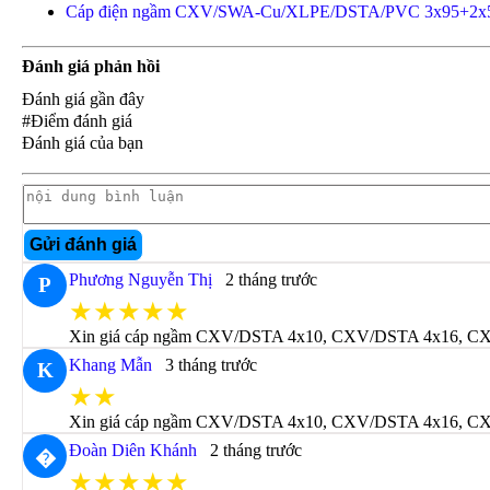
Cáp điện ngầm CXV/SWA-Cu/XLPE/DSTA/PVC 3x95+2x
Đánh giá phản hồi
Đánh giá gần đây
#Điểm đánh giá
Đánh giá của bạn
Gửi đánh giá
Phương Nguyễn Thị
2 tháng trước
P
★★★★★
Xin giá cáp ngầm CXV/DSTA 4x10, CXV/DSTA 4x16, CXV/DS
Khang Mẫn
3 tháng trước
K
★★
Xin giá cáp ngầm CXV/DSTA 4x10, CXV/DSTA 4x16, CXV/DS
Đoàn Diên Khánh
2 tháng trước
�
★★★★★