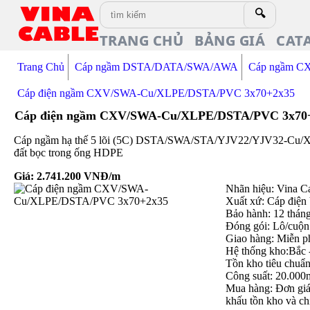
🔍
TRANG CHỦ
BẢNG GIÁ
CAT
Trang Chủ
Cáp ngầm DSTA/DATA/SWA/AWA
Cáp ngầm C
Cáp điện ngầm CXV/SWA-Cu/XLPE/DSTA/PVC 3x70+2x35
Cáp điện ngầm CXV/SWA-Cu/XLPE/DSTA/PVC 3x70
Cáp ngầm hạ thế 5 lõi (5C) DSTA/SWA/STA/YJV22/YJV32-Cu/XL
đất bọc trong ống HDPE
Giá:
2.741.200
VNĐ/m
Nhãn hiệu: Vina C
Xuất xứ: Cáp điện
Bảo hành: 12 thán
Đóng gói: Lô/cuộn
Giao hàng: Miễn p
Hệ thống kho:Bắc 
Tồn kho tiêu chuẩ
Công suất: 20.000
Mua hàng: Đơn giá 
khấu tồn kho và ch