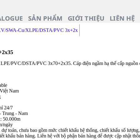
ALOGUE
SẢN PHẨM
GIỚI THIỆU
LIÊN HỆ
XV/SWA-Cu/XLPE/DSTA/PVC 3x+2x
+2x35
PE/PVC/DSTA/PVC 3x70+2x35. Cáp điện ngầm hạ thế cấp nguồn đi
able
 Việt Nam
g
hí 24/7
- Trung - Nam
n: 50.000m
m/ngày
dự toán, chưa bao gồm mức chiết khấu hệ thống, chiết khấu số lượng, c
iết khấu bán hàng. Liên hệ với bộ phận bán hàng để được cập nhật thôn