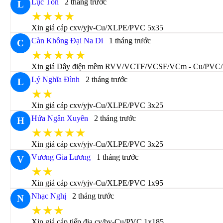
Lục Tốn
2 tháng trước
L
★★★★
Xin giá cáp cxv/yjv-Cu/XLPE/PVC 5x35
Càn Không Đại Na Di
1 tháng trước
C
★★★★★
Xin giá Dây điện mềm RVV/VCTF/VCSF/VCm - Cu/PVC/
Lý Nghĩa Đình
2 tháng trước
L
★★
Xin giá cáp cxv/yjv-Cu/XLPE/PVC 3x25
Hứa Ngân Xuyên
2 tháng trước
H
★★★★★
Xin giá cáp cxv/yjv-Cu/XLPE/PVC 3x25
Vương Gia Lương
1 tháng trước
V
★★
Xin giá cáp cxv/yjv-Cu/XLPE/PVC 1x95
Nhạc Nghị
2 tháng trước
N
★★★
Xin giá cáp tiếp địa cv/bv-Cu/PVC 1x185