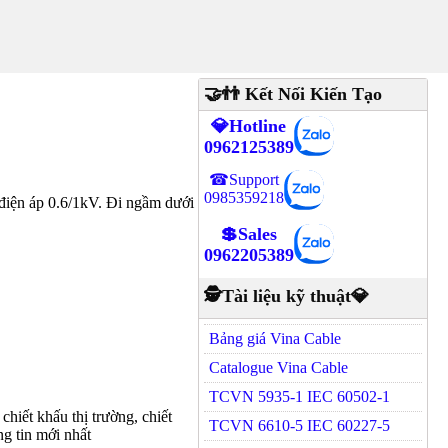
🤝👬 Kết Nối Kiến Tạo
💎Hotline
0962125389
☎Support
0985359218
ện áp 0.6/1kV. Đi ngầm dưới
💲Sales
0962205389
🕵Tài liệu kỹ thuật💎
Bảng giá Vina Cable
Catalogue Vina Cable
TCVN 5935-1 IEC 60502-1
hiết khấu thị trường, chiết
TCVN 6610-5 IEC 60227-5
g tin mới nhất