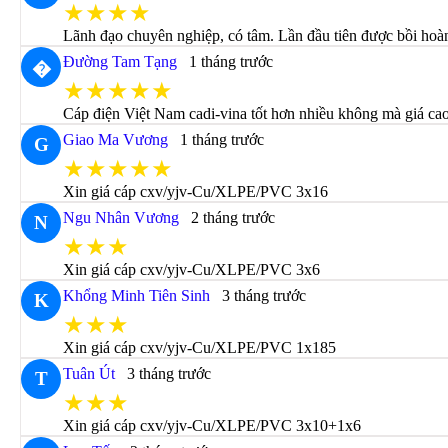
★★★★
Lãnh đạo chuyên nghiệp, có tâm. Lần đầu tiên được bồi hoà
Đường Tam Tạng
1 tháng trước
�
★★★★★
Cáp điện Việt Nam cadi-vina tốt hơn nhiều không mà giá ca
Giao Ma Vương
1 tháng trước
G
★★★★★
Xin giá cáp cxv/yjv-Cu/XLPE/PVC 3x16
Ngu Nhân Vương
2 tháng trước
N
★★★
Xin giá cáp cxv/yjv-Cu/XLPE/PVC 3x6
Khổng Minh Tiên Sinh
3 tháng trước
K
★★★
Xin giá cáp cxv/yjv-Cu/XLPE/PVC 1x185
Tuân Út
3 tháng trước
T
★★★
Xin giá cáp cxv/yjv-Cu/XLPE/PVC 3x10+1x6