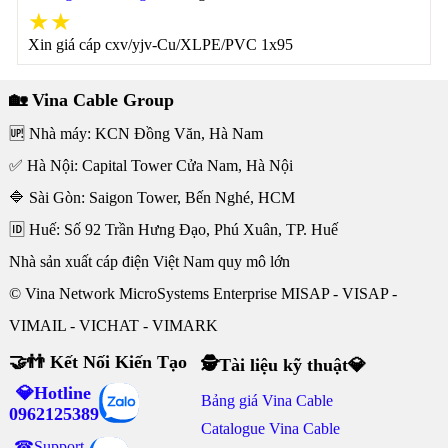
★★
Xin giá cáp cxv/yjv-Cu/XLPE/PVC 1x95
🏡 Vina Cable Group
🆙 Nhà máy: KCN Đồng Văn, Hà Nam
✅ Hà Nội: Capital Tower Cửa Nam, Hà Nội
🔷 Sài Gòn: Saigon Tower, Bến Nghé, HCM
🆔 Huế: Số 92 Trần Hưng Đạo, Phú Xuân, TP. Huế
Nhà sản xuất cáp điện Việt Nam quy mô lớn
© Vina Network MicroSystems Enterprise MISAP - VISAP -
VIMAIL - VICHAT - VIMARK
🤝👬 Kết Nối Kiến Tạo
🕵Tài liệu kỹ thuật💎
💎Hotline
Bảng giá Vina Cable
0962125389
Catalogue Vina Cable
☎Support