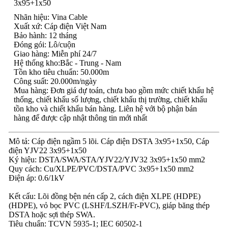
Nhãn hiệu: Vina Cable
Xuất xứ: Cáp điện Việt Nam
Bảo hành: 12 tháng
Đóng gói: Lô/cuộn
Giao hàng: Miễn phí 24/7
Hệ thống kho:Bắc - Trung - Nam
Tồn kho tiêu chuẩn: 50.000m
Công suất: 20.000m/ngày
Mua hàng: Đơn giá dự toán, chưa bao gồm mức chiết khấu hệ
thống, chiết khấu số lượng, chiết khấu thị trường, chiết khấu
tồn kho và chiết khấu bán hàng. Liên hệ với bộ phận bán
hàng để được cập nhật thông tin mới nhất
Mô tả: Cáp điện ngầm 5 lõi. Cáp điện DSTA 3x95+1x50, Cáp
điện YJV22 3x95+1x50
Ký hiệu: DSTA/SWA/STA/YJV22/YJV32 3x95+1x50 mm2
Quy cách: Cu/XLPE/PVC/DSTA/PVC 3x95+1x50 mm2
Điện áp: 0.6/1kV
Kết cấu: Lõi đồng bện nén cấp 2, cách điện XLPE (HDPE)
(HDPE), vỏ bọc PVC (LSHF/LSZH/Fr-PVC), giáp băng thép
DSTA hoặc sợi thép SWA.
Tiêu chuẩn: TCVN 5935-1; IEC 60502-1