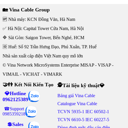
🏡 Vina Cable Group
🆙 Nhà máy: KCN Đồng Văn, Hà Nam
✅ Hà Nội: Capital Tower Cửa Nam, Hà Nội
🔷 Sài Gòn: Saigon Tower, Bến Nghé, HCM
🆔 Huế: Số 92 Trần Hưng Đạo, Phú Xuân, TP. Huế
Nhà sản xuất cáp điện Việt Nam quy mô lớn
© Vina Network MicroSystems Enterprise MISAP - VISAP -
VIMAIL - VICHAT - VIMARK
🤝👬 Kết Nối Kiến Tạo
🕵Tài liệu kỹ thuật💎
💎Hotline
Bảng giá Vina Cable
0962125389
Catalogue Vina Cable
☎Support
TCVN 5935-1 IEC 60502-1
0985359218
TCVN 6610-5 IEC 60227-5
💲Sales
Dòng định mức dây cáp điện