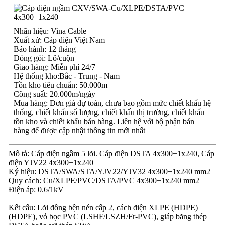
Nhãn hiệu: Vina Cable
Xuất xứ: Cáp điện Việt Nam
Bảo hành: 12 tháng
Đóng gói: Lô/cuộn
Giao hàng: Miễn phí 24/7
Hệ thống kho:Bắc - Trung - Nam
Tồn kho tiêu chuẩn: 50.000m
Công suất: 20.000m/ngày
Mua hàng: Đơn giá dự toán, chưa bao gồm mức chiết khấu hệ
thống, chiết khấu số lượng, chiết khấu thị trường, chiết khấu
tồn kho và chiết khấu bán hàng. Liên hệ với bộ phận bán
hàng để được cập nhật thông tin mới nhất
Mô tả: Cáp điện ngầm 5 lõi. Cáp điện DSTA 4x300+1x240, Cáp
điện YJV22 4x300+1x240
Ký hiệu: DSTA/SWA/STA/YJV22/YJV32 4x300+1x240 mm2
Quy cách: Cu/XLPE/PVC/DSTA/PVC 4x300+1x240 mm2
Điện áp: 0.6/1kV
Kết cấu: Lõi đồng bện nén cấp 2, cách điện XLPE (HDPE)
(HDPE), vỏ bọc PVC (LSHF/LSZH/Fr-PVC), giáp băng thép