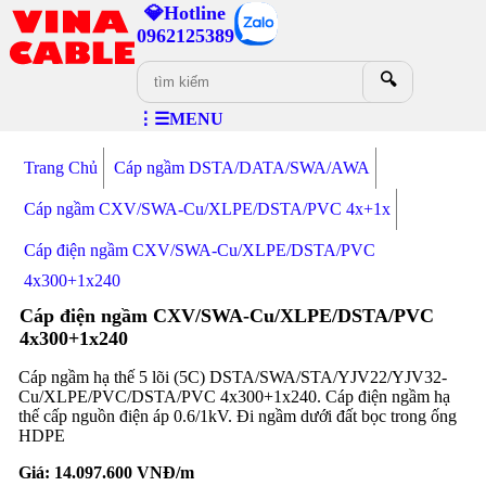
💎Hotline
0962125389
🔍
⋮☰MENU
Trang Chủ
Cáp ngầm DSTA/DATA/SWA/AWA
Cáp ngầm CXV/SWA-Cu/XLPE/DSTA/PVC 4x+1x
Cáp điện ngầm CXV/SWA-Cu/XLPE/DSTA/PVC
4x300+1x240
Cáp điện ngầm CXV/SWA-Cu/XLPE/DSTA/PVC
4x300+1x240
Cáp ngầm hạ thế 5 lõi (5C) DSTA/SWA/STA/YJV22/YJV32-
Cu/XLPE/PVC/DSTA/PVC 4x300+1x240. Cáp điện ngầm hạ
thế cấp nguồn điện áp 0.6/1kV. Đi ngầm dưới đất bọc trong ống
HDPE
Giá:
14.097.600
VNĐ/m