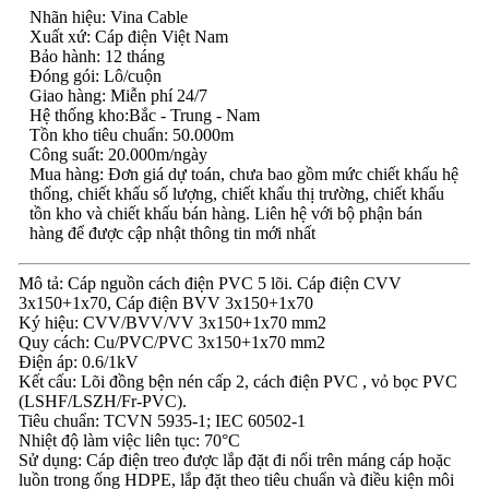
Nhãn hiệu: Vina Cable
Xuất xứ: Cáp điện Việt Nam
Bảo hành: 12 tháng
Đóng gói: Lô/cuộn
Giao hàng: Miễn phí 24/7
Hệ thống kho:Bắc - Trung - Nam
Tồn kho tiêu chuẩn: 50.000m
Công suất: 20.000m/ngày
Mua hàng: Đơn giá dự toán, chưa bao gồm mức chiết khấu hệ
thống, chiết khấu số lượng, chiết khấu thị trường, chiết khấu
tồn kho và chiết khấu bán hàng. Liên hệ với bộ phận bán
hàng để được cập nhật thông tin mới nhất
Mô tả: Cáp nguồn cách điện PVC 5 lõi. Cáp điện CVV
3x150+1x70, Cáp điện BVV 3x150+1x70
Ký hiệu: CVV/BVV/VV 3x150+1x70 mm2
Quy cách: Cu/PVC/PVC 3x150+1x70 mm2
Điện áp: 0.6/1kV
Kết cấu: Lõi đồng bện nén cấp 2, cách điện PVC , vỏ bọc PVC
(LSHF/LSZH/Fr-PVC).
Tiêu chuẩn: TCVN 5935-1; IEC 60502-1
Nhiệt độ làm việc liên tục: 70°C
Sử dụng: Cáp điện treo được lắp đặt đi nổi trên máng cáp hoặc
luồn trong ống HDPE, lắp đặt theo tiêu chuẩn và điều kiện môi