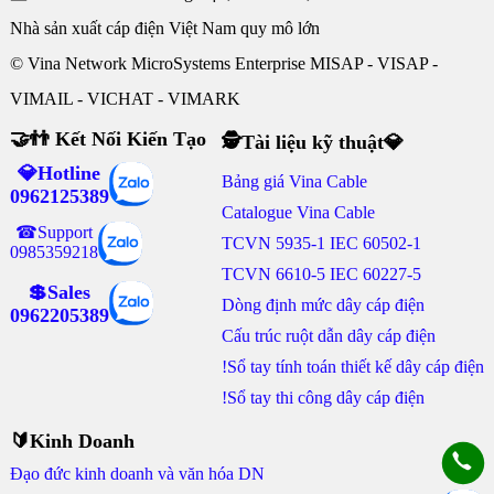
Nhà sản xuất cáp điện Việt Nam quy mô lớn
© Vina Network MicroSystems Enterprise MISAP - VISAP -
VIMAIL - VICHAT - VIMARK
🤝👬 Kết Nối Kiến Tạo
🕵Tài liệu kỹ thuật💎
💎Hotline
Bảng giá Vina Cable
0962125389
Catalogue Vina Cable
☎Support
TCVN 5935-1 IEC 60502-1
0985359218
TCVN 6610-5 IEC 60227-5
💲Sales
Dòng định mức dây cáp điện
0962205389
Cấu trúc ruột dẫn dây cáp điện
!Sổ tay tính toán thiết kế dây cáp điện
!Sổ tay thi công dây cáp điện
🔰Kinh Doanh
Đạo đức kinh doanh và văn hóa DN