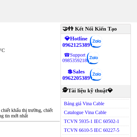
🤝👬 Kết Nối Kiến Tạo
💎Hotline
0962125389
PVC
☎Support
0985359218
💲Sales
0962205389
🕵Tài liệu kỹ thuật💎
Bảng giá Vina Cable
hiết khấu thị trường, chiết
Catalogue Vina Cable
g tin mới nhất
TCVN 5935-1 IEC 60502-1
TCVN 6610-5 IEC 60227-5