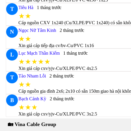
Tiêu Hà
1 tháng trước
T
★★
Cáp nguồn CXV 1x240 (Cu/XLPE/PVC 1x240) có sẵn không 
Ngọc Nữ Tâm Kinh
2 tháng trước
N
★★
Xin giá cáp tiếp địa cv/bv-Cu/PVC 1x16
Lục Mạch Thần Kiếm
1 tháng trước
L
★★★★★
Xin giá cáp cxv/yjv-Cu/XLPE/PVC 4x2.5
Tào Nham Lỗi
2 tháng trước
T
★★
Cáp nguồn gia đình 2x6; 2x10 có sẵn 150m giao hà nội khô
Bạch Cảnh Kỳ
2 tháng trước
B
★★★
Xin giá cáp cxv/yjv-Cu/XLPE/PVC 3x2.5
🏡 Vina Cable Group