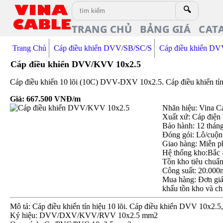
🔍
TRANG CHỦ
BẢNG GIÁ
CAT
Trang Chủ
Cáp điều khiển DVV/SB/SC/S
Cáp điều khiển 
Cáp điều khiển DVV/KVV 10x2.5
Cáp điều khiển 10 lõi (10C) DVV-DXV 10x2.5. Cáp điều khiển tí
Giá:
667.500
VNĐ/m
Nhãn hiệu: Vina C
Xuất xứ: Cáp điện
Bảo hành: 12 thán
Đóng gói: Lô/cuộn
Giao hàng: Miễn p
Hệ thống kho:Bắc 
Tồn kho tiêu chuẩ
Công suất: 20.000
Mua hàng: Đơn giá 
khấu tồn kho và ch
Mô tả: Cáp điều khiển tín hiệu 10 lõi. Cáp điều khiển DVV 10x2
Ký hiệu: DVV/DXV/KVV/RVV 10x2.5 mm2