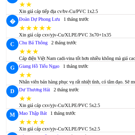
★★
Xin giá cáp tiếp địa cv/bv-Cu/PVC 1x2.5
Đoàn Dự Phong Lưu
1 tháng trước
�
★★★★★
Xin giá cáp cxv/yjv-Cu/XLPE/PVC 3x70+1x35
Chu Bá Thông
2 tháng trước
C
★★★
Cáp điện Việt Nam cadi-vina tốt hơn nhiều không mà giá ca
Giang Hồ Tiếu Ngạo
1 tháng trước
G
★★
Nhân viên bán hàng phục vụ rất nhiệt tình, có tâm đạo. Sẽ m
Dư Thương Hải
2 tháng trước
D
★★
Xin giá cáp cxv/yjv-Cu/XLPE/PVC 5x2.5
Mao Thập Bát
1 tháng trước
M
★★★★
Xin giá cáp cxv/yjv-Cu/XLPE/PVC 5x2.5