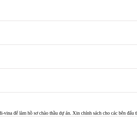
i-vina để làm hồ sơ chào thầu dự án. Xin chính sách cho các bên đấu 