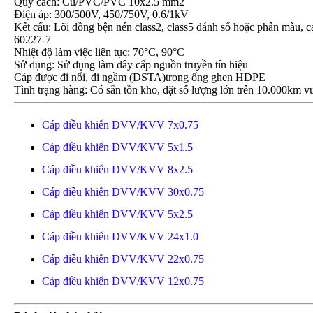
Quy cách: Cu/PVC/PVC 10x2.5 mm2
Điện áp: 300/500V, 450/750V, 0.6/1kV
Kết cấu: Lõi đồng bện nén class2, class5 đánh số hoặc phân m
60227-7
Nhiệt độ làm việc liên tục: 70°C, 90°C
Sử dụng: Sử dụng làm dây cấp nguồn truyền tín hiệu
Cáp được đi nổi, đi ngầm (DSTA)trong ống ghen HDPE
Tình trạng hàng: Có sẵn tồn kho, đặt số lượng lớn trên 10.000km vu
Cáp điều khiển DVV/KVV 7x0.75
Cáp điều khiển DVV/KVV 5x1.5
Cáp điều khiển DVV/KVV 8x2.5
Cáp điều khiển DVV/KVV 30x0.75
Cáp điều khiển DVV/KVV 5x2.5
Cáp điều khiển DVV/KVV 24x1.0
Cáp điều khiển DVV/KVV 22x0.75
Cáp điều khiển DVV/KVV 12x0.75