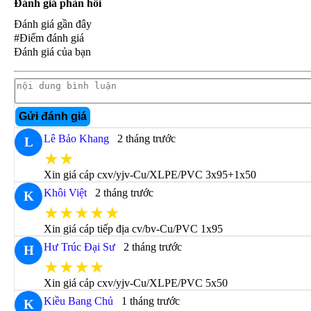
Đánh giá phản hồi
Đánh giá gần đây
#Điểm đánh giá
Đánh giá của bạn
Gửi đánh giá
Lê Bảo Khang
2 tháng trước
L
★★
Xin giá cáp cxv/yjv-Cu/XLPE/PVC 3x95+1x50
Khôi Việt
2 tháng trước
K
★★★★★
Xin giá cáp tiếp địa cv/bv-Cu/PVC 1x95
Hư Trúc Đại Sư
2 tháng trước
H
★★★★
Xin giá cáp cxv/yjv-Cu/XLPE/PVC 5x50
Kiều Bang Chủ
1 tháng trước
K