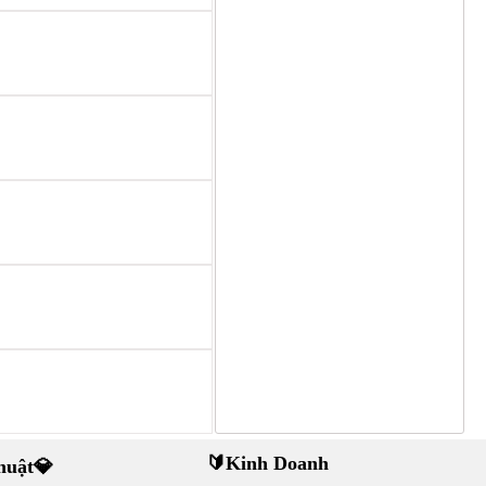
🔰Kinh Doanh
thuật💎