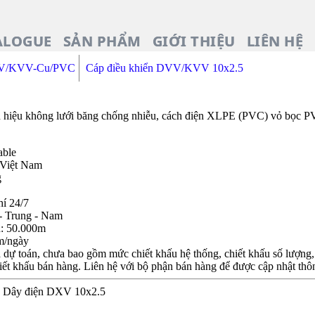
ALOGUE
SẢN PHẨM
GIỚI THIỆU
LIÊN HỆ
DVV/KVV-Cu/PVC
Cáp điều khiển DVV/KVV 10x2.5
n hiệu không lưới băng chống nhiễu, cách điện XLPE (PVC) vỏ bọc 
able
 Việt Nam
g
hí 24/7
- Trung - Nam
n: 50.000m
m/ngày
dự toán, chưa bao gồm mức chiết khấu hệ thống, chiết khấu số lượng, c
iết khấu bán hàng. Liên hệ với bộ phận bán hàng để được cập nhật thôn
.5, Dây điện DXV 10x2.5