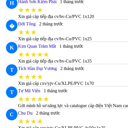
Hành Sơn Kiếm Phái
1 tháng trước
H
★★★★
Xin giá cáp tiếp địa cv/bv-Cu/PVC 1x120
Đới Tông
2 tháng trước
�
★★★
Xin giá cáp tiếp địa cv/bv-Cu/PVC 1x25
Kim Quan Trăm Mắt
1 tháng trước
K
★★★★★
Xin giá cáp tiếp địa cv/bv-Cu/PVC 1x35
Tích Hàn Đại Vương
2 tháng trước
T
★★★★
Xin giá cáp cxv/yjv-Cu/XLPE/PVC 1x70
Tư Mã Viên
1 tháng trước
T
★★★★★
Gửi mình hồ sơ năng lực và catalogue cáp điện Việt Nam cad
Chu Du
2 tháng trước
C
★★★★
Xin giá cáp cxv/yjv-Cu/XLPE/PVC 4x50+1x25