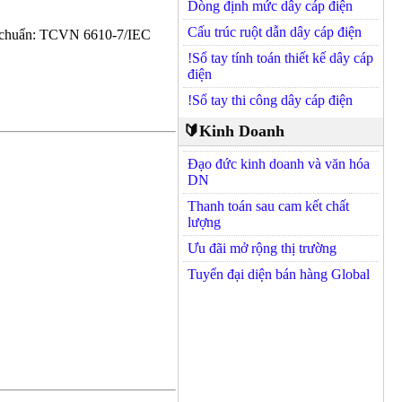
Dòng định mức dây cáp điện
Cấu trúc ruột dẫn dây cáp điện
u chuẩn: TCVN 6610-7/IEC
!Sổ tay tính toán thiết kế dây cáp
điện
!Sổ tay thi công dây cáp điện
🔰Kinh Doanh
Đạo đức kinh doanh và văn hóa
DN
Thanh toán sau cam kết chất
lượng
Ưu đãi mở rộng thị trường
Tuyển đại diện bán hàng Global