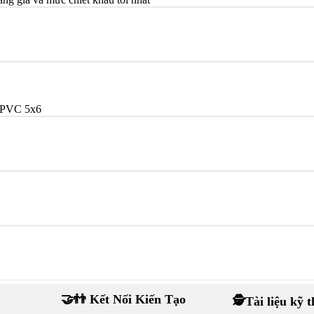
/PVC 5x6
🤝👬 Kết Nối Kiến Tạo
🕵Tài liệu kỹ 