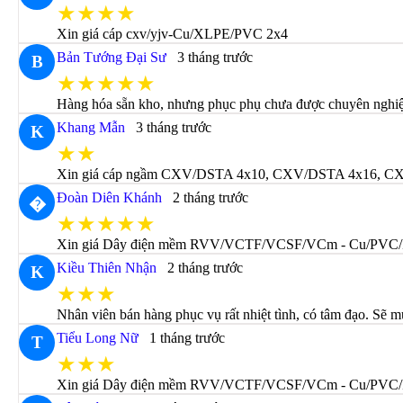
★★★★
Xin giá cáp cxv/yjv-Cu/XLPE/PVC 2x4
Bản Tướng Đại Sư
3 tháng trước
B
★★★★★
Hàng hóa sẵn kho, nhưng phục phụ chưa được chuyên nghiệp
Khang Mẫn
3 tháng trước
K
★★
Xin giá cáp ngầm CXV/DSTA 4x10, CXV/DSTA 4x16, CXV/DS
Đoàn Diên Khánh
2 tháng trước
�
★★★★★
Xin giá Dây điện mềm RVV/VCTF/VCSF/VCm - Cu/PVC/
Kiều Thiên Nhận
2 tháng trước
K
★★★
Nhân viên bán hàng phục vụ rất nhiệt tình, có tâm đạo. Sẽ m
Tiểu Long Nữ
1 tháng trước
T
★★★
Xin giá Dây điện mềm RVV/VCTF/VCSF/VCm - Cu/PVC/