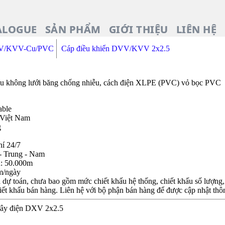
ALOGUE
SẢN PHẨM
GIỚI THIỆU
LIÊN HỆ
DVV/KVV-Cu/PVC
Cáp điều khiển DVV/KVV 2x2.5
iệu không lưới băng chống nhiễu, cách điện XLPE (PVC) vỏ bọc PVC
able
 Việt Nam
g
hí 24/7
- Trung - Nam
n: 50.000m
m/ngày
dự toán, chưa bao gồm mức chiết khấu hệ thống, chiết khấu số lượng, c
iết khấu bán hàng. Liên hệ với bộ phận bán hàng để được cập nhật thôn
 Dây điện DXV 2x2.5