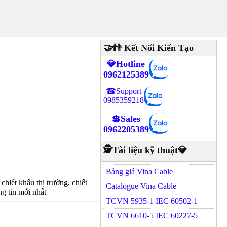
🤝👬 Kết Nối Kiến Tạo
💎Hotline
0962125389
☎Support
0985359218
💲Sales
0962205389
🕵Tài liệu kỹ thuật💎
Bảng giá Vina Cable
hiết khấu thị trường, chiết
Catalogue Vina Cable
g tin mới nhất
TCVN 5935-1 IEC 60502-1
TCVN 6610-5 IEC 60227-5