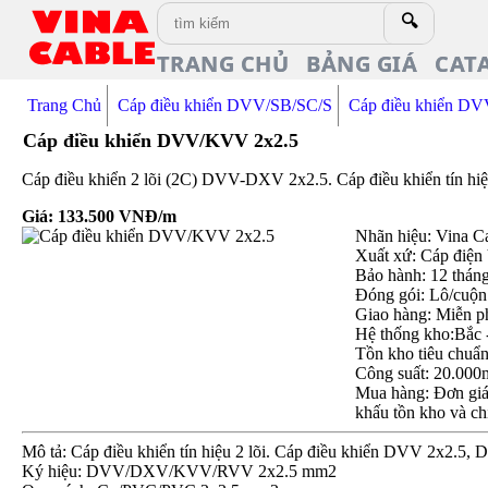
🔍
TRANG CHỦ
BẢNG GIÁ
CAT
Trang Chủ
Cáp điều khiển DVV/SB/SC/S
Cáp điều khiển 
Cáp điều khiển DVV/KVV 2x2.5
Cáp điều khiển 2 lõi (2C) DVV-DXV 2x2.5. Cáp điều khiển tín h
Giá:
133.500
VNĐ/m
Nhãn hiệu: Vina C
Xuất xứ: Cáp điện
Bảo hành: 12 thán
Đóng gói: Lô/cuộn
Giao hàng: Miễn p
Hệ thống kho:Bắc 
Tồn kho tiêu chuẩ
Công suất: 20.000
Mua hàng: Đơn giá 
khấu tồn kho và ch
Mô tả: Cáp điều khiển tín hiệu 2 lõi. Cáp điều khiển DVV 2x2.5,
Ký hiệu: DVV/DXV/KVV/RVV 2x2.5 mm2