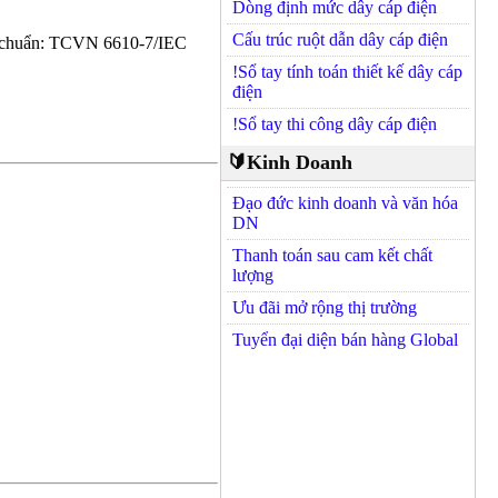
Dòng định mức dây cáp điện
Cấu trúc ruột dẫn dây cáp điện
u chuẩn: TCVN 6610-7/IEC
!Sổ tay tính toán thiết kế dây cáp
điện
!Sổ tay thi công dây cáp điện
🔰Kinh Doanh
Đạo đức kinh doanh và văn hóa
DN
Thanh toán sau cam kết chất
lượng
Ưu đãi mở rộng thị trường
Tuyển đại diện bán hàng Global