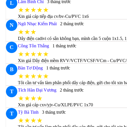
Lâm Bình Chi
3 tháng trước
L
★★★★★
Xin giá cáp tiếp địa cv/bv-Cu/PVC 1x6
Ngũ Nhạc Kiếm Phái
2 tháng trước
N
★★★
Dây điện cadivi có sẵn không bạn, mình cần 5 cuộn 1x1.5, 1
Công Tôn Thắng
1 tháng trước
C
★★★★★
Xin giá Dây điện mềm RVV/VCTF/VCSF/VCm - Cu/PVC
Bàn Tơ Động
1 tháng trước
B
★★★★★
Tôi cần tư vấn làm phân phối dây cáp điện, gửi cho tôi xin b
Tích Hàn Đại Vương
2 tháng trước
T
★★★★
Xin giá cáp cxv/yjv-Cu/XLPE/PVC 1x70
Tỳ Bà Tinh
3 tháng trước
T
★★★★
Tôi cần tư vấn làm phân phối dây cáp điện, gửi cho tôi xin b