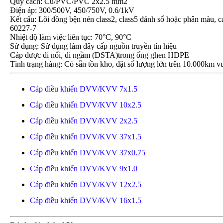
Quy cách: Cu/PVC/PVC 2x2.5 mm2
Điện áp: 300/500V, 450/750V, 0.6/1kV
Kết cấu: Lõi đồng bện nén class2, class5 đánh số hoặc phân m
60227-7
Nhiệt độ làm việc liên tục: 70°C, 90°C
Sử dụng: Sử dụng làm dây cấp nguồn truyền tín hiệu
Cáp được đi nổi, đi ngầm (DSTA)trong ống ghen HDPE
Tình trạng hàng: Có sẵn tồn kho, đặt số lượng lớn trên 10.000km vu
Cáp điều khiển DVV/KVV 7x1.5
Cáp điều khiển DVV/KVV 10x2.5
Cáp điều khiển DVV/KVV 2x2.5
Cáp điều khiển DVV/KVV 37x1.5
Cáp điều khiển DVV/KVV 37x0.75
Cáp điều khiển DVV/KVV 9x1.0
Cáp điều khiển DVV/KVV 12x2.5
Cáp điều khiển DVV/KVV 16x1.5