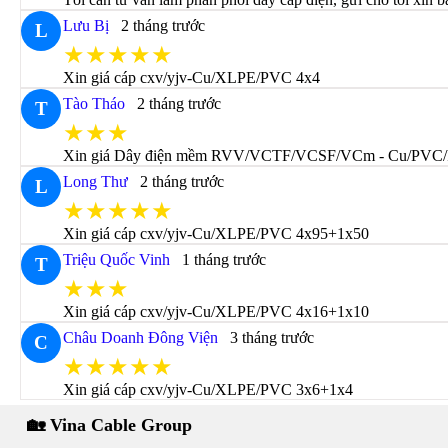
Lưu Bị
2 tháng trước
L
★★★★★
Xin giá cáp cxv/yjv-Cu/XLPE/PVC 4x4
Tào Tháo
2 tháng trước
T
★★★
Xin giá Dây điện mềm RVV/VCTF/VCSF/VCm - Cu/PVC
Long Thư
2 tháng trước
L
★★★★★
Xin giá cáp cxv/yjv-Cu/XLPE/PVC 4x95+1x50
Triệu Quốc Vinh
1 tháng trước
T
★★★
Xin giá cáp cxv/yjv-Cu/XLPE/PVC 4x16+1x10
Châu Doanh Đông Viện
3 tháng trước
C
★★★★★
Xin giá cáp cxv/yjv-Cu/XLPE/PVC 3x6+1x4
🏡 Vina Cable Group