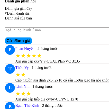
Đánh giá phản hồi
Đánh giá gần đây
#Điểm đánh giá
Đánh giá của bạn
Gửi đánh giá
Phan Huyền
2 tháng trước
P
★★★★★
Xin giá cáp cxv/yjv-Cu/XLPE/PVC 3x35
Thảo Vy
1 tháng trước
T
★★
Cáp nguồn gia đình 2x6; 2x10 có sẵn 150m giao hà nội khô
Linh Nhi
1 tháng trước
L
★★★
Xin giá cáp tiếp địa cv/bv-Cu/PVC 1x70
Bạch Thế Kinh
2 tháng trước
B