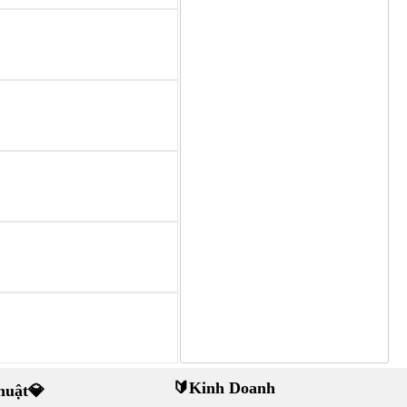
🔰Kinh Doanh
thuật💎