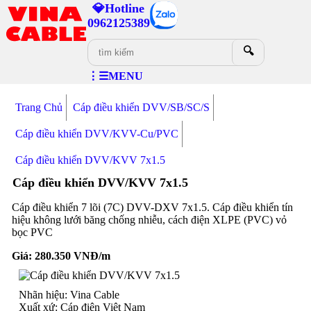
💎Hotline
0962125389
🔍
⋮☰MENU
Trang Chủ
Cáp điều khiển DVV/SB/SC/S
Cáp điều khiển DVV/KVV-Cu/PVC
Cáp điều khiển DVV/KVV 7x1.5
Cáp điều khiển DVV/KVV 7x1.5
Cáp điều khiển 7 lõi (7C) DVV-DXV 7x1.5. Cáp điều khiển tín
hiệu không lưới băng chống nhiễu, cách điện XLPE (PVC) vỏ
bọc PVC
Giá:
280.350
VNĐ/m
Nhãn hiệu: Vina Cable
Xuất xứ: Cáp điện Việt Nam