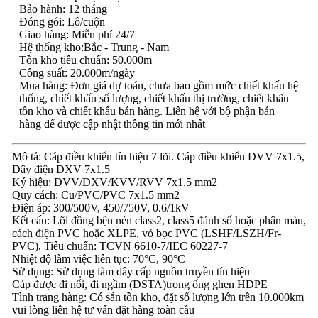
Bảo hành: 12 tháng
Đóng gói: Lô/cuộn
Giao hàng: Miễn phí 24/7
Hệ thống kho:Bắc - Trung - Nam
Tồn kho tiêu chuẩn: 50.000m
Công suất: 20.000m/ngày
Mua hàng: Đơn giá dự toán, chưa bao gồm mức chiết khấu hệ
thống, chiết khấu số lượng, chiết khấu thị trường, chiết khấu
tồn kho và chiết khấu bán hàng. Liên hệ với bộ phận bán
hàng để được cập nhật thông tin mới nhất
Mô tả: Cáp điều khiển tín hiệu 7 lõi. Cáp điều khiển DVV 7x1.5,
Dây điện DXV 7x1.5
Ký hiệu: DVV/DXV/KVV/RVV 7x1.5 mm2
Quy cách: Cu/PVC/PVC 7x1.5 mm2
Điện áp: 300/500V, 450/750V, 0.6/1kV
Kết cấu: Lõi đồng bện nén class2, class5 đánh số hoặc phân màu,
cách điện PVC hoặc XLPE, vỏ bọc PVC (LSHF/LSZH/Fr-
PVC), Tiêu chuẩn: TCVN 6610-7/IEC 60227-7
Nhiệt độ làm việc liên tục: 70°C, 90°C
Sử dụng: Sử dụng làm dây cấp nguồn truyền tín hiệu
Cáp được đi nổi, đi ngầm (DSTA)trong ống ghen HDPE
Tình trạng hàng: Có sẵn tồn kho, đặt số lượng lớn trên 10.000km
vui lòng liên hệ tư vấn đặt hàng toàn cầu