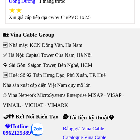
Uông Dương
1 tháng trước
★★
Xin giá cáp tiếp địa cv/bv-Cu/PVC 1x2.5
🏡 Vina Cable Group
🆙 Nhà máy: KCN Đồng Văn, Hà Nam
✅ Hà Nội: Capital Tower Cửa Nam, Hà Nội
🔷 Sài Gòn: Saigon Tower, Bến Nghé, HCM
🆔 Huế: Số 92 Trần Hưng Đạo, Phú Xuân, TP. Huế
Nhà sản xuất cáp điện Việt Nam quy mô lớn
© Vina Network MicroSystems Enterprise MISAP - VISAP -
VIMAIL - VICHAT - VIMARK
🤝👬 Kết Nối Kiến Tạo
🕵Tài liệu kỹ thuật💎
💎Hotline
Bảng giá Vina Cable
0962125389
Catalogue Vina Cable