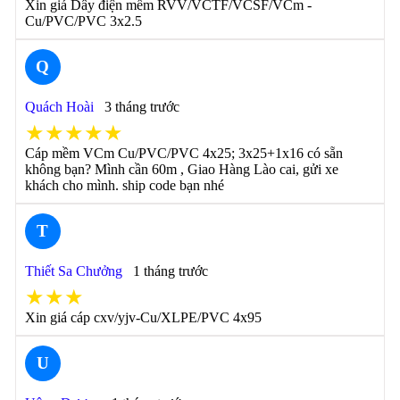
Xin giá Dây điện mềm RVV/VCTF/VCSF/VCm -
Cu/PVC/PVC 3x2.5
Q
Quách Hoài
3 tháng trước
★★★★★
Cáp mềm VCm Cu/PVC/PVC 4x25; 3x25+1x16 có sẵn
không bạn? Mình cần 60m , Giao Hàng Lào cai, gửi xe
khách cho mình. ship code bạn nhé
T
Thiết Sa Chưởng
1 tháng trước
★★★
Xin giá cáp cxv/yjv-Cu/XLPE/PVC 4x95
U