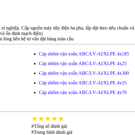
í nghiệp. Cấp nguồn máy dây điện ba pha, lắp đặt theo tiêu chuẩn và
và ổn định mạch điện)
i lòng liên hệ tư vấn đặt hàng toàn cầu
Cáp nhôm vặn xoắn ABC/LV-Al/XLPE 4x185
Cáp nhôm vặn xoắn ABC/LV-Al/XLPE 4x25
Cáp nhôm vặn xoắn ABC/LV-Al/XLPE 4x300
Cáp nhôm vặn xoắn ABC/LV-Al/XLPE 4x35
Cáp nhôm vặn xoắn ABC/LV-Al/XLPE 4x70
★★★★★
#Tổng số đánh giá
#Trung bình đánh giá