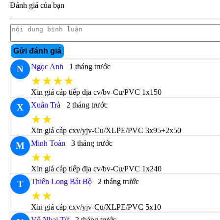
Đánh giá của bạn
Gửi đánh giá
Ngọc Anh
1 tháng trước
N
★★★★
Xin giá cáp tiếp địa cv/bv-Cu/PVC 1x150
Xuân Trà
2 tháng trước
X
★★
Xin giá cáp cxv/yjv-Cu/XLPE/PVC 3x95+2x50
Minh Toàn
3 tháng trước
M
★★
Xin giá cáp tiếp địa cv/bv-Cu/PVC 1x240
Thiên Long Bát Bộ
2 tháng trước
T
★★
Xin giá cáp cxv/yjv-Cu/XLPE/PVC 5x10
Vô Nhai Tử
2 tháng trước