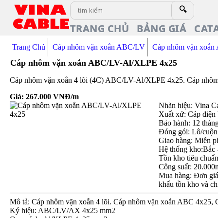
🔍
TRANG CHỦ
BẢNG GIÁ
CAT
Trang Chủ
Cáp nhôm vặn xoắn ABC/LV
Cáp nhôm vặn xoắ
Cáp nhôm vặn xoắn ABC/LV-Al/XLPE 4x25
Cáp nhôm vặn xoắn 4 lõi (4C) ABC/LV-Al/XLPE 4x25. Cáp nhôm cấ
Giá:
267.000
VNĐ/m
Nhãn hiệu: Vina C
Xuất xứ: Cáp điện
Bảo hành: 12 thán
Đóng gói: Lô/cuộn
Giao hàng: Miễn p
Hệ thống kho:Bắc 
Tồn kho tiêu chuẩ
Công suất: 20.000
Mua hàng: Đơn giá 
khấu tồn kho và ch
Mô tả: Cáp nhôm vặn xoắn 4 lõi. Cáp nhôm vặn xoắn ABC 4x25,
Ký hiệu: ABC/LV/AX 4x25 mm2