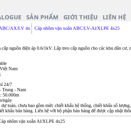
ALOGUE
SẢN PHẨM
GIỚI THIỆU
LIÊN HỆ
n ABC/AX/LV 4x
Cáp nhôm vặn xoắn ABC/LV-Al/XLPE 4x25
p nguồn điện áp 0.6/1kV. Lắp treo cấp nguồn cho các khu dân cư, n
able
 Việt Nam
g
hí 24/7
- Trung - Nam
n: 50.000m
m/ngày
dự toán, chưa bao gồm mức chiết khấu hệ thống, chiết khấu số lượng, c
iết khấu bán hàng. Liên hệ với bộ phận bán hàng để được cập nhật thôn
 Cáp nhôm vặn xoắn Al/XLPE 4x25