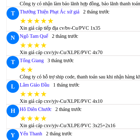
Công ty có nhận làm bảo lãnh hợp đồng, bảo lãnh thanh to
Thưởng Thiện Phạt Ác xử giả
2 tháng trước
T
★★★★★
Xin giá cáp tiếp địa cv/bv-Cu/PVC 1x35
Ngô Tam Quế
2 tháng trước
N
★★★★
Xin giá cáp cxv/yjv-Cu/XLPE/PVC 4x70
Tống Giang
3 tháng trước
T
★★
Công ty có hỗ trợ ship code, thanh toán sau khi nhận hàng 
Lâm Giáo Đầu
1 tháng trước
L
★★★★
Xin giá cáp cxv/yjv-Cu/XLPE/PVC 4x10
Hô Diên Chước
2 tháng trước
H
★★★★
Xin giá cáp cxv/yjv-Cu/XLPE/PVC 3x25+2x16
Yến Thanh
2 tháng trước
Y