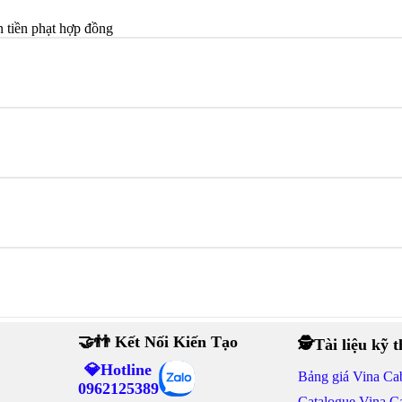
n tiền phạt hợp đồng
🤝👬 Kết Nối Kiến Tạo
🕵Tài liệu kỹ 
💎Hotline
Bảng giá Vina Ca
0962125389
Catalogue Vina C