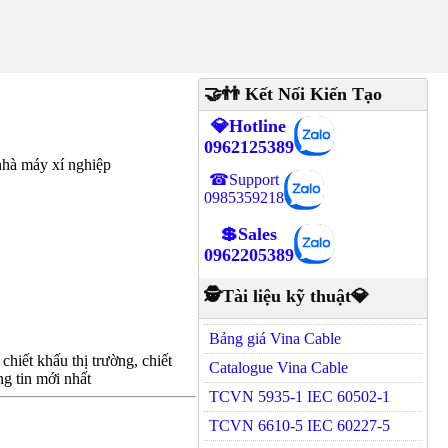
🤝👬 Kết Nối Kiến Tạo
💎Hotline
0962125389
hà máy xí nghiệp
☎Support
0985359218
💲Sales
0962205389
🕵Tài liệu kỹ thuật💎
Bảng giá Vina Cable
hiết khấu thị trường, chiết
Catalogue Vina Cable
g tin mới nhất
TCVN 5935-1 IEC 60502-1
TCVN 6610-5 IEC 60227-5