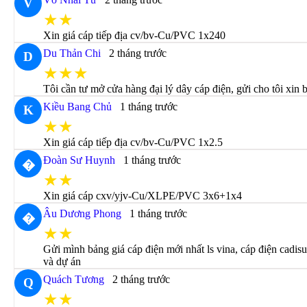
V
★★
Xin giá cáp tiếp địa cv/bv-Cu/PVC 1x240
Du Thản Chi
2 tháng trước
D
★★★
Tôi cần tư mở cửa hàng đại lý dây cáp điện, gửi cho tôi xin 
Kiều Bang Chủ
1 tháng trước
K
★★
Xin giá cáp tiếp địa cv/bv-Cu/PVC 1x2.5
Đoàn Sư Huynh
1 tháng trước
�
★★
Xin giá cáp cxv/yjv-Cu/XLPE/PVC 3x6+1x4
Âu Dương Phong
1 tháng trước
�
★★
Gửi mình bảng giá cáp điện mới nhất ls vina, cáp điện cadi
và dự án
Quách Tương
2 tháng trước
Q
★★