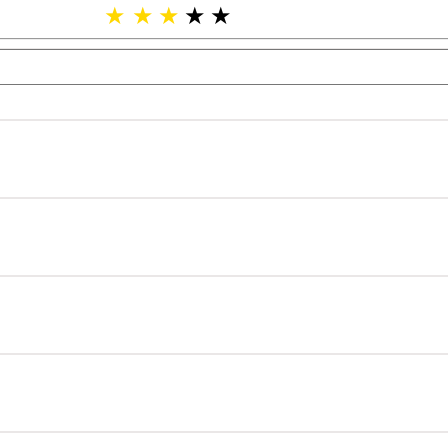
★
★
★
★
★