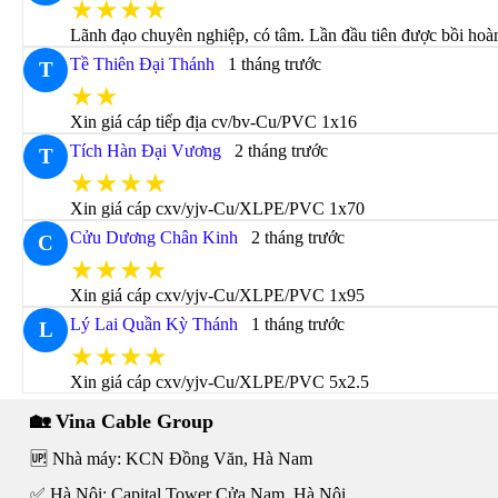
★★★★
Lãnh đạo chuyên nghiệp, có tâm. Lần đầu tiên được bồi hoà
Tề Thiên Đại Thánh
1 tháng trước
T
★★
Xin giá cáp tiếp địa cv/bv-Cu/PVC 1x16
Tích Hàn Đại Vương
2 tháng trước
T
★★★★
Xin giá cáp cxv/yjv-Cu/XLPE/PVC 1x70
Cửu Dương Chân Kinh
2 tháng trước
C
★★★★
Xin giá cáp cxv/yjv-Cu/XLPE/PVC 1x95
Lý Lai Quần Kỳ Thánh
1 tháng trước
L
★★★★
Xin giá cáp cxv/yjv-Cu/XLPE/PVC 5x2.5
🏡 Vina Cable Group
🆙 Nhà máy: KCN Đồng Văn, Hà Nam
✅ Hà Nội: Capital Tower Cửa Nam, Hà Nội