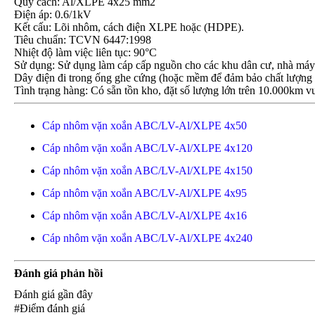
Quy cách: Al/XLPE 4x25 mm2
Điện áp: 0.6/1kV
Kết cấu: Lõi nhôm, cách điện XLPE hoặc (HDPE).
Tiêu chuẩn: TCVN 6447:1998
Nhiệt độ làm việc liên tục: 90°C
Sử dụng: Sử dụng làm cáp cấp nguồn cho các khu dân cư, nhà máy x
Dây điện đi trong ống ghe cứng (hoặc mềm để đảm bảo chất lượng 
Tình trạng hàng: Có sẵn tồn kho, đặt số lượng lớn trên 10.000km vu
Cáp nhôm vặn xoắn ABC/LV-Al/XLPE 4x50
Cáp nhôm vặn xoắn ABC/LV-Al/XLPE 4x120
Cáp nhôm vặn xoắn ABC/LV-Al/XLPE 4x150
Cáp nhôm vặn xoắn ABC/LV-Al/XLPE 4x95
Cáp nhôm vặn xoắn ABC/LV-Al/XLPE 4x16
Cáp nhôm vặn xoắn ABC/LV-Al/XLPE 4x240
Đánh giá phản hồi
Đánh giá gần đây
#Điểm đánh giá