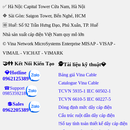
✅ Hà Nội: Capital Tower Cửa Nam, Hà Nội
🔷 Sài Gòn: Saigon Tower, Bến Nghé, HCM
🆔 Huế: Số 92 Trần Hưng Đạo, Phú Xuân, TP. Huế
Nhà sản xuất cáp điện Việt Nam quy mô lớn
© Vina Network MicroSystems Enterprise MISAP - VISAP -
VIMAIL - VICHAT - VIMARK
🤝👬 Kết Nối Kiến Tạo
🕵Tài liệu kỹ thuật💎
💎Hotline
Bảng giá Vina Cable
0962125389
Catalogue Vina Cable
☎Support
TCVN 5935-1 IEC 60502-1
0985359218
TCVN 6610-5 IEC 60227-5
💲Sales
Dòng định mức dây cáp điện
0962205389
Cấu trúc ruột dẫn dây cáp điện
!Sổ tay tính toán thiết kế dây cáp điện