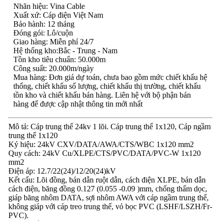
Nhãn hiệu: Vina Cable
Xuất xứ: Cáp điện Việt Nam
Bảo hành: 12 tháng
Đóng gói: Lô/cuộn
Giao hàng: Miễn phí 24/7
Hệ thống kho:Bắc - Trung - Nam
Tồn kho tiêu chuẩn: 50.000m
Công suất: 20.000m/ngày
Mua hàng: Đơn giá dự toán, chưa bao gồm mức chiết khấu hệ
thống, chiết khấu số lượng, chiết khấu thị trường, chiết khấu
tồn kho và chiết khấu bán hàng. Liên hệ với bộ phận bán
hàng để được cập nhật thông tin mới nhất
Mô tả: Cáp trung thế 24kv 1 lõi. Cáp trung thế 1x120, Cáp ngầm
trung thế 1x120
Ký hiệu: 24kV CXV/DATA/AWA/CTS/WBC 1x120 mm2
Quy cách: 24kV Cu/XLPE/CTS/PVC/DATA/PVC-W 1x120
mm2
Điện áp: 12.7/22(24)/12/20(24)kV
Kết cấu: Lõi đồng, bán dẫn ruột dẫn, cách điện XLPE, bán dẫn
cách điện, băng đồng 0.127 (0.055 -0.09 )mm, chống thấm dọc,
giáp băng nhôm DATA, sợi nhôm AWA với cáp ngầm trung thế,
không giáp với cáp treo trung thế, vỏ bọc PVC (LSHF/LSZH/Fr-
PVC).