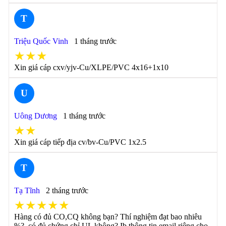
T
Triệu Quốc Vinh
1 tháng trước
★★★
Xin giá cáp cxv/yjv-Cu/XLPE/PVC 4x16+1x10
U
Uông Dương
1 tháng trước
★★
Xin giá cáp tiếp địa cv/bv-Cu/PVC 1x2.5
T
Tạ Tĩnh
2 tháng trước
★★★★★
Hàng có đủ CO,CQ không bạn? Thí nghiệm đạt bao nhiêu
%?, có đủ chứng chỉ UL không? Ib thông tin email riêng cho