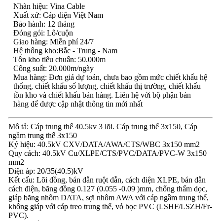
Nhãn hiệu: Vina Cable
Xuất xứ: Cáp điện Việt Nam
Bảo hành: 12 tháng
Đóng gói: Lô/cuộn
Giao hàng: Miễn phí 24/7
Hệ thống kho:Bắc - Trung - Nam
Tồn kho tiêu chuẩn: 50.000m
Công suất: 20.000m/ngày
Mua hàng: Đơn giá dự toán, chưa bao gồm mức chiết khấu hệ
thống, chiết khấu số lượng, chiết khấu thị trường, chiết khấu
tồn kho và chiết khấu bán hàng. Liên hệ với bộ phận bán
hàng để được cập nhật thông tin mới nhất
Mô tả: Cáp trung thế 40.5kv 3 lõi. Cáp trung thế 3x150, Cáp
ngầm trung thế 3x150
Ký hiệu: 40.5kV CXV/DATA/AWA/CTS/WBC 3x150 mm2
Quy cách: 40.5kV Cu/XLPE/CTS/PVC/DATA/PVC-W 3x150
mm2
Điện áp: 20/35(40.5)kV
Kết cấu: Lõi đồng, bán dẫn ruột dẫn, cách điện XLPE, bán dẫn
cách điện, băng đồng 0.127 (0.055 -0.09 )mm, chống thấm dọc,
giáp băng nhôm DATA, sợi nhôm AWA với cáp ngầm trung thế,
không giáp với cáp treo trung thế, vỏ bọc PVC (LSHF/LSZH/Fr-
PVC).