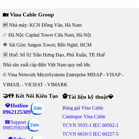
🏡 Vina Cable Group
🆙 Nhà máy: KCN Đồng Văn, Hà Nam
✅ Hà Nội: Capital Tower Cửa Nam, Hà Nội
🔷 Sài Gòn: Saigon Tower, Bến Nghé, HCM
🆔 Huế: Số 92 Trần Hưng Đạo, Phú Xuân, TP. Huế
Nhà sản xuất cáp điện Việt Nam quy mô lớn
© Vina Network MicroSystems Enterprise MISAP - VISAP -
VIMAIL - VICHAT - VIMARK
🤝👬 Kết Nối Kiến Tạo
🕵Tài liệu kỹ thuật💎
💎Hotline
Bảng giá Vina Cable
0962125389
Catalogue Vina Cable
☎Support
TCVN 5935-1 IEC 60502-1
0985359218
TCVN 6610-5 IEC 60227-5