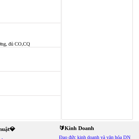
ượng, đủ CO,CQ
🔰Kinh Doanh
thuật💎
Đạo đức kinh doanh và văn hóa DN