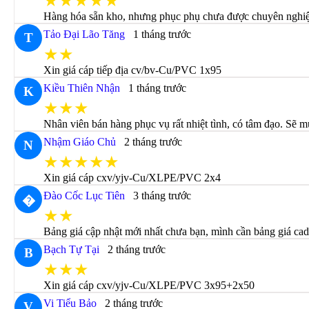
★★★★★
Hàng hóa sẵn kho, nhưng phục phụ chưa được chuyên nghiệp
Tảo Đại Lão Tăng
1 tháng trước
T
★★
Xin giá cáp tiếp địa cv/bv-Cu/PVC 1x95
Kiều Thiên Nhận
1 tháng trước
K
★★★
Nhân viên bán hàng phục vụ rất nhiệt tình, có tâm đạo. Sẽ m
Nhậm Giáo Chủ
2 tháng trước
N
★★★★★
Xin giá cáp cxv/yjv-Cu/XLPE/PVC 2x4
Đào Cốc Lục Tiên
3 tháng trước
�
★★
Bảng giá cập nhật mới nhất chưa bạn, mình cần bảng giá cad
Bạch Tự Tại
2 tháng trước
B
★★★
Xin giá cáp cxv/yjv-Cu/XLPE/PVC 3x95+2x50
Vi Tiểu Bảo
2 tháng trước
V