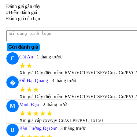
Đánh giá gần đây
#Điểm đánh giá
Đánh giá của bạn
Gửi đánh giá
Cát An
1 tháng trước
C
★★
Xin giá Dây điện mềm RVV/VCTF/VCSF/VCm - Cu/PVC
Đỗ Đại Quang
3 tháng trước
�
★★★
Xin giá Dây điện mềm RVV/VCTF/VCSF/VCm - Cu/PVC
Minh Đạo
2 tháng trước
M
★★★★★
Xin giá cáp cxv/yjv-Cu/XLPE/PVC 1x150
Bản Tướng Đại Sư
3 tháng trước
B