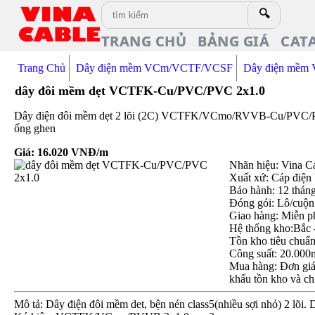
🔍
TRANG CHỦ
BẢNG GIÁ
CAT
Trang Chủ
Dây điện mềm VCm/VCTF/VCSF
Dây điện mềm
dây đôi mềm dẹt VCTFK-Cu/PVC/PVC 2x1.0
Dây điện đôi mềm dẹt 2 lõi (2C) VCTFK/VCmo/RVVB-Cu/PVC/PVC 2
ống ghen
Giá:
16.020
VNĐ/m
Nhãn hiệu: Vina C
Xuất xứ: Cáp điện
Bảo hành: 12 thán
Đóng gói: Lô/cuộn
Giao hàng: Miễn p
Hệ thống kho:Bắc 
Tồn kho tiêu chuẩ
Công suất: 20.000
Mua hàng: Đơn giá 
khấu tồn kho và ch
Mô tả: Dây điện đôi mềm det, bện nén class5(nhiều sợi nhỏ) 2 l