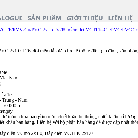
ALOGUE
SẢN PHẨM
GIỚI THIỆU
LIÊN HỆ
 VCTF/RVV-Cu/PVC 2x
dây đôi mềm dẹt VCTFK-Cu/PVC/PVC 2x
x1.0. Dây đôi mềm lắp đặt cho hệ thống điện gia đình, văn phòng.
able
 Việt Nam
g
hí 24/7
- Trung - Nam
n: 50.000m
m/ngày
dự toán, chưa bao gồm mức chiết khấu hệ thống, chiết khấu số lượng, c
iết khấu bán hàng. Liên hệ với bộ phận bán hàng để được cập nhật thôn
õi. Dây điện VCmo 2x1.0, Dây điện VCTFK 2x1.0