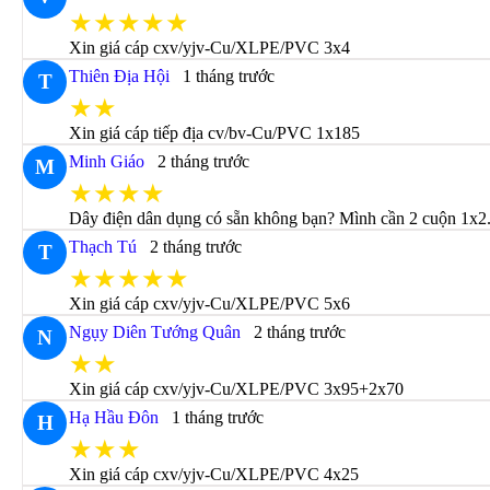
★★★★★
Xin giá cáp cxv/yjv-Cu/XLPE/PVC 3x4
Thiên Địa Hội
1 tháng trước
T
★★
Xin giá cáp tiếp địa cv/bv-Cu/PVC 1x185
Minh Giáo
2 tháng trước
M
★★★★
Dây điện dân dụng có sẵn không bạn? Mình cần 2 cuộn 1x2.
Thạch Tú
2 tháng trước
T
★★★★★
Xin giá cáp cxv/yjv-Cu/XLPE/PVC 5x6
Ngụy Diên Tướng Quân
2 tháng trước
N
★★
Xin giá cáp cxv/yjv-Cu/XLPE/PVC 3x95+2x70
Hạ Hầu Đôn
1 tháng trước
H
★★★
Xin giá cáp cxv/yjv-Cu/XLPE/PVC 4x25