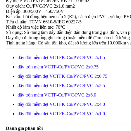
Ký hiệu: VCTFK/VCmo/RVVB 2x1.0 mm2
Quy cách: Cu/PVC/PVC 2x1.0 mm2
Điện áp: 300/500V - 450/750V
Kết cấu: Lõi đồng bện nén cấp 5 (R5), cách điện PVC , vỏ bọc
Tiêu chuẩn: TCVN 6610-5/IEC 60227-5
Nhiệt độ làm việc liên tục: 70°C
Sử dụng: Sử dụng làm dây dẫn điện dân dụng trong gia đình, văn ph
Dây điện đi trong ống ghe cứng (hoặc mềm để đảm bảo chất lượng 
Tình trạng hàng: Có sẵn tồn kho, đặt số lượng lớn trên 10.000km vu
dây đôi mềm dẹt VCTFK-Cu/PVC/PVC 2x1.5
dây tròn mềm VCTF-Cu/PVC/PVC 2x0.75
dây đôi mềm dẹt VCTFK-Cu/PVC/PVC 2x0.75
dây đôi mềm dẹt VCTFK-Cu/PVC/PVC 2x2.5
dây tròn mềm VCTF-Cu/PVC/PVC 2x6.0
dây đôi mềm dẹt VCTFK-Cu/PVC/PVC 2x4.0
dây đôi mềm dẹt VCTFK-Cu/PVC/PVC 2x1.0
Đánh giá phản hồi