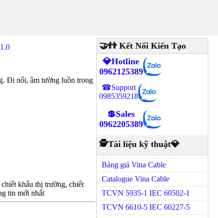
🤝👬 Kết Nối Kiến Tạo
1.0
💎Hotline
0962125389
 Đi nổi, âm tường luồn trong
☎Support
0985359218
💲Sales
0962205389
🕵Tài liệu kỹ thuật💎
Bảng giá Vina Cable
Catalogue Vina Cable
hiết khấu thị trường, chiết
g tin mới nhất
TCVN 5935-1 IEC 60502-1
TCVN 6610-5 IEC 60227-5