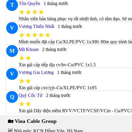
Tôn Quyền
1 tháng trước
T
★★★★
Nhân viên bán hàng phục vụ rất nhiệt tình, có tâm đạo. Sẽ m
Vương Thiên Nhất
1 tháng trước
V
★★★★★
Mình muốn đặt cáp Cu/XLPE/PVC 1x300: 80m quy trình làm 
Mã Khoan
2 tháng trước
M
★★
Xin giá cáp tiếp địa cv/bv-Cu/PVC 1x1.5
Vương Gia Lương
1 tháng trước
V
★★
Xin giá cáp cxv/yjv-Cu/XLPE/PVC 1x95
Quỷ Cốc Tử
2 tháng trước
Q
★★
Xin giá Dây điện mềm RVV/VCTF/VCSF/VCm - Cu/PVC/
🏡 Vina Cable Group
🆙 Nhà máy: KCN Đồng Văn, Hà Nam