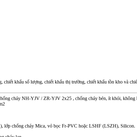
chiết khấu số lượng, chiết khấu thị trường, chiết khấu tồn kho và ch
chống cháy NH-YJV / ZR-YJV 2x25 , chống cháy bén, ít khói, không 
mm2
), lớp chống cháy Mica, vỏ bọc Fr-PVC hoặc LSHF (LSZH), Silicon.
ng cháy lan