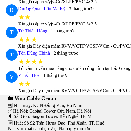
Xin giá cáp cxv/yjv-Cu/XLPE/PVC 4x2.5
Dương Quan Lân Ma Kỳ
3 tháng trước
D
★★
Xin giá cáp cxv/yjv-Cu/XLPE/PVC 3x2.5
Từ Thiên Hồng
1 tháng trước
T
★★★
Xin giá Dây điện mềm RVV/VCTF/VCSF/VCm - Cu/PVC
Tôn Dũng Chinh
2 tháng trước
T
★★★★
Tôi cần tư vấn mua hàng cho dự án công trình tại Bắc Giang
Vu Ấu Hoa
1 tháng trước
V
★★
Xin giá Dây điện mềm RVV/VCTF/VCSF/VCm - Cu/PVC/
🏡 Vina Cable Group
🆙 Nhà máy: KCN Đồng Văn, Hà Nam
✅ Hà Nội: Capital Tower Cửa Nam, Hà Nội
🔷 Sài Gòn: Saigon Tower, Bến Nghé, HCM
🆔 Huế: Số 92 Trần Hưng Đạo, Phú Xuân, TP. Huế
Nhà sản xuất cáp điện Việt Nam quy mô lớn