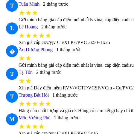
Tuấn Minh
2 tháng trước
T
★★★
Gửi mình bảng giá cáp điện mới nhất ls vina, cáp điện cadi
Lê Hoàng
2 tháng trước
L
★★★★★
Xin giá cáp cxv/yjv-Cu/XLPE/PVC 3x50+1x25
Âu Dương Phong
1 tháng trước
�
★★
Gửi mình bảng giá cáp điện mới nhất ls vina, cáp điện cadi
Tạ Tốn
2 tháng trước
T
★★
Xin giá Dây điện mềm RVV/VCTF/VCSF/VCm - Cu/PVC/
Trương Bất Hối
1 tháng trước
T
★★★★★
Hãng nào chất lượng và giá rẻ. Hãng có cam kết gì hay chỉ 
Mộc Vương Phủ
2 tháng trước
M
★★★★
Xin giá cáp cxv/yjv-Cu/XLPE/PVC 5x16