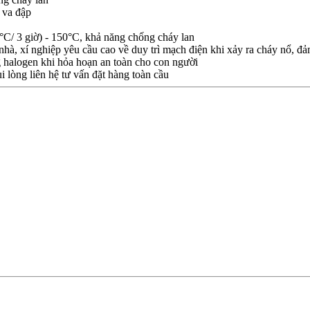
 va đập
C/ 3 giờ) - 150°C, khả năng chống cháy lan
hà, xí nghiệp yêu cầu cao về duy trì mạch điện khi xảy ra cháy nổ, đ
 halogen khi hỏa hoạn an toàn cho con người
i lòng liên hệ tư vấn đặt hàng toàn cầu