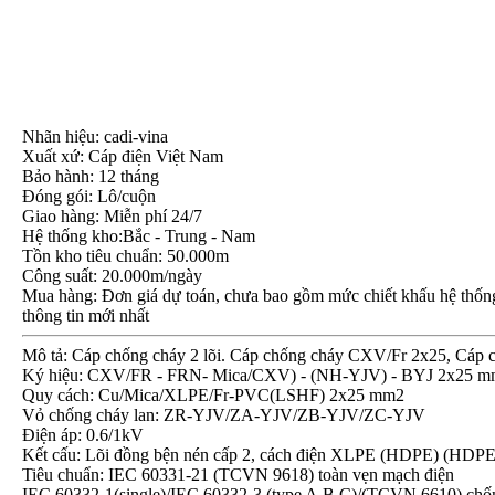
Nhãn hiệu: cadi-vina
Xuất xứ: Cáp điện Việt Nam
Bảo hành: 12 tháng
Đóng gói: Lô/cuộn
Giao hàng: Miễn phí 24/7
Hệ thống kho:Bắc - Trung - Nam
Tồn kho tiêu chuẩn: 50.000m
Công suất: 20.000m/ngày
Mua hàng: Đơn giá dự toán, chưa bao gồm mức chiết khấu hệ thống, 
thông tin mới nhất
Mô tả: Cáp chống cháy 2 lõi. Cáp chống cháy CXV/Fr 2x25, Cáp 
Ký hiệu: CXV/FR - FRN- Mica/CXV) - (NH-YJV) - BYJ 2x25 
Quy cách: Cu/Mica/XLPE/Fr-PVC(LSHF) 2x25 mm2
Vỏ chống cháy lan: ZR-YJV/ZA-YJV/ZB-YJV/ZC-YJV
Điện áp: 0.6/1kV
Kết cấu: Lõi đồng bện nén cấp 2, cách điện XLPE (HDPE) (HDPE
Tiêu chuẩn: IEC 60331-21 (TCVN 9618) toàn vẹn mạch điện
IEC 60332-1(single)/IEC 60332-3 (type A,B,C)/(TCVN 6610) chố