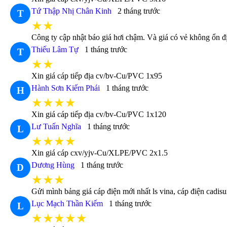
Tứ Thập Nhị Chân Kinh
2 tháng trước
T
★★
Công ty cập nhật báo giá hơi chậm. Và giá có vẻ không ổn đị
Thiếu Lâm Tự
1 tháng trước
T
★★
Xin giá cáp tiếp địa cv/bv-Cu/PVC 1x95
Hành Sơn Kiếm Phái
1 tháng trước
H
★★★★
Xin giá cáp tiếp địa cv/bv-Cu/PVC 1x120
Lư Tuấn Nghĩa
1 tháng trước
L
★★★★
Xin giá cáp cxv/yjv-Cu/XLPE/PVC 2x1.5
Dương Hùng
1 tháng trước
D
★★★
Gửi mình bảng giá cáp điện mới nhất ls vina, cáp điện cadi
Lục Mạch Thần Kiếm
1 tháng trước
L
★★★★★