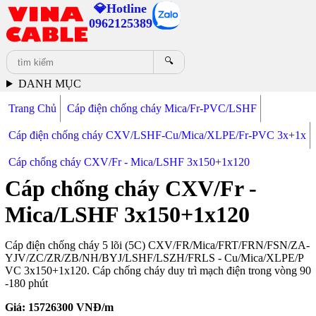
💎Hotline
0962125389
🔍
DANH MỤC
Trang Chủ
Cáp điện chống cháy Mica/Fr-PVC/LSHF
Cáp điện chống cháy CXV/LSHF-Cu/Mica/XLPE/Fr-PVC 3x+1x
Cáp chống cháy CXV/Fr - Mica/LSHF 3x150+1x120
Cáp chống cháy CXV/Fr -
Mica/LSHF 3x150+1x120
Cáp điện chống cháy 5 lõi (5C) CXV/FR/Mica/FRT/FRN/FSN/ZA-
YJV/ZC/ZR/ZB/NH/BYJ/LSHF/LSZH/FRLS - Cu/Mica/XLPE/P
VC 3x150+1x120. Cáp chống cháy duy trì mạch điện trong vòng 90
-180 phút
Giá:
15726300
VNĐ/m