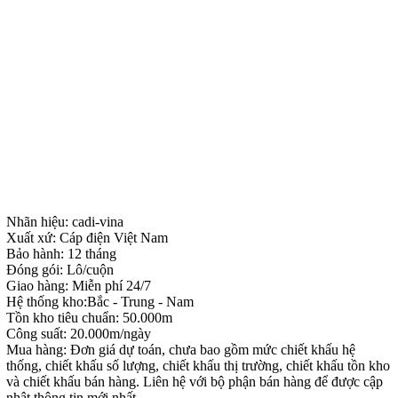
Nhãn hiệu: cadi-vina
Xuất xứ: Cáp điện Việt Nam
Bảo hành: 12 tháng
Đóng gói: Lô/cuộn
Giao hàng: Miễn phí 24/7
Hệ thống kho:Bắc - Trung - Nam
Tồn kho tiêu chuẩn: 50.000m
Công suất: 20.000m/ngày
Mua hàng: Đơn giá dự toán, chưa bao gồm mức chiết khấu hệ
thống, chiết khấu số lượng, chiết khấu thị trường, chiết khấu tồn kho
và chiết khấu bán hàng. Liên hệ với bộ phận bán hàng để được cập
nhật thông tin mới nhất