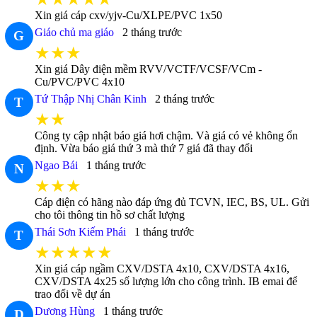
Xin giá cáp cxv/yjv-Cu/XLPE/PVC 1x50
Giáo chủ ma giáo
2 tháng trước
G
★★★
Xin giá Dây điện mềm RVV/VCTF/VCSF/VCm -
Cu/PVC/PVC 4x10
Tứ Thập Nhị Chân Kinh
2 tháng trước
T
★★
Công ty cập nhật báo giá hơi chậm. Và giá có vẻ không ổn
định. Vừa báo giá thứ 3 mà thứ 7 giá đã thay đổi
Ngao Bái
1 tháng trước
N
★★★
Cáp điện có hãng nào đáp ứng đủ TCVN, IEC, BS, UL. Gửi
cho tôi thông tin hồ sơ chất lượng
Thái Sơn Kiếm Phái
1 tháng trước
T
★★★★★
Xin giá cáp ngầm CXV/DSTA 4x10, CXV/DSTA 4x16,
CXV/DSTA 4x25 số lượng lớn cho công trình. IB emai để
trao đổi về dự án
Dương Hùng
1 tháng trước
D