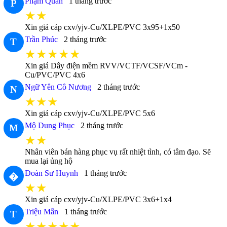
Phạm Quân
1 tháng trước
P
★★
Xin giá cáp cxv/yjv-Cu/XLPE/PVC 3x95+1x50
Trần Phúc
2 tháng trước
T
★★★★★
Xin giá Dây điện mềm RVV/VCTF/VCSF/VCm -
Cu/PVC/PVC 4x6
Ngữ Yên Cô Nương
2 tháng trước
N
★★★
Xin giá cáp cxv/yjv-Cu/XLPE/PVC 5x6
Mộ Dung Phục
2 tháng trước
M
★★
Nhân viên bán hàng phục vụ rất nhiệt tình, có tâm đạo. Sẽ
mua lại ủng hộ
Đoàn Sư Huynh
1 tháng trước
�
★★
Xin giá cáp cxv/yjv-Cu/XLPE/PVC 3x6+1x4
Triệu Mẫn
1 tháng trước
T
★★★★★