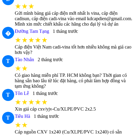
★★★
Gửi mình bảng giá cáp điện mới nhất ls vina, cáp điện
cadisun, cáp điện cadi-vina vào email kdcapdien@gmail.com.
Mình xin mức chiết khấu các hãng cho đại lý và dự án
Đường Tam Tạng
1 tháng trước
�
★★★★★
Cáp điện Việt Nam cadi-vina tốt hơn nhiều không mà giá cao
hơn vậy?
Tào Nhân
2 tháng trước
T
★★
Có giao hàng miễn phí TP. HCM không bạn? Thời gian có
hàng sẵn bao lâu từ lúc đặt hàng, có phải làm hợp đồng và
tạm ứng không?
Tôn Lễ
1 tháng trước
T
★★★★★
Xin giá cáp cxv/yjv-Cu/XLPE/PVC 2x2.5
Tiêu Hà
1 tháng trước
T
★★
Cáp nguồn CXV 1x240 (Cu/XLPE/PVC 1x240) có sẵn