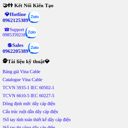
🤝👬 Kết Nối Kiến Tạo
💎Hotline
0962125389
☎Support
0985359218
💲Sales
0962205389
🕵Tài liệu kỹ thuật💎
Bảng giá Vina Cable
Catalogue Vina Cable
TCVN 5935-1 IEC 60502-1
TCVN 6610-5 IEC 60227-5
Dòng định mức dây cáp điện
Cấu trúc ruột dẫn dây cáp điện
!Sổ tay tính toán thiết kế dây cáp điện
!Sổ tay thi công dây cáp điện