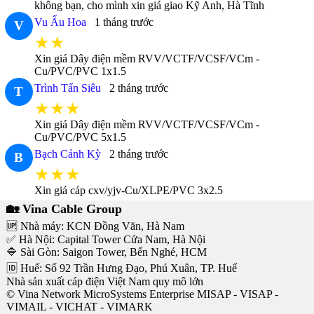
không bạn, cho mình xin giá giao Kỹ Anh, Hà Tĩnh
Vu Ấu Hoa
1 tháng trước
V
★★
Xin giá Dây điện mềm RVV/VCTF/VCSF/VCm -
Cu/PVC/PVC 1x1.5
Trình Tấn Siêu
2 tháng trước
T
★★★
Xin giá Dây điện mềm RVV/VCTF/VCSF/VCm -
Cu/PVC/PVC 5x1.5
Bạch Cảnh Kỳ
2 tháng trước
B
★★★
Xin giá cáp cxv/yjv-Cu/XLPE/PVC 3x2.5
🏡 Vina Cable Group
🆙 Nhà máy: KCN Đồng Văn, Hà Nam
✅ Hà Nội: Capital Tower Cửa Nam, Hà Nội
🔷 Sài Gòn: Saigon Tower, Bến Nghé, HCM
🆔 Huế: Số 92 Trần Hưng Đạo, Phú Xuân, TP. Huế
Nhà sản xuất cáp điện Việt Nam quy mô lớn
© Vina Network MicroSystems Enterprise MISAP - VISAP -
VIMAIL - VICHAT - VIMARK