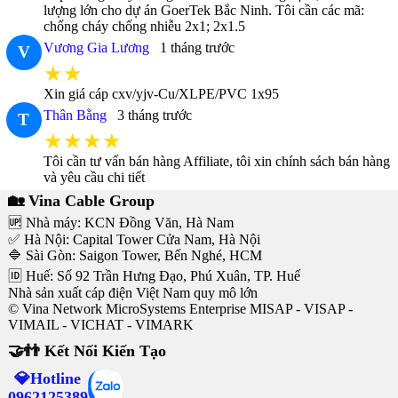
lượng lớn cho dự án GoerTek Bắc Ninh. Tôi cần các mã:
chống cháy chống nhiễu 2x1; 2x1.5
Vương Gia Lương
1 tháng trước
V
★★
Xin giá cáp cxv/yjv-Cu/XLPE/PVC 1x95
Thân Bằng
3 tháng trước
T
★★★★
Tôi cần tư vấn bán hàng Affiliate, tôi xin chính sách bán hàng
và yêu cầu chi tiết
🏡 Vina Cable Group
🆙 Nhà máy: KCN Đồng Văn, Hà Nam
✅ Hà Nội: Capital Tower Cửa Nam, Hà Nội
🔷 Sài Gòn: Saigon Tower, Bến Nghé, HCM
🆔 Huế: Số 92 Trần Hưng Đạo, Phú Xuân, TP. Huế
Nhà sản xuất cáp điện Việt Nam quy mô lớn
© Vina Network MicroSystems Enterprise MISAP - VISAP -
VIMAIL - VICHAT - VIMARK
🤝👬 Kết Nối Kiến Tạo
💎Hotline
0962125389