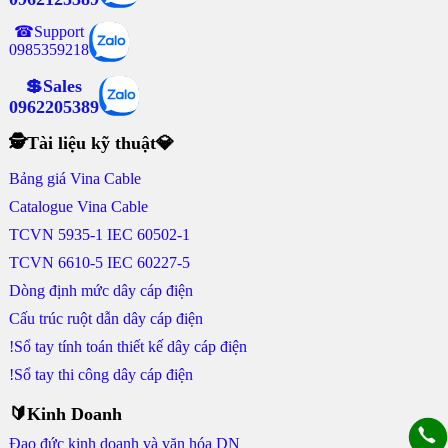
☎Support
0985359218
💲Sales
0962205389
🕵Tài liệu kỹ thuật💎
Bảng giá Vina Cable
Catalogue Vina Cable
TCVN 5935-1 IEC 60502-1
TCVN 6610-5 IEC 60227-5
Dòng định mức dây cáp điện
Cấu trúc ruột dẫn dây cáp điện
!Sổ tay tính toán thiết kế dây cáp điện
!Sổ tay thi công dây cáp điện
🔰Kinh Doanh
Đạo đức kinh doanh và văn hóa DN