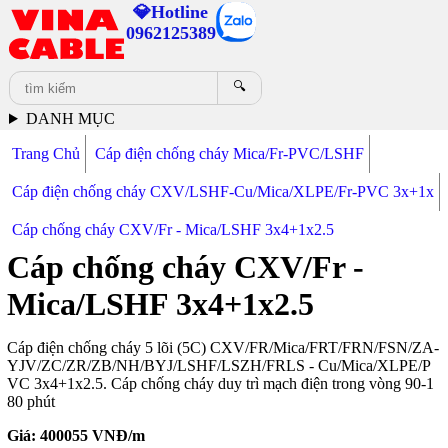
💎Hotline
0962125389
🔍
DANH MỤC
Trang Chủ
Cáp điện chống cháy Mica/Fr-PVC/LSHF
Cáp điện chống cháy CXV/LSHF-Cu/Mica/XLPE/Fr-PVC 3x+1x
Cáp chống cháy CXV/Fr - Mica/LSHF 3x4+1x2.5
Cáp chống cháy CXV/Fr -
Mica/LSHF 3x4+1x2.5
Cáp điện chống cháy 5 lõi (5C) CXV/FR/Mica/FRT/FRN/FSN/ZA-
YJV/ZC/ZR/ZB/NH/BYJ/LSHF/LSZH/FRLS - Cu/Mica/XLPE/P
VC 3x4+1x2.5. Cáp chống cháy duy trì mạch điện trong vòng 90-1
80 phút
Giá:
400055
VNĐ/m