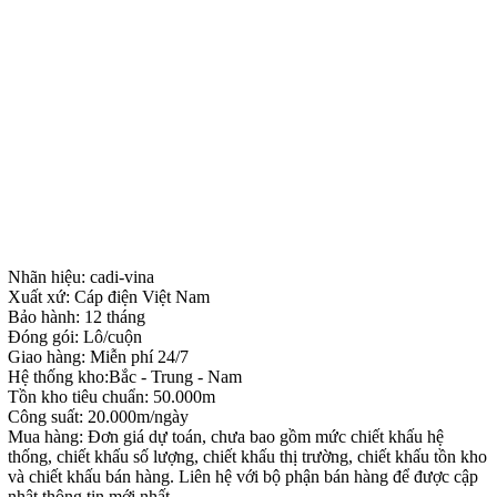
Nhãn hiệu: cadi-vina
Xuất xứ: Cáp điện Việt Nam
Bảo hành: 12 tháng
Đóng gói: Lô/cuộn
Giao hàng: Miễn phí 24/7
Hệ thống kho:Bắc - Trung - Nam
Tồn kho tiêu chuẩn: 50.000m
Công suất: 20.000m/ngày
Mua hàng: Đơn giá dự toán, chưa bao gồm mức chiết khấu hệ
thống, chiết khấu số lượng, chiết khấu thị trường, chiết khấu tồn kho
và chiết khấu bán hàng. Liên hệ với bộ phận bán hàng để được cập
nhật thông tin mới nhất