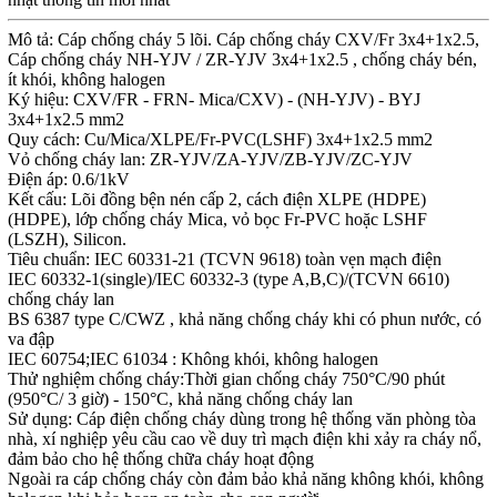
Mô tả: Cáp chống cháy 5 lõi. Cáp chống cháy CXV/Fr 3x4+1x2.5,
Cáp chống cháy NH-YJV / ZR-YJV 3x4+1x2.5 , chống cháy bén,
ít khói, không halogen
Ký hiệu: CXV/FR - FRN- Mica/CXV) - (NH-YJV) - BYJ
3x4+1x2.5 mm2
Quy cách: Cu/Mica/XLPE/Fr-PVC(LSHF) 3x4+1x2.5 mm2
Vỏ chống cháy lan: ZR-YJV/ZA-YJV/ZB-YJV/ZC-YJV
Điện áp: 0.6/1kV
Kết cấu: Lõi đồng bện nén cấp 2, cách điện XLPE (HDPE)
(HDPE), lớp chống cháy Mica, vỏ bọc Fr-PVC hoặc LSHF
(LSZH), Silicon.
Tiêu chuẩn: IEC 60331-21 (TCVN 9618) toàn vẹn mạch điện
IEC 60332-1(single)/IEC 60332-3 (type A,B,C)/(TCVN 6610)
chống cháy lan
BS 6387 type C/CWZ , khả năng chống cháy khi có phun nước, có
va đập
IEC 60754;IEC 61034 : Không khói, không halogen
Thử nghiệm chống cháy:Thời gian chống cháy 750°C/90 phút
(950°C/ 3 giờ) - 150°C, khả năng chống cháy lan
Sử dụng: Cáp điện chống cháy dùng trong hệ thống văn phòng tòa
nhà, xí nghiệp yêu cầu cao về duy trì mạch điện khi xảy ra cháy nổ,
đảm bảo cho hệ thống chữa cháy hoạt động
Ngoài ra cáp chống cháy còn đảm bảo khả năng không khói, không