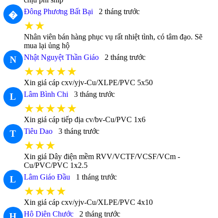
Đông Phương Bất Bại
2 tháng trước
�
★★
Nhân viên bán hàng phục vụ rất nhiệt tình, có tâm đạo. Sẽ
mua lại ủng hộ
Nhật Nguyệt Thần Giáo
2 tháng trước
N
★★★★★
Xin giá cáp cxv/yjv-Cu/XLPE/PVC 5x50
Lâm Bình Chi
3 tháng trước
L
★★★★★
Xin giá cáp tiếp địa cv/bv-Cu/PVC 1x6
Tiêu Dao
3 tháng trước
T
★★★
Xin giá Dây điện mềm RVV/VCTF/VCSF/VCm -
Cu/PVC/PVC 1x2.5
Lâm Giáo Đầu
1 tháng trước
L
★★★★
Xin giá cáp cxv/yjv-Cu/XLPE/PVC 4x10
Hô Diên Chước
2 tháng trước
H