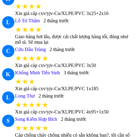
★★★★
Xin giá cáp cxv/yjv-Cu/XLPE/PVC 3x25+2x16
Lỗ Trí Thâm
2 tháng trước
L
★★★★
Giao hàng hơi lâu, được cái chất lượng hàng tốt, đúng như
mô tả. Sẽ mua lại
Cửu Đầu Trùng
2 tháng trước
C
★★★★★
Xin giá cáp cxv/yjv-Cu/XLPE/PVC 3x50
Khổng Minh Tiên Sinh
3 tháng trước
K
★★★
Xin giá cáp cxv/yjv-Cu/XLPE/PVC 1x185
Long Thư
2 tháng trước
L
★★★★★
Xin giá cáp cxv/yjv-Cu/XLPE/PVC 4x95+1x50
Song Kiếm Hợp Bích
2 tháng trước
S
★★★★★
Cáp chống cháy chống nhiễu có sẵn không bạn?, tôi cần số