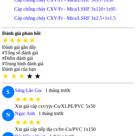
Cáp chống cháy CXV/Fr - Mica/LSHF 3x120+1x95
Cáp chống cháy CXV/Fr - Mica/LSHF 3x2.5+1x1.5
Đánh giá phản hồi
★★★★★
Đánh giá gần đây
#Tổng số đánh giá
#Điểm đánh giá
#Trung bình đánh giá
Đánh giá của bạn
★
★
★
★
★
Sáng Lão Gia
1 tháng trước
S
★★★★
Xin giá cáp cxv/yjv-Cu/XLPE/PVC 5x50
Ngọc Anh
1 tháng trước
N
★★★★
Xin giá cáp tiếp địa cv/bv-Cu/PVC 1x150