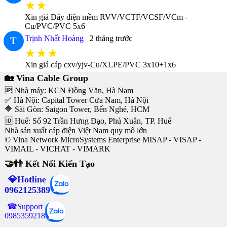
★★
Xin giá Dây điện mềm RVV/VCTF/VCSF/VCm -
Cu/PVC/PVC 5x6
Trịnh Nhất Hoàng
2 tháng trước
T
★★★
Xin giá cáp cxv/yjv-Cu/XLPE/PVC 3x10+1x6
🏡 Vina Cable Group
🆙 Nhà máy: KCN Đồng Văn, Hà Nam
✅ Hà Nội: Capital Tower Cửa Nam, Hà Nội
🔷 Sài Gòn: Saigon Tower, Bến Nghé, HCM
🆔 Huế: Số 92 Trần Hưng Đạo, Phú Xuân, TP. Huế
Nhà sản xuất cáp điện Việt Nam quy mô lớn
© Vina Network MicroSystems Enterprise MISAP - VISAP -
VIMAIL - VICHAT - VIMARK
🤝👬 Kết Nối Kiến Tạo
💎Hotline
0962125389
☎Support
0985359218