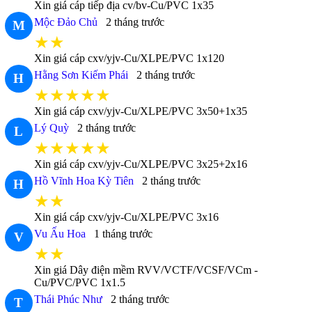
Xin giá cáp tiếp địa cv/bv-Cu/PVC 1x35
Mộc Đảo Chủ
2 tháng trước
M
★★
Xin giá cáp cxv/yjv-Cu/XLPE/PVC 1x120
Hằng Sơn Kiếm Phái
2 tháng trước
H
★★★★★
Xin giá cáp cxv/yjv-Cu/XLPE/PVC 3x50+1x35
Lý Quỳ
2 tháng trước
L
★★★★★
Xin giá cáp cxv/yjv-Cu/XLPE/PVC 3x25+2x16
Hồ Vĩnh Hoa Kỳ Tiên
2 tháng trước
H
★★
Xin giá cáp cxv/yjv-Cu/XLPE/PVC 3x16
Vu Ấu Hoa
1 tháng trước
V
★★
Xin giá Dây điện mềm RVV/VCTF/VCSF/VCm -
Cu/PVC/PVC 1x1.5
Thái Phúc Như
2 tháng trước
T