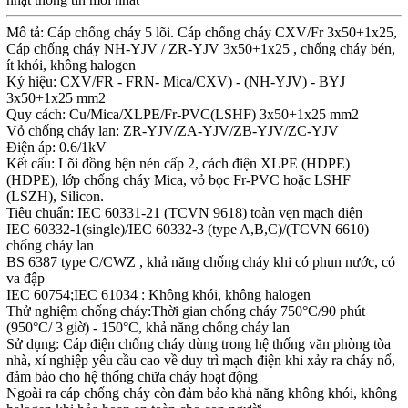
Mô tả: Cáp chống cháy 5 lõi. Cáp chống cháy CXV/Fr 3x50+1x25,
Cáp chống cháy NH-YJV / ZR-YJV 3x50+1x25 , chống cháy bén,
ít khói, không halogen
Ký hiệu: CXV/FR - FRN- Mica/CXV) - (NH-YJV) - BYJ
3x50+1x25 mm2
Quy cách: Cu/Mica/XLPE/Fr-PVC(LSHF) 3x50+1x25 mm2
Vỏ chống cháy lan: ZR-YJV/ZA-YJV/ZB-YJV/ZC-YJV
Điện áp: 0.6/1kV
Kết cấu: Lõi đồng bện nén cấp 2, cách điện XLPE (HDPE)
(HDPE), lớp chống cháy Mica, vỏ bọc Fr-PVC hoặc LSHF
(LSZH), Silicon.
Tiêu chuẩn: IEC 60331-21 (TCVN 9618) toàn vẹn mạch điện
IEC 60332-1(single)/IEC 60332-3 (type A,B,C)/(TCVN 6610)
chống cháy lan
BS 6387 type C/CWZ , khả năng chống cháy khi có phun nước, có
va đập
IEC 60754;IEC 61034 : Không khói, không halogen
Thử nghiệm chống cháy:Thời gian chống cháy 750°C/90 phút
(950°C/ 3 giờ) - 150°C, khả năng chống cháy lan
Sử dụng: Cáp điện chống cháy dùng trong hệ thống văn phòng tòa
nhà, xí nghiệp yêu cầu cao về duy trì mạch điện khi xảy ra cháy nổ,
đảm bảo cho hệ thống chữa cháy hoạt động
Ngoài ra cáp chống cháy còn đảm bảo khả năng không khói, không