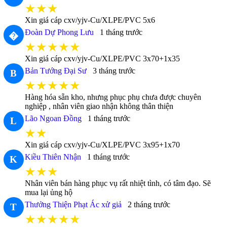
★★★
Xin giá cáp cxv/yjv-Cu/XLPE/PVC 5x6
Đoàn Dự Phong Lưu
1 tháng trước
�
★★★★★
Xin giá cáp cxv/yjv-Cu/XLPE/PVC 3x70+1x35
Bản Tướng Đại Sư
3 tháng trước
B
★★★★★
Hàng hóa sẵn kho, nhưng phục phụ chưa được chuyên
nghiệp , nhân viên giao nhận không thân thiện
Lão Ngoan Đồng
1 tháng trước
L
★★
Xin giá cáp cxv/yjv-Cu/XLPE/PVC 3x95+1x70
Kiều Thiên Nhận
1 tháng trước
K
★★★
Nhân viên bán hàng phục vụ rất nhiệt tình, có tâm đạo. Sẽ
mua lại ủng hộ
Thưởng Thiện Phạt Ác xử giả
2 tháng trước
T
★★★★★