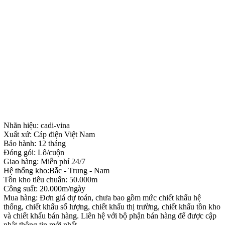
Nhãn hiệu: cadi-vina
Xuất xứ: Cáp điện Việt Nam
Bảo hành: 12 tháng
Đóng gói: Lô/cuộn
Giao hàng: Miễn phí 24/7
Hệ thống kho:Bắc - Trung - Nam
Tồn kho tiêu chuẩn: 50.000m
Công suất: 20.000m/ngày
Mua hàng: Đơn giá dự toán, chưa bao gồm mức chiết khấu hệ
thống, chiết khấu số lượng, chiết khấu thị trường, chiết khấu tồn kho
và chiết khấu bán hàng. Liên hệ với bộ phận bán hàng để được cập
nhật thông tin mới nhất