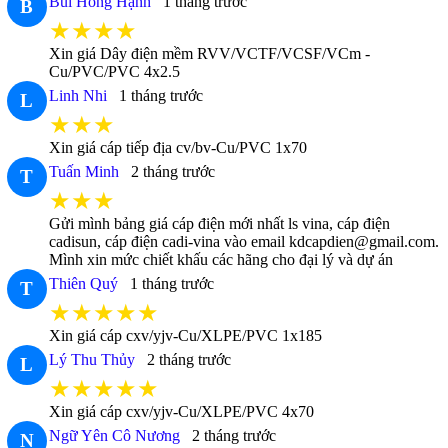
Bùi Hồng Hạnh
1 tháng trước
B
★★★★
Xin giá Dây điện mềm RVV/VCTF/VCSF/VCm -
Cu/PVC/PVC 4x2.5
Linh Nhi
1 tháng trước
L
★★★
Xin giá cáp tiếp địa cv/bv-Cu/PVC 1x70
Tuấn Minh
2 tháng trước
T
★★★
Gửi mình bảng giá cáp điện mới nhất ls vina, cáp điện
cadisun, cáp điện cadi-vina vào email kdcapdien@gmail.com.
Mình xin mức chiết khấu các hãng cho đại lý và dự án
Thiên Quý
1 tháng trước
T
★★★★★
Xin giá cáp cxv/yjv-Cu/XLPE/PVC 1x185
Lý Thu Thủy
2 tháng trước
L
★★★★★
Xin giá cáp cxv/yjv-Cu/XLPE/PVC 4x70
Ngữ Yên Cô Nương
2 tháng trước
N