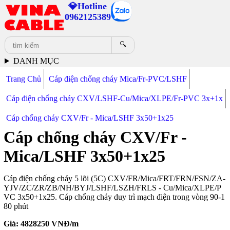
💎Hotline
0962125389
🔍
DANH MỤC
Trang Chủ
Cáp điện chống cháy Mica/Fr-PVC/LSHF
Cáp điện chống cháy CXV/LSHF-Cu/Mica/XLPE/Fr-PVC 3x+1x
Cáp chống cháy CXV/Fr - Mica/LSHF 3x50+1x25
Cáp chống cháy CXV/Fr -
Mica/LSHF 3x50+1x25
Cáp điện chống cháy 5 lõi (5C) CXV/FR/Mica/FRT/FRN/FSN/ZA-
YJV/ZC/ZR/ZB/NH/BYJ/LSHF/LSZH/FRLS - Cu/Mica/XLPE/P
VC 3x50+1x25. Cáp chống cháy duy trì mạch điện trong vòng 90-1
80 phút
Giá:
4828250
VNĐ/m