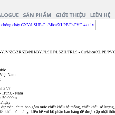
ALOGUE
SẢN PHẨM
GIỚI THIỆU
LIÊN HỆ
n chống cháy CXV/LSHF-Cu/Mica/XLPE/Fr-PVC 4x+1x
/ZA-YJV/ZC/ZR/ZB/NH/BYJ/LSHF/LSZH/FRLS - Cu/Mica/XLPE/PVC
able
 Việt Nam
g
hí 24/7
- Trung - Nam
n: 50.000m
m/ngày
dự toán, chưa bao gồm mức chiết khấu hệ thống, chiết khấu số lượng, c
iết khấu bán hàng. Liên hệ với bộ phận bán hàng để được cập nhật thôn