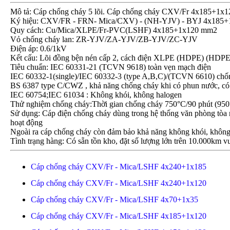
Mô tả: Cáp chống cháy 5 lõi. Cáp chống cháy CXV/Fr 4x185+1x1
Ký hiệu: CXV/FR - FRN- Mica/CXV) - (NH-YJV) - BYJ 4x185
Quy cách: Cu/Mica/XLPE/Fr-PVC(LSHF) 4x185+1x120 mm2
Vỏ chống cháy lan: ZR-YJV/ZA-YJV/ZB-YJV/ZC-YJV
Điện áp: 0.6/1kV
Kết cấu: Lõi đồng bện nén cấp 2, cách điện XLPE (HDPE) (HDPE
Tiêu chuẩn: IEC 60331-21 (TCVN 9618) toàn vẹn mạch điện
IEC 60332-1(single)/IEC 60332-3 (type A,B,C)/(TCVN 6610) chố
BS 6387 type C/CWZ , khả năng chống cháy khi có phun nước, có
IEC 60754;IEC 61034 : Không khói, không halogen
Thử nghiệm chống cháy:Thời gian chống cháy 750°C/90 phút (950°
Sử dụng: Cáp điện chống cháy dùng trong hệ thống văn phòng tòa n
hoạt động
Ngoài ra cáp chống cháy còn đảm bảo khả năng không khói, không
Tình trạng hàng: Có sẵn tồn kho, đặt số lượng lớn trên 10.000km vu
Cáp chống cháy CXV/Fr - Mica/LSHF 4x240+1x185
Cáp chống cháy CXV/Fr - Mica/LSHF 4x240+1x120
Cáp chống cháy CXV/Fr - Mica/LSHF 4x70+1x35
Cáp chống cháy CXV/Fr - Mica/LSHF 4x185+1x120