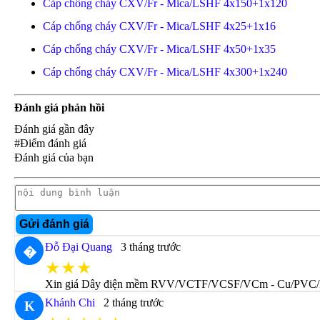
Cáp chống cháy CXV/Fr - Mica/LSHF 4x150+1x120
Cáp chống cháy CXV/Fr - Mica/LSHF 4x25+1x16
Cáp chống cháy CXV/Fr - Mica/LSHF 4x50+1x35
Cáp chống cháy CXV/Fr - Mica/LSHF 4x300+1x240
Đánh giá phản hồi
Đánh giá gần đây
#Điểm đánh giá
Đánh giá của bạn
Gửi đánh giá
Đỗ Đại Quang
3 tháng trước
�
★★★
Xin giá Dây điện mềm RVV/VCTF/VCSF/VCm - Cu/PVC
Khánh Chi
2 tháng trước
K