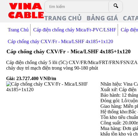
🔍
TRANG CHỦ
BẢNG GIÁ
CAT
Trang Chủ
Cáp điện chống cháy Mica/Fr-PVC/LSHF
Cáp điệ
Cáp chống cháy CXV/Fr - Mica/LSHF 4x185+1x120
Cáp chống cháy CXV/Fr - Mica/LSHF 4x185+1x120
Cáp điện chống cháy 5 lõi (5C) CXV/FR/Mica/FRT/FRN/FSN
cháy duy trì mạch điện trong vòng 90-180 phút
Giá:
23.727.400
VNĐ/m
Nhãn hiệu: Vina C
Xuất xứ: Cáp điện
Bảo hành: 12 thán
Đóng gói: Lô/cuộn
Giao hàng: Miễn p
Hệ thống kho:Bắc 
Tồn kho tiêu chuẩ
Công suất: 20.000
Mua hàng: Đơn giá 
khấu tồn kho và ch