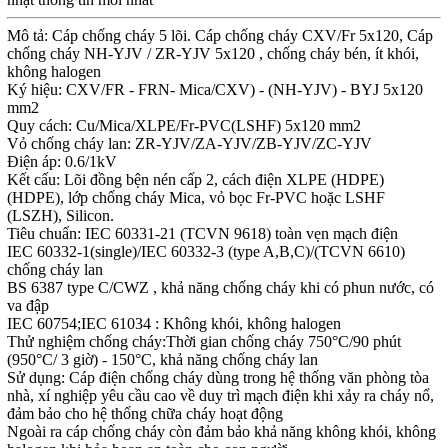
Mô tả: Cáp chống cháy 5 lõi. Cáp chống cháy CXV/Fr 5x120, Cáp
chống cháy NH-YJV / ZR-YJV 5x120 , chống cháy bén, ít khói,
không halogen
Ký hiệu: CXV/FR - FRN- Mica/CXV) - (NH-YJV) - BYJ 5x120
mm2
Quy cách: Cu/Mica/XLPE/Fr-PVC(LSHF) 5x120 mm2
Vỏ chống cháy lan: ZR-YJV/ZA-YJV/ZB-YJV/ZC-YJV
Điện áp: 0.6/1kV
Kết cấu: Lõi đồng bện nén cấp 2, cách điện XLPE (HDPE)
(HDPE), lớp chống cháy Mica, vỏ bọc Fr-PVC hoặc LSHF
(LSZH), Silicon.
Tiêu chuẩn: IEC 60331-21 (TCVN 9618) toàn vẹn mạch điện
IEC 60332-1(single)/IEC 60332-3 (type A,B,C)/(TCVN 6610)
chống cháy lan
BS 6387 type C/CWZ , khả năng chống cháy khi có phun nước, có
va đập
IEC 60754;IEC 61034 : Không khói, không halogen
Thử nghiệm chống cháy:Thời gian chống cháy 750°C/90 phút
(950°C/ 3 giờ) - 150°C, khả năng chống cháy lan
Sử dụng: Cáp điện chống cháy dùng trong hệ thống văn phòng tòa
nhà, xí nghiệp yêu cầu cao về duy trì mạch điện khi xảy ra cháy nổ,
đảm bảo cho hệ thống chữa cháy hoạt động
Ngoài ra cáp chống cháy còn đảm bảo khả năng không khói, không