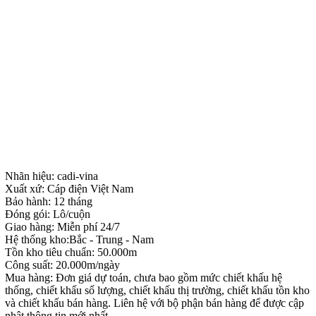
Nhãn hiệu: cadi-vina
Xuất xứ: Cáp điện Việt Nam
Bảo hành: 12 tháng
Đóng gói: Lô/cuộn
Giao hàng: Miễn phí 24/7
Hệ thống kho:Bắc - Trung - Nam
Tồn kho tiêu chuẩn: 50.000m
Công suất: 20.000m/ngày
Mua hàng: Đơn giá dự toán, chưa bao gồm mức chiết khấu hệ
thống, chiết khấu số lượng, chiết khấu thị trường, chiết khấu tồn kho
và chiết khấu bán hàng. Liên hệ với bộ phận bán hàng để được cập
nhật thông tin mới nhất