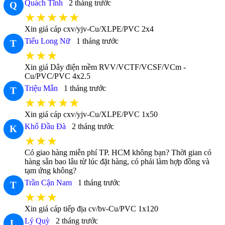
Quách Tĩnh
2 tháng trước
Q
★★★★★
Xin giá cáp cxv/yjv-Cu/XLPE/PVC 2x4
Tiểu Long Nữ
1 tháng trước
T
★★★
Xin giá Dây điện mềm RVV/VCTF/VCSF/VCm -
Cu/PVC/PVC 4x2.5
Triệu Mẫn
1 tháng trước
T
★★★★★
Xin giá cáp cxv/yjv-Cu/XLPE/PVC 1x50
Khổ Đầu Đà
2 tháng trước
K
★★★
Có giao hàng miễn phí TP. HCM không bạn? Thời gian có
hàng sẵn bao lâu từ lúc đặt hàng, có phải làm hợp đồng và
tạm ứng không?
Trần Cận Nam
1 tháng trước
T
★★★
Xin giá cáp tiếp địa cv/bv-Cu/PVC 1x120
Lý Quỳ
2 tháng trước
L