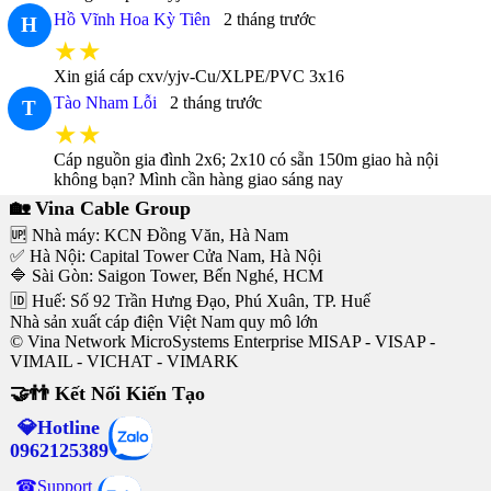
Hồ Vĩnh Hoa Kỳ Tiên
2 tháng trước
H
★★
Xin giá cáp cxv/yjv-Cu/XLPE/PVC 3x16
Tào Nham Lỗi
2 tháng trước
T
★★
Cáp nguồn gia đình 2x6; 2x10 có sẵn 150m giao hà nội
không bạn? Mình cần hàng giao sáng nay
🏡 Vina Cable Group
🆙 Nhà máy: KCN Đồng Văn, Hà Nam
✅ Hà Nội: Capital Tower Cửa Nam, Hà Nội
🔷 Sài Gòn: Saigon Tower, Bến Nghé, HCM
🆔 Huế: Số 92 Trần Hưng Đạo, Phú Xuân, TP. Huế
Nhà sản xuất cáp điện Việt Nam quy mô lớn
© Vina Network MicroSystems Enterprise MISAP - VISAP -
VIMAIL - VICHAT - VIMARK
🤝👬 Kết Nối Kiến Tạo
💎Hotline
0962125389
☎Support