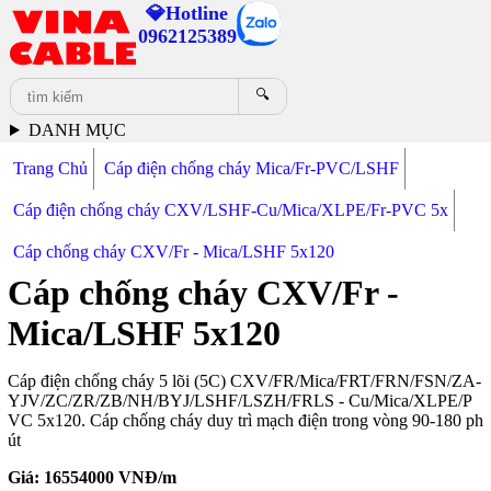
💎Hotline
0962125389
🔍
DANH MỤC
Trang Chủ
Cáp điện chống cháy Mica/Fr-PVC/LSHF
Cáp điện chống cháy CXV/LSHF-Cu/Mica/XLPE/Fr-PVC 5x
Cáp chống cháy CXV/Fr - Mica/LSHF 5x120
Cáp chống cháy CXV/Fr -
Mica/LSHF 5x120
Cáp điện chống cháy 5 lõi (5C) CXV/FR/Mica/FRT/FRN/FSN/ZA-
YJV/ZC/ZR/ZB/NH/BYJ/LSHF/LSZH/FRLS - Cu/Mica/XLPE/P
VC 5x120. Cáp chống cháy duy trì mạch điện trong vòng 90-180 ph
út
Giá:
16554000
VNĐ/m