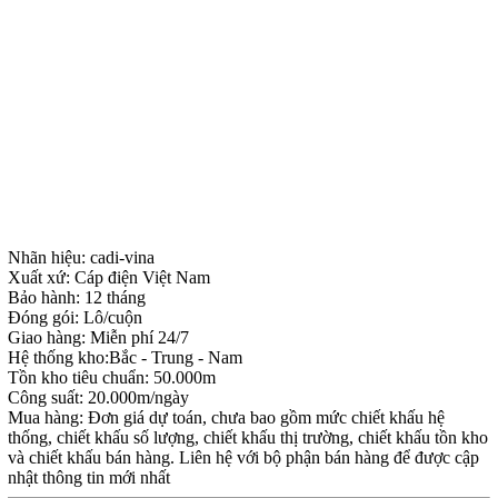
Nhãn hiệu: cadi-vina
Xuất xứ: Cáp điện Việt Nam
Bảo hành: 12 tháng
Đóng gói: Lô/cuộn
Giao hàng: Miễn phí 24/7
Hệ thống kho:Bắc - Trung - Nam
Tồn kho tiêu chuẩn: 50.000m
Công suất: 20.000m/ngày
Mua hàng: Đơn giá dự toán, chưa bao gồm mức chiết khấu hệ
thống, chiết khấu số lượng, chiết khấu thị trường, chiết khấu tồn kho
và chiết khấu bán hàng. Liên hệ với bộ phận bán hàng để được cập
nhật thông tin mới nhất