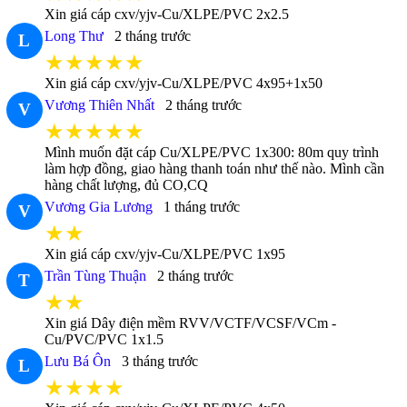
Xin giá cáp cxv/yjv-Cu/XLPE/PVC 2x2.5
Long Thư
2 tháng trước
L
★★★★★
Xin giá cáp cxv/yjv-Cu/XLPE/PVC 4x95+1x50
Vương Thiên Nhất
2 tháng trước
V
★★★★★
Mình muốn đặt cáp Cu/XLPE/PVC 1x300: 80m quy trình
làm hợp đồng, giao hàng thanh toán như thế nào. Mình cần
hàng chất lượng, đủ CO,CQ
Vương Gia Lương
1 tháng trước
V
★★
Xin giá cáp cxv/yjv-Cu/XLPE/PVC 1x95
Trần Tùng Thuận
2 tháng trước
T
★★
Xin giá Dây điện mềm RVV/VCTF/VCSF/VCm -
Cu/PVC/PVC 1x1.5
Lưu Bá Ôn
3 tháng trước
L
★★★★