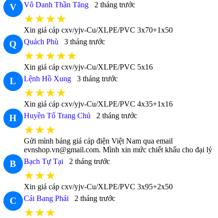
Vô Danh Thần Tăng
2 tháng trước
V
★★★★
Xin giá cáp cxv/yjv-Cu/XLPE/PVC 3x70+1x50
Quách Phù
3 tháng trước
Q
★★★★★
Xin giá cáp cxv/yjv-Cu/XLPE/PVC 5x16
Lệnh Hồ Xung
3 tháng trước
L
★★★★
Xin giá cáp cxv/yjv-Cu/XLPE/PVC 4x35+1x16
Huyền Tố Trang Chủ
2 tháng trước
H
★★★
Gửi mình bảng giá cáp điện Việt Nam qua email
evnshop.vn@gmail.com. Mình xin mức chiết khấu cho đại lý
Bạch Tự Tại
2 tháng trước
B
★★★
Xin giá cáp cxv/yjv-Cu/XLPE/PVC 3x95+2x50
Cái Bang Phái
2 tháng trước
C
★★★