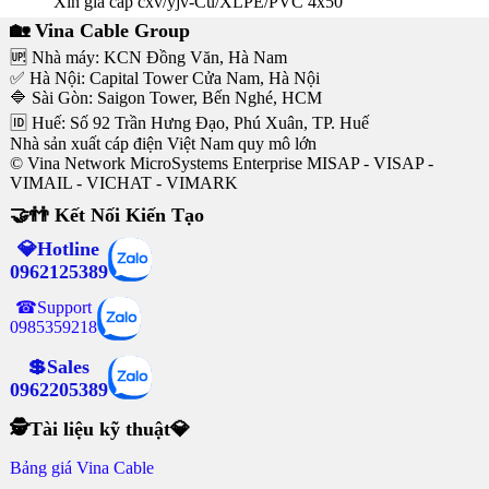
Xin giá cáp cxv/yjv-Cu/XLPE/PVC 4x50
🏡 Vina Cable Group
🆙 Nhà máy: KCN Đồng Văn, Hà Nam
✅ Hà Nội: Capital Tower Cửa Nam, Hà Nội
🔷 Sài Gòn: Saigon Tower, Bến Nghé, HCM
🆔 Huế: Số 92 Trần Hưng Đạo, Phú Xuân, TP. Huế
Nhà sản xuất cáp điện Việt Nam quy mô lớn
© Vina Network MicroSystems Enterprise MISAP - VISAP -
VIMAIL - VICHAT - VIMARK
🤝👬 Kết Nối Kiến Tạo
💎Hotline
0962125389
☎Support
0985359218
💲Sales
0962205389
🕵Tài liệu kỹ thuật💎
Bảng giá Vina Cable