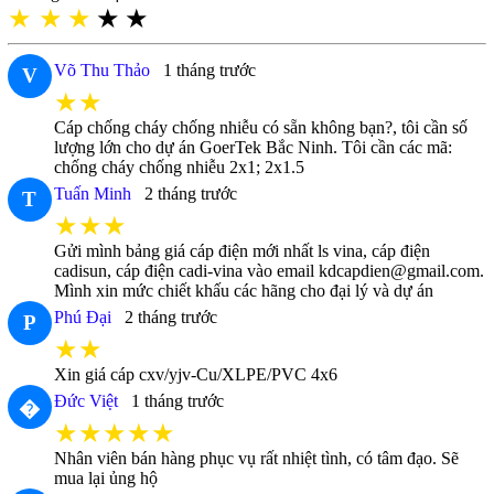
★
★
★
★
★
Võ Thu Thảo
1 tháng trước
V
★★
Cáp chống cháy chống nhiễu có sẵn không bạn?, tôi cần số
lượng lớn cho dự án GoerTek Bắc Ninh. Tôi cần các mã:
chống cháy chống nhiễu 2x1; 2x1.5
Tuấn Minh
2 tháng trước
T
★★★
Gửi mình bảng giá cáp điện mới nhất ls vina, cáp điện
cadisun, cáp điện cadi-vina vào email kdcapdien@gmail.com.
Mình xin mức chiết khấu các hãng cho đại lý và dự án
Phú Đại
2 tháng trước
P
★★
Xin giá cáp cxv/yjv-Cu/XLPE/PVC 4x6
Đức Việt
1 tháng trước
�
★★★★★
Nhân viên bán hàng phục vụ rất nhiệt tình, có tâm đạo. Sẽ
mua lại ủng hộ