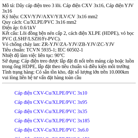
Mô tả: Dây cáp điện treo 3 lõi. Cáp điện CXV 3x16, Cáp điện YJV
3x16
Ký hiệu: CXV/YJV/AXV/YJLV/CV 3x16 mm2
Quy cách: Cu/XLPE/PVC 3x16 mm2
Điện áp: 0.6/1kV
Kết cấu: Lõi đồng bện nén cấp 2, cách điện XLPE (HDPE), vỏ bọc
PVC (LSHF/LSZH/Fr-PVC).
Vỏ chống cháy lan: ZR-YJV/ZA-YJV/ZB-YJV/ZC-YJV
Tiêu chuẩn: TCVN 5935-1; IEC 60502-1
Nhiệt độ làm việc liên tục: 90°C
Sử dụng: Cáp điện treo được lắp đặt đi nổi trên máng cáp hoặc luồn
trong ống HDPE, lắp đặt theo tiêu chuẩn và điều kiện môi trường
Tình trạng hàng: Có sẵn tồn kho, đặt số lượng lớn trên 10.000km
vui lòng liên hệ tư vấn đặt hàng toàn cầu
Cáp điện CXV-Cu/XLPE/PVC 3x10
Cáp điện CXV-Cu/XLPE/PVC 3x95
Cáp điện CXV-Cu/XLPE/PVC 3x35
Cáp điện CXV-Cu/XLPE/PVC 3x185
Cáp điện CXV-Cu/XLPE/PVC 3x6.0