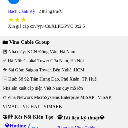
Bạch Cảnh Kỳ
2 tháng trước
★★★
Xin giá cáp cxv/yjv-Cu/XLPE/PVC 3x2.5
🏡 Vina Cable Group
🆙 Nhà máy: KCN Đồng Văn, Hà Nam
✅ Hà Nội: Capital Tower Cửa Nam, Hà Nội
🔷 Sài Gòn: Saigon Tower, Bến Nghé, HCM
🆔 Huế: Số 92 Trần Hưng Đạo, Phú Xuân, TP. Huế
Nhà sản xuất cáp điện Việt Nam quy mô lớn
© Vina Network MicroSystems Enterprise MISAP - VISAP -
VIMAIL - VICHAT - VIMARK
🤝👬 Kết Nối Kiến Tạo
🕵Tài liệu kỹ thuật💎
💎Hotline
Bảng giá Vina Cable