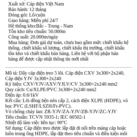
Xuất xứ: Cáp điện Việt Nam
Bảo hành: 12 tháng
Đóng gói: Lô/cuộn
Giao hàng: Miễn phí 24/7
Hệ thống kho:Bắc - Trung - Nam
Tồn kho tiêu chuẩn: 50.000m
Công suất: 20.000m/ngày
Mua hàng: Đơn giá dự toán, chưa bao gồm mức chiết khấu hệ
thống, chiết khấu số lượng, chiết khấu thị trường, chiết khấu
tồn kho và chiết khấu bán hàng. Liên hệ với bộ phận bán
hàng để được cập nhật thông tin mới nhất
Mô tả: Dây cáp điện treo 5 lõi. Cáp điện CXV 3x300+2x240,
Cáp điện YJV 3x300+2x240
Ký hiệu: CXV/YJV/AXV/YJLV/CV 3x300+2x240 mm2
Quy cách: Cu/XLPE/PVC 3x300+2x240 mm2
Điện áp: 0.6/1kV
Kết cấu: Lõi đồng bện nén cấp 2, cách điện XLPE (HDPE), vỏ
bọc PVC (LSHF/LSZH/Fr-PVC).
Vỏ chống cháy lan: ZR-YJV/ZA-YJV/ZB-YJV/ZC-YJV
Tiêu chuẩn: TCVN 5935-1; IEC 60502-1
Nhiệt độ làm việc liên tục: 90°C
Sử dụng: Cáp điện treo được lắp đặt đi nổi trên máng cáp hoặc
luồn trong ống HDPE, lắp đặt theo tiêu chuẩn và điều kiện môi