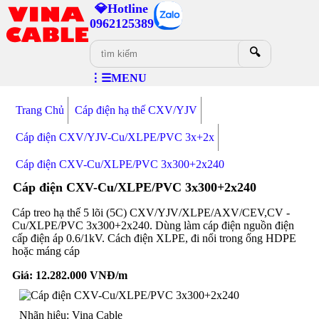
💎Hotline
0962125389
🔍
⋮☰MENU
Trang Chủ
Cáp điện hạ thế CXV/YJV
Cáp điện CXV/YJV-Cu/XLPE/PVC 3x+2x
Cáp điện CXV-Cu/XLPE/PVC 3x300+2x240
Cáp điện CXV-Cu/XLPE/PVC 3x300+2x240
Cáp treo hạ thế 5 lõi (5C) CXV/YJV/XLPE/AXV/CEV,CV -
Cu/XLPE/PVC 3x300+2x240. Dùng làm cáp điện nguồn điện
cấp điện áp 0.6/1kV. Cách điện XLPE, đi nổi trong ống HDPE
hoặc máng cáp
Giá:
12.282.000
VNĐ/m
Nhãn hiệu: Vina Cable