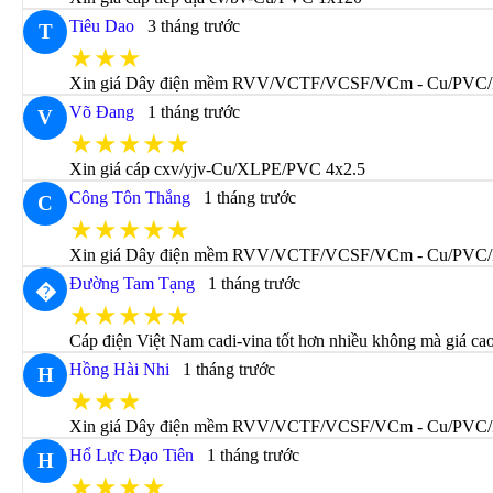
Tiêu Dao
3 tháng trước
T
★★★
Xin giá Dây điện mềm RVV/VCTF/VCSF/VCm - Cu/PVC/
Võ Đang
1 tháng trước
V
★★★★★
Xin giá cáp cxv/yjv-Cu/XLPE/PVC 4x2.5
Công Tôn Thắng
1 tháng trước
C
★★★★★
Xin giá Dây điện mềm RVV/VCTF/VCSF/VCm - Cu/PVC
Đường Tam Tạng
1 tháng trước
�
★★★★★
Cáp điện Việt Nam cadi-vina tốt hơn nhiều không mà giá ca
Hồng Hài Nhi
1 tháng trước
H
★★★
Xin giá Dây điện mềm RVV/VCTF/VCSF/VCm - Cu/PVC
Hổ Lực Đạo Tiên
1 tháng trước
H
★★★★