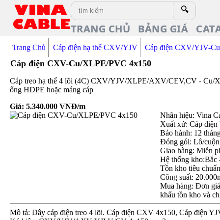
🔍
TRANG CHỦ
BẢNG GIÁ
CAT
Trang Chủ
Cáp điện hạ thế CXV/YJV
Cáp điện CXV/YJV-C
Cáp điện CXV-Cu/XLPE/PVC 4x150
Cáp treo hạ thế 4 lõi (4C) CXV/YJV/XLPE/AXV/CEV,CV - Cu/XLPE
ống HDPE hoặc máng cáp
Giá:
5.340.000
VNĐ/m
Nhãn hiệu: Vina C
Xuất xứ: Cáp điện
Bảo hành: 12 thán
Đóng gói: Lô/cuộn
Giao hàng: Miễn p
Hệ thống kho:Bắc 
Tồn kho tiêu chuẩ
Công suất: 20.000
Mua hàng: Đơn giá 
khấu tồn kho và ch
Mô tả: Dây cáp điện treo 4 lõi. Cáp điện CXV 4x150, Cáp điện Y