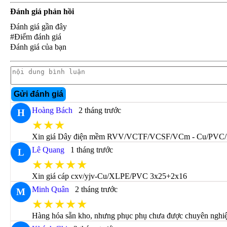
Đánh giá phản hồi
Đánh giá gần đây
#Điểm đánh giá
Đánh giá của bạn
Gửi đánh giá
Hoàng Bách
2 tháng trước
H
★★★
Xin giá Dây điện mềm RVV/VCTF/VCSF/VCm - Cu/PVC/
Lê Quang
1 tháng trước
L
★★★★★
Xin giá cáp cxv/yjv-Cu/XLPE/PVC 3x25+2x16
Minh Quân
2 tháng trước
M
★★★★★
Hàng hóa sẵn kho, nhưng phục phụ chưa được chuyên nghiệp