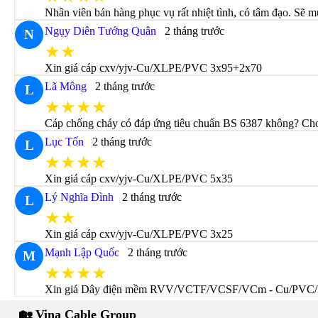
Nhân viên bán hàng phục vụ rất nhiệt tình, có tâm đạo. Sẽ m
Ngụy Diên Tướng Quân
2 tháng trước
N
★★
Xin giá cáp cxv/yjv-Cu/XLPE/PVC 3x95+2x70
Lã Mông
2 tháng trước
L
★★★★
Cáp chống cháy có đáp ứng tiêu chuẩn BS 6387 không? Cho t
Lục Tốn
2 tháng trước
L
★★★★
Xin giá cáp cxv/yjv-Cu/XLPE/PVC 5x35
Lý Nghĩa Đình
2 tháng trước
L
★★
Xin giá cáp cxv/yjv-Cu/XLPE/PVC 3x25
Mạnh Lập Quốc
2 tháng trước
M
★★★★
Xin giá Dây điện mềm RVV/VCTF/VCSF/VCm - Cu/PVC
🏡 Vina Cable Group