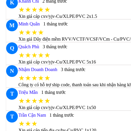
Khánh Chi
2 tháng trước
K
★★★★★
Xin giá cáp cxv/yjv-Cu/XLPE/PVC 2x1.5
Minh Quân
1 tháng trước
M
★★★★
Xin giá Dây điện mềm RVV/VCTF/VCSF/VCm - Cu/PVC
Quách Phù
3 tháng trước
Q
★★★★★
Xin giá cáp cxv/yjv-Cu/XLPE/PVC 5x16
Nhậm Doanh Doanh
3 tháng trước
N
★★★★★
Công ty có hỗ trợ ship code, thanh toán sau khi nhận hàng 
Triệu Mẫn
1 tháng trước
T
★★★★★
Xin giá cáp cxv/yjv-Cu/XLPE/PVC 1x50
Trần Cận Nam
1 tháng trước
T
★★★
Xin giá cáp tiếp địa cv/bv-Cu/PVC 1x120