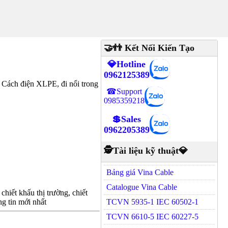
🤝👬 Kết Nối Kiến Tạo
💎Hotline
0962125389
Cách điện XLPE, đi nổi trong
☎Support
0985359218
💲Sales
0962205389
🕵Tài liệu kỹ thuật💎
Bảng giá Vina Cable
Catalogue Vina Cable
hiết khấu thị trường, chiết
g tin mới nhất
TCVN 5935-1 IEC 60502-1
TCVN 6610-5 IEC 60227-5