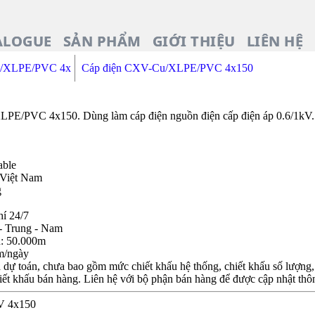
ALOGUE
SẢN PHẨM
GIỚI THIỆU
LIÊN HỆ
u/XLPE/PVC 4x
Cáp điện CXV-Cu/XLPE/PVC 4x150
/PVC 4x150. Dùng làm cáp điện nguồn điện cấp điện áp 0.6/1kV. 
able
 Việt Nam
g
hí 24/7
- Trung - Nam
n: 50.000m
m/ngày
dự toán, chưa bao gồm mức chiết khấu hệ thống, chiết khấu số lượng, c
iết khấu bán hàng. Liên hệ với bộ phận bán hàng để được cập nhật thôn
JV 4x150