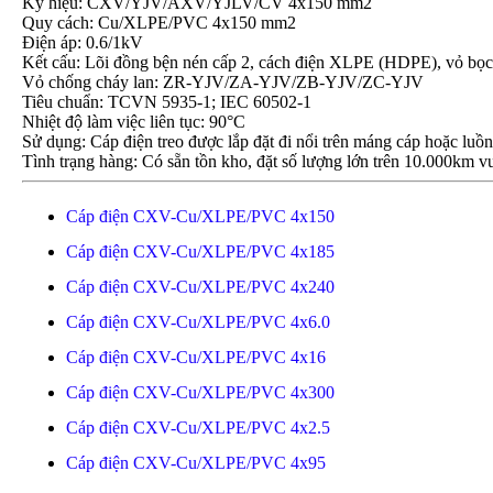
Ký hiệu: CXV/YJV/AXV/YJLV/CV 4x150 mm2
Quy cách: Cu/XLPE/PVC 4x150 mm2
Điện áp: 0.6/1kV
Kết cấu: Lõi đồng bện nén cấp 2, cách điện XLPE (HDPE), vỏ 
Vỏ chống cháy lan: ZR-YJV/ZA-YJV/ZB-YJV/ZC-YJV
Tiêu chuẩn: TCVN 5935-1; IEC 60502-1
Nhiệt độ làm việc liên tục: 90°C
Sử dụng: Cáp điện treo được lắp đặt đi nổi trên máng cáp hoặc luồ
Tình trạng hàng: Có sẵn tồn kho, đặt số lượng lớn trên 10.000km vu
Cáp điện CXV-Cu/XLPE/PVC 4x150
Cáp điện CXV-Cu/XLPE/PVC 4x185
Cáp điện CXV-Cu/XLPE/PVC 4x240
Cáp điện CXV-Cu/XLPE/PVC 4x6.0
Cáp điện CXV-Cu/XLPE/PVC 4x16
Cáp điện CXV-Cu/XLPE/PVC 4x300
Cáp điện CXV-Cu/XLPE/PVC 4x2.5
Cáp điện CXV-Cu/XLPE/PVC 4x95