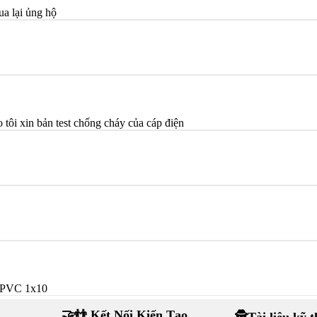
ua lại ủng hộ
ôi xin bản test chống cháy của cáp điện
/PVC 1x10
🤝👬 Kết Nối Kiến Tạo