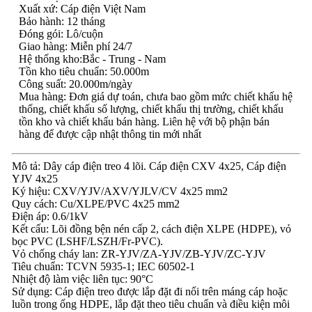
Xuất xứ: Cáp điện Việt Nam
Bảo hành: 12 tháng
Đóng gói: Lô/cuộn
Giao hàng: Miễn phí 24/7
Hệ thống kho:Bắc - Trung - Nam
Tồn kho tiêu chuẩn: 50.000m
Công suất: 20.000m/ngày
Mua hàng: Đơn giá dự toán, chưa bao gồm mức chiết khấu hệ
thống, chiết khấu số lượng, chiết khấu thị trường, chiết khấu
tồn kho và chiết khấu bán hàng. Liên hệ với bộ phận bán
hàng để được cập nhật thông tin mới nhất
Mô tả: Dây cáp điện treo 4 lõi. Cáp điện CXV 4x25, Cáp điện
YJV 4x25
Ký hiệu: CXV/YJV/AXV/YJLV/CV 4x25 mm2
Quy cách: Cu/XLPE/PVC 4x25 mm2
Điện áp: 0.6/1kV
Kết cấu: Lõi đồng bện nén cấp 2, cách điện XLPE (HDPE), vỏ
bọc PVC (LSHF/LSZH/Fr-PVC).
Vỏ chống cháy lan: ZR-YJV/ZA-YJV/ZB-YJV/ZC-YJV
Tiêu chuẩn: TCVN 5935-1; IEC 60502-1
Nhiệt độ làm việc liên tục: 90°C
Sử dụng: Cáp điện treo được lắp đặt đi nổi trên máng cáp hoặc
luồn trong ống HDPE, lắp đặt theo tiêu chuẩn và điều kiện môi