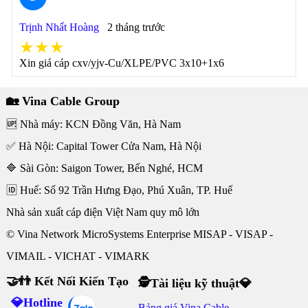
Trịnh Nhất Hoàng
2 tháng trước
★★★
Xin giá cáp cxv/yjv-Cu/XLPE/PVC 3x10+1x6
🏡 Vina Cable Group
🆙 Nhà máy: KCN Đồng Văn, Hà Nam
✅ Hà Nội: Capital Tower Cửa Nam, Hà Nội
🔷 Sài Gòn: Saigon Tower, Bến Nghé, HCM
🆔 Huế: Số 92 Trần Hưng Đạo, Phú Xuân, TP. Huế
Nhà sản xuất cáp điện Việt Nam quy mô lớn
© Vina Network MicroSystems Enterprise MISAP - VISAP -
VIMAIL - VICHAT - VIMARK
🤝👬 Kết Nối Kiến Tạo
🕵Tài liệu kỹ thuật💎
💎Hotline
Bảng giá Vina Cable