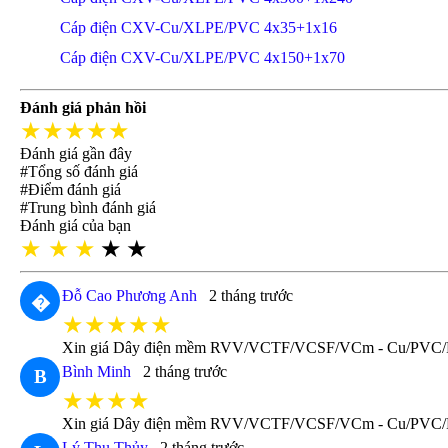
Cáp điện CXV-Cu/XLPE/PVC 4x35+1x16
Cáp điện CXV-Cu/XLPE/PVC 4x150+1x70
Đánh giá phản hồi
★★★★★
Đánh giá gần đây
#Tổng số đánh giá
#Điểm đánh giá
#Trung bình đánh giá
Đánh giá của bạn
★
★
★
★
★
Đỗ Cao Phương Anh
2 tháng trước
�
★★★★★
Xin giá Dây điện mềm RVV/VCTF/VCSF/VCm - Cu/PVC
Bình Minh
2 tháng trước
B
★★★★
Xin giá Dây điện mềm RVV/VCTF/VCSF/VCm - Cu/PVC/
Lý Thu Thủy
2 tháng trước