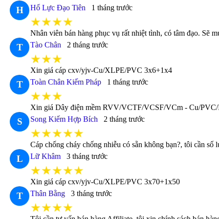
Hổ Lực Đạo Tiên
1 tháng trước
H
★★★★
Nhân viên bán hàng phục vụ rất nhiệt tình, có tâm đạo. Sẽ m
Tào Chân
2 tháng trước
T
★★★
Xin giá cáp cxv/yjv-Cu/XLPE/PVC 3x6+1x4
Toàn Chân Kiếm Pháp
1 tháng trước
T
★★★
Xin giá Dây điện mềm RVV/VCTF/VCSF/VCm - Cu/PVC
Song Kiếm Hợp Bích
2 tháng trước
S
★★★★★
Cáp chống cháy chống nhiễu có sẵn không bạn?, tôi cần số 
Lữ Khâm
3 tháng trước
L
★★★★★
Xin giá cáp cxv/yjv-Cu/XLPE/PVC 3x70+1x50
Thân Bằng
3 tháng trước
T
★★★★
Tôi cần tư vấn bán hàng Affiliate, tôi xin chính sách bán hàng