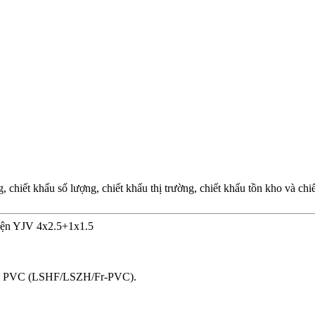
chiết khấu số lượng, chiết khấu thị trường, chiết khấu tồn kho và ch
điện YJV 4x2.5+1x1.5
bọc PVC (LSHF/LSZH/Fr-PVC).