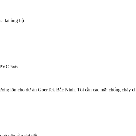
ua lại ủng hộ
/PVC 5x6
lượng lớn cho dự án GoerTek Bắc Ninh. Tôi cần các mã: chống cháy c
 và yêu cầu chi tiết