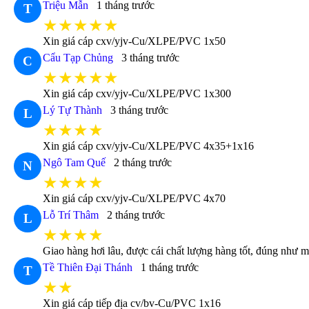
Triệu Mẫn
1 tháng trước
T
★★★★★
Xin giá cáp cxv/yjv-Cu/XLPE/PVC 1x50
Cẩu Tạp Chủng
3 tháng trước
C
★★★★★
Xin giá cáp cxv/yjv-Cu/XLPE/PVC 1x300
Lý Tự Thành
3 tháng trước
L
★★★★
Xin giá cáp cxv/yjv-Cu/XLPE/PVC 4x35+1x16
Ngô Tam Quế
2 tháng trước
N
★★★★
Xin giá cáp cxv/yjv-Cu/XLPE/PVC 4x70
Lỗ Trí Thâm
2 tháng trước
L
★★★★
Giao hàng hơi lâu, được cái chất lượng hàng tốt, đúng như m
Tề Thiên Đại Thánh
1 tháng trước
T
★★
Xin giá cáp tiếp địa cv/bv-Cu/PVC 1x16