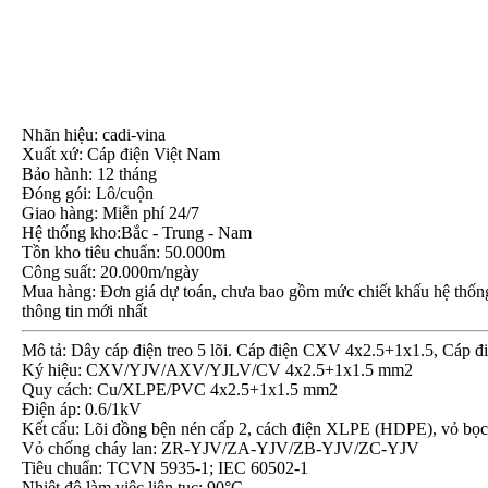
Nhãn hiệu: cadi-vina
Xuất xứ: Cáp điện Việt Nam
Bảo hành: 12 tháng
Đóng gói: Lô/cuộn
Giao hàng: Miễn phí 24/7
Hệ thống kho:Bắc - Trung - Nam
Tồn kho tiêu chuẩn: 50.000m
Công suất: 20.000m/ngày
Mua hàng: Đơn giá dự toán, chưa bao gồm mức chiết khấu hệ thống, 
thông tin mới nhất
Mô tả: Dây cáp điện treo 5 lõi. Cáp điện CXV 4x2.5+1x1.5, Cáp 
Ký hiệu: CXV/YJV/AXV/YJLV/CV 4x2.5+1x1.5 mm2
Quy cách: Cu/XLPE/PVC 4x2.5+1x1.5 mm2
Điện áp: 0.6/1kV
Kết cấu: Lõi đồng bện nén cấp 2, cách điện XLPE (HDPE), vỏ 
Vỏ chống cháy lan: ZR-YJV/ZA-YJV/ZB-YJV/ZC-YJV
Tiêu chuẩn: TCVN 5935-1; IEC 60502-1
Nhiệt độ làm việc liên tục: 90°C