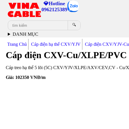
💎Hotline
0962125389
🔍
DANH MỤC
Trang Chủ
Cáp điện hạ thế CXV/YJV
Cáp điện CXV/YJV-C
Cáp điện CXV-Cu/XLPE/PVC 4
Cáp treo hạ thế 5 lõi (5C) CXV/YJV/XLPE/AXV/CEV,CV - Cu/XLP
Giá:
102350
VNĐ/m