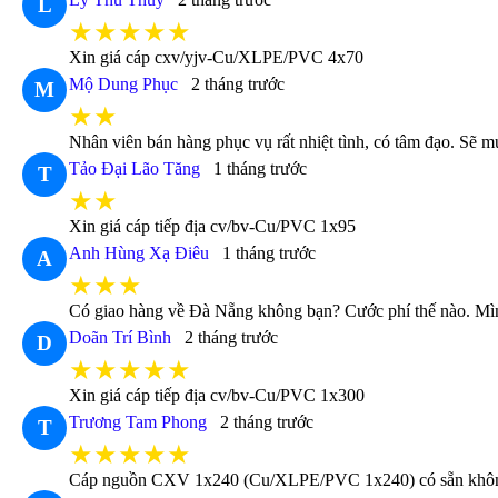
L
★★★★★
Xin giá cáp cxv/yjv-Cu/XLPE/PVC 4x70
Mộ Dung Phục
2 tháng trước
M
★★
Nhân viên bán hàng phục vụ rất nhiệt tình, có tâm đạo. Sẽ m
Tảo Đại Lão Tăng
1 tháng trước
T
★★
Xin giá cáp tiếp địa cv/bv-Cu/PVC 1x95
Anh Hùng Xạ Điêu
1 tháng trước
A
★★★
Có giao hàng về Đà Nẵng không bạn? Cước phí thế nào. Mìn
Doãn Trí Bình
2 tháng trước
D
★★★★★
Xin giá cáp tiếp địa cv/bv-Cu/PVC 1x300
Trương Tam Phong
2 tháng trước
T
★★★★★
Cáp nguồn CXV 1x240 (Cu/XLPE/PVC 1x240) có sẵn không 