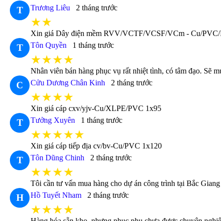
Trương Liêu
2 tháng trước
T
★★
Xin giá Dây điện mềm RVV/VCTF/VCSF/VCm - Cu/PVC/
Tôn Quyền
1 tháng trước
T
★★★★
Nhân viên bán hàng phục vụ rất nhiệt tình, có tâm đạo. Sẽ m
Cửu Dương Chân Kinh
2 tháng trước
C
★★★★
Xin giá cáp cxv/yjv-Cu/XLPE/PVC 1x95
Tưởng Xuyên
1 tháng trước
T
★★★★★
Xin giá cáp tiếp địa cv/bv-Cu/PVC 1x120
Tôn Dũng Chinh
2 tháng trước
T
★★★★
Tôi cần tư vấn mua hàng cho dự án công trình tại Bắc Giang
Hồ Tuyết Nham
2 tháng trước
H
★★★★
Hàng hóa sẵn kho, nhưng phục phụ chưa được chuyên nghiệp