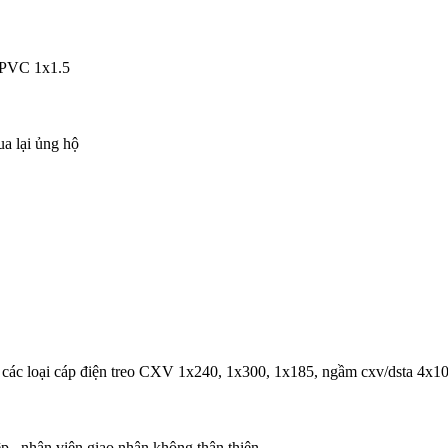
PVC 1x1.5
ua lại ủng hộ
 các loại cáp điện treo CXV 1x240, 1x300, 1x185, ngầm cxv/dsta 4x10,
 , nhân viên giao nhận không thân thiện