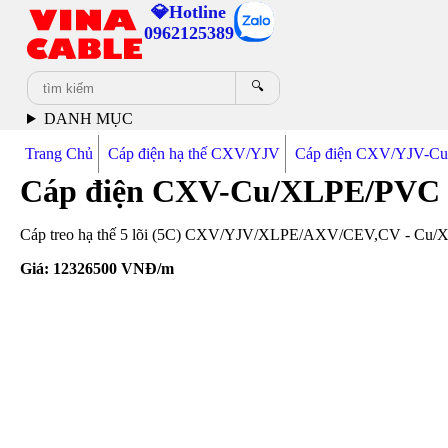
💎Hotline
0962125389
🔍
DANH MỤC
Trang Chủ
Cáp điện hạ thế CXV/YJV
Cáp điện CXV/YJV-C
Cáp điện CXV-Cu/XLPE/PVC 
Cáp treo hạ thế 5 lõi (5C) CXV/YJV/XLPE/AXV/CEV,CV - Cu/XLP
Giá:
12326500
VNĐ/m