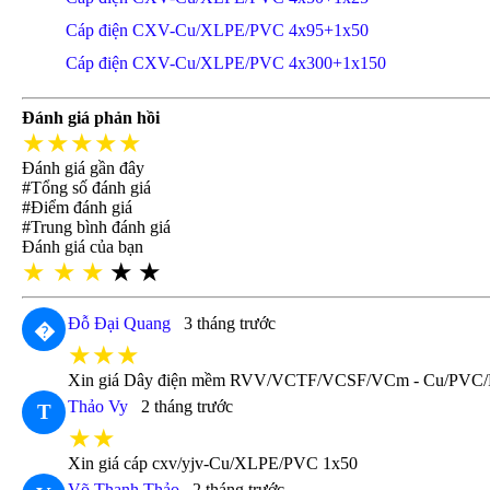
Cáp điện CXV-Cu/XLPE/PVC 4x95+1x50
Cáp điện CXV-Cu/XLPE/PVC 4x300+1x150
Đánh giá phản hồi
★★★★★
Đánh giá gần đây
#Tổng số đánh giá
#Điểm đánh giá
#Trung bình đánh giá
Đánh giá của bạn
★
★
★
★
★
Đỗ Đại Quang
3 tháng trước
�
★★★
Xin giá Dây điện mềm RVV/VCTF/VCSF/VCm - Cu/PVC
Thảo Vy
2 tháng trước
T
★★
Xin giá cáp cxv/yjv-Cu/XLPE/PVC 1x50
Võ Thanh Thảo
2 tháng trước