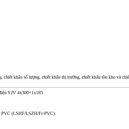
chiết khấu số lượng, chiết khấu thị trường, chiết khấu tồn kho và ch
p điện YJV 4x300+1x185
bọc PVC (LSHF/LSZH/Fr-PVC).