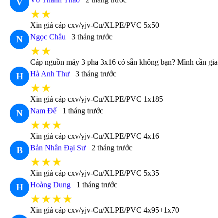
V
★★
Xin giá cáp cxv/yjv-Cu/XLPE/PVC 5x50
Ngọc Châu
3 tháng trước
N
★★
Cáp nguồn máy 3 pha 3x16 có sẵn không bạn? Mình cần gia
Hà Anh Thư
3 tháng trước
H
★★
Xin giá cáp cxv/yjv-Cu/XLPE/PVC 1x185
Nam Đế
1 tháng trước
N
★★★
Xin giá cáp cxv/yjv-Cu/XLPE/PVC 4x16
Bản Nhân Đại Sư
2 tháng trước
B
★★★
Xin giá cáp cxv/yjv-Cu/XLPE/PVC 5x35
Hoàng Dung
1 tháng trước
H
★★★★
Xin giá cáp cxv/yjv-Cu/XLPE/PVC 4x95+1x70