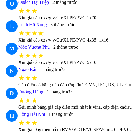
Quách Đại Hiệp
2 tháng trước
Q
★★★
Xin giá cáp cxv/yjv-Cu/XLPE/PVC 1x70
Lệnh Hồ Xung
3 tháng trước
L
★★★★
Xin giá cáp cxv/yjv-Cu/XLPE/PVC 4x35+1x16
Mộc Vương Phủ
2 tháng trước
M
★★★★
Xin giá cáp cxv/yjv-Cu/XLPE/PVC 5x16
Ngao Bái
1 tháng trước
N
★★★
Cáp điện có hãng nào đáp ứng đủ TCVN, IEC, BS, UL. Gửi c
Dương Hùng
1 tháng trước
D
★★★
Gửi mình bảng giá cáp điện mới nhất ls vina, cáp điện cadi
Hồng Hài Nhi
1 tháng trước
H
★★★
Xin giá Dây điện mềm RVV/VCTF/VCSF/VCm - Cu/PVC