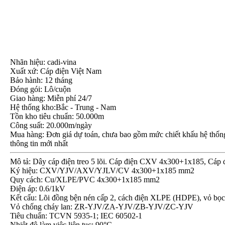
Nhãn hiệu: cadi-vina
Xuất xứ: Cáp điện Việt Nam
Bảo hành: 12 tháng
Đóng gói: Lô/cuộn
Giao hàng: Miễn phí 24/7
Hệ thống kho:Bắc - Trung - Nam
Tồn kho tiêu chuẩn: 50.000m
Công suất: 20.000m/ngày
Mua hàng: Đơn giá dự toán, chưa bao gồm mức chiết khấu hệ thống, 
thông tin mới nhất
Mô tả: Dây cáp điện treo 5 lõi. Cáp điện CXV 4x300+1x185, Cá
Ký hiệu: CXV/YJV/AXV/YJLV/CV 4x300+1x185 mm2
Quy cách: Cu/XLPE/PVC 4x300+1x185 mm2
Điện áp: 0.6/1kV
Kết cấu: Lõi đồng bện nén cấp 2, cách điện XLPE (HDPE), vỏ 
Vỏ chống cháy lan: ZR-YJV/ZA-YJV/ZB-YJV/ZC-YJV
Tiêu chuẩn: TCVN 5935-1; IEC 60502-1
Nhiệt độ làm việc liên tục: 90°C