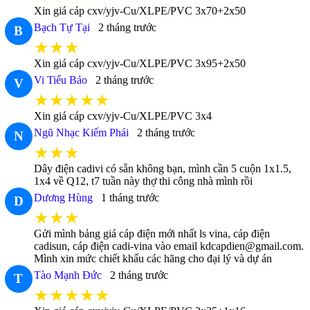
Xin giá cáp cxv/yjv-Cu/XLPE/PVC 3x70+2x50
Bạch Tự Tại
2 tháng trước
B
★★★
Xin giá cáp cxv/yjv-Cu/XLPE/PVC 3x95+2x50
Vi Tiểu Bảo
2 tháng trước
V
★★★★★
Xin giá cáp cxv/yjv-Cu/XLPE/PVC 3x4
Ngũ Nhạc Kiếm Phái
2 tháng trước
N
★★★
Dây điện cadivi có sẵn không bạn, mình cần 5 cuộn 1x1.5,
1x4 về Q12, t7 tuần này thợ thi công nhà mình rồi
Dương Hùng
1 tháng trước
D
★★★
Gửi mình bảng giá cáp điện mới nhất ls vina, cáp điện
cadisun, cáp điện cadi-vina vào email kdcapdien@gmail.com.
Mình xin mức chiết khấu các hãng cho đại lý và dự án
Tào Mạnh Đức
2 tháng trước
T
★★★★★