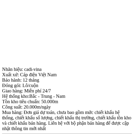
Nhãn hiệu: cadi-vina
Xuất xứ: Cáp điện Việt Nam
Bảo hành: 12 tháng
Đóng gói: Lô/cuộn
Giao hàng: Miễn phí 24/7
Hệ thống kho:Bắc - Trung - Nam
Tồn kho tiêu chuẩn: 50.000m
Công suất: 20.000m/ngày
Mua hàng: Đơn giá dự toán, chưa bao gồm mức chiết khấu hệ
thống, chiết khấu số lượng, chiết khấu thị trường, chiết khấu tồn kho
và chiết khấu bán hàng. Liên hệ với bộ phận bán hàng để được cập
nhật thông tin mới nhất