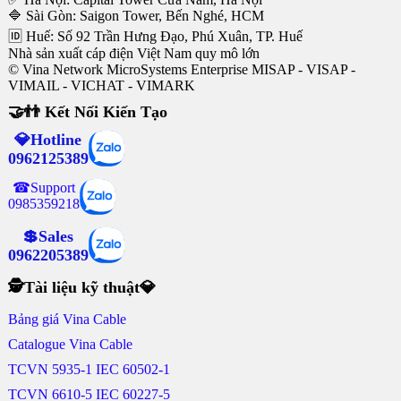
🔷 Sài Gòn: Saigon Tower, Bến Nghé, HCM
🆔 Huế: Số 92 Trần Hưng Đạo, Phú Xuân, TP. Huế
Nhà sản xuất cáp điện Việt Nam quy mô lớn
© Vina Network MicroSystems Enterprise MISAP - VISAP -
VIMAIL - VICHAT - VIMARK
🤝👬 Kết Nối Kiến Tạo
💎Hotline
0962125389
☎Support
0985359218
💲Sales
0962205389
🕵Tài liệu kỹ thuật💎
Bảng giá Vina Cable
Catalogue Vina Cable
TCVN 5935-1 IEC 60502-1
TCVN 6610-5 IEC 60227-5