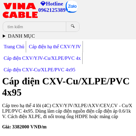
💎Hotline
0962125389
🔍
DANH MỤC
Trang Chủ
Cáp điện hạ thế CXV/YJV
Cáp điện CXV/YJV-Cu/XLPE/PVC 4x
Cáp điện CXV-Cu/XLPE/PVC 4x95
Cáp điện CXV-Cu/XLPE/PVC
4x95
Cáp treo hạ thế 4 lõi (4C) CXV/YJV/XLPE/AXV/CEV,CV - Cu/X
LPE/PVC 4x95. Dùng làm cáp điện nguồn điện cấp điện áp 0.6/1k
V. Cách điện XLPE, đi nổi trong ống HDPE hoặc máng cáp
Giá:
3382000
VNĐ/m