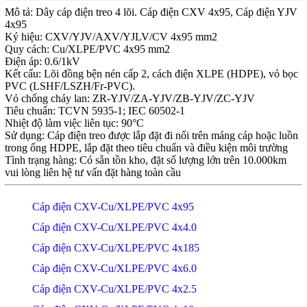
Mô tả: Dây cáp điện treo 4 lõi. Cáp điện CXV 4x95, Cáp điện YJV
4x95
Ký hiệu: CXV/YJV/AXV/YJLV/CV 4x95 mm2
Quy cách: Cu/XLPE/PVC 4x95 mm2
Điện áp: 0.6/1kV
Kết cấu: Lõi đồng bện nén cấp 2, cách điện XLPE (HDPE), vỏ bọc
PVC (LSHF/LSZH/Fr-PVC).
Vỏ chống cháy lan: ZR-YJV/ZA-YJV/ZB-YJV/ZC-YJV
Tiêu chuẩn: TCVN 5935-1; IEC 60502-1
Nhiệt độ làm việc liên tục: 90°C
Sử dụng: Cáp điện treo được lắp đặt đi nổi trên máng cáp hoặc luồn
trong ống HDPE, lắp đặt theo tiêu chuẩn và điều kiện môi trường
Tình trạng hàng: Có sẵn tồn kho, đặt số lượng lớn trên 10.000km
vui lòng liên hệ tư vấn đặt hàng toàn cầu
Cáp điện CXV-Cu/XLPE/PVC 4x95
Cáp điện CXV-Cu/XLPE/PVC 4x4.0
Cáp điện CXV-Cu/XLPE/PVC 4x185
Cáp điện CXV-Cu/XLPE/PVC 4x6.0
Cáp điện CXV-Cu/XLPE/PVC 4x2.5