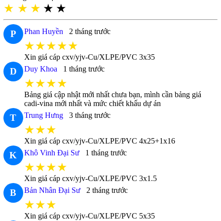
★
★
★
★
★
Phan Huyền
2 tháng trước
P
★★★★★
Xin giá cáp cxv/yjv-Cu/XLPE/PVC 3x35
Duy Khoa
1 tháng trước
D
★★★★
Bảng giá cập nhật mới nhất chưa bạn, mình cần bảng giá
cadi-vina mới nhất và mức chiết khấu dự án
Trung Hưng
3 tháng trước
T
★★★
Xin giá cáp cxv/yjv-Cu/XLPE/PVC 4x25+1x16
Khô Vinh Đại Sư
1 tháng trước
K
★★★★
Xin giá cáp cxv/yjv-Cu/XLPE/PVC 3x1.5
Bản Nhân Đại Sư
2 tháng trước
B
★★★
Xin giá cáp cxv/yjv-Cu/XLPE/PVC 5x35