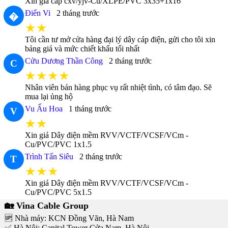
Xin giá cáp cxv/yjv-Cu/XLPE/PVC 3x35+1x16
Điển Vi
2 tháng trước
�
★★
Tôi cần tư mở cửa hàng đại lý dây cáp điện, gửi cho tôi xin
bảng giá và mức chiết khấu tối nhất
Cửu Dương Thần Công
2 tháng trước
C
★★★★
Nhân viên bán hàng phục vụ rất nhiệt tình, có tâm đạo. Sẽ
mua lại ủng hộ
Vu Ấu Hoa
1 tháng trước
V
★★
Xin giá Dây điện mềm RVV/VCTF/VCSF/VCm -
Cu/PVC/PVC 1x1.5
Trình Tấn Siêu
2 tháng trước
T
★★★
Xin giá Dây điện mềm RVV/VCTF/VCSF/VCm -
Cu/PVC/PVC 5x1.5
🏡 Vina Cable Group
🆙 Nhà máy: KCN Đồng Văn, Hà Nam
✅ Hà Nội: Capital Tower Cửa Nam, Hà Nội