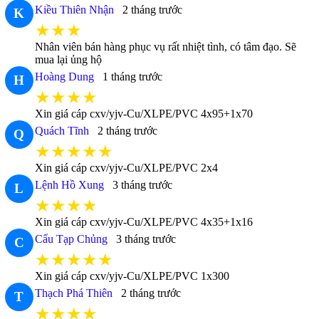
Kiều Thiên Nhận
2 tháng trước
K
★★★
Nhân viên bán hàng phục vụ rất nhiệt tình, có tâm đạo. Sẽ
mua lại ủng hộ
Hoàng Dung
1 tháng trước
H
★★★★
Xin giá cáp cxv/yjv-Cu/XLPE/PVC 4x95+1x70
Quách Tĩnh
2 tháng trước
Q
★★★★★
Xin giá cáp cxv/yjv-Cu/XLPE/PVC 2x4
Lệnh Hồ Xung
3 tháng trước
L
★★★★
Xin giá cáp cxv/yjv-Cu/XLPE/PVC 4x35+1x16
Cẩu Tạp Chủng
3 tháng trước
C
★★★★★
Xin giá cáp cxv/yjv-Cu/XLPE/PVC 1x300
Thạch Phá Thiên
2 tháng trước
T
★★★★