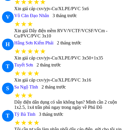
★★★★★
Xin giá cáp cxv/yjv-Cu/XLPE/PVC 5x6
Vô Căn Đạo Nhân
3 tháng trước
V
★★★
Xin giá Dây điện mềm RVV/VCTF/VCSF/VCm -
Cu/PVC/PVC 3x10
Hằng Sơn Kiếm Phái
2 tháng trước
H
★★★★★
Xin giá cáp cxv/yjv-Cu/XLPE/PVC 3x50+1x35
Tuyết Sơn
2 tháng trước
T
★★★★
Xin giá cáp cxv/yjv-Cu/XLPE/PVC 3x16
Sa Ngộ Tĩnh
2 tháng trước
S
★★★
Dây điện dân dụng có sẵn không bạn? Mình cần 2 cuộn
1x2.5, 1x4 trần phú ngay trong ngày về Phú Đô
Tỳ Bà Tinh
3 tháng trước
T
★★★★
Tôi cần tư vấn làm phân phối dây cáp điện, gửi cho tôi xin