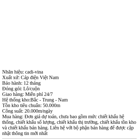
Nhãn hiệu: cadi-vina
Xuất xứ: Cáp điện Việt Nam
Bảo hành: 12 tháng
Đóng gói: Lô/cuộn
Giao hàng: Miễn phí 24/7
Hệ thống kho:Bắc - Trung - Nam
Tồn kho tiêu chuẩn: 50.000m
Công suất: 20.000m/ngày
Mua hàng: Đơn giá dự toán, chưa bao gồm mức chiết khấu hệ
thống, chiết khấu số lượng, chiết khấu thị trường, chiết khấu tồn kho
và chiết khấu bán hàng. Liên hệ với bộ phận bán hàng để được cập
nhật thông tin mới nhất