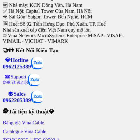
🆙 Nhà máy: KCN Đồng Văn, Hà Nam
✅ Hà Nội: Capital Tower Cửa Nam, Hà Nội
🔷 Sài Gòn: Saigon Tower, Bến Nghé, HCM
🆔 Huế: Số 92 Trần Hưng Đạo, Phú Xuân, TP. Huế
Nhà sản xuất cáp điện Việt Nam quy mô lớn
© Vina Network MicroSystems Enterprise MISAP - VISAP -
VIMAIL - VICHAT - VIMARK
🤝👬 Kết Nối Kiến Tạo
💎Hotline
0962125389
☎Support
0985359218
💲Sales
0962205389
🕵Tài liệu kỹ thuật💎
Bảng giá Vina Cable
Catalogue Vina Cable