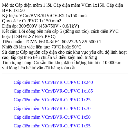
Mô tả: Cáp điện mềm 1 lõi. Cáp điện mềm VCm 1x150, Cáp điện
BVR 1x150
Ký hiệu: VCm/BVR/KIV/CV-R5 1x150 mm2
Quy cách: Cu/PVC 1x150 mm2
Điện áp: 300/500V (450/750V - 0.6/1kV)
Kết cấu: Lõi đồng bện nén cấp 5 (đồng sợi tóc), cách điện PVC
hoặc (LSHF/LSZH/Fr-PVC).
Tiêu chuẩn: TCVN 6610-3/IEC 60227-3/NZS 5000.1
Nhiệt độ làm việc liên tục: 70°C hoặc 90°C
Sử dụng: Cáp nguồn cấp điện cho các khu vực yêu cầu độ linh hoạt
cao, lắp đặt theo tiêu chuẩn và điều kiện môi trường
Tình trạng hàng: Có sẵn tồn kho, đặt số lượng lớn trên 10.000km
vui lòng liên hệ tư vấn đặt hàng toàn cầu
Cáp điện mềm VCm/BVR-Cu/PVC 1x240
Cáp điện mềm VCm/BVR-Cu/PVC 1x185
Cáp điện mềm VCm/BVR-Cu/PVC 1x25
Cáp điện mềm VCm/BVR-Cu/PVC 1x70
Cáp điện mềm VCm/BVR-Cu/PVC 1x50
Cáp điện mềm VCm/BVR-Cu/PVC 1x95