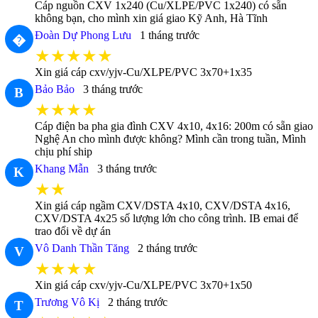
Cáp nguồn CXV 1x240 (Cu/XLPE/PVC 1x240) có sẵn
không bạn, cho mình xin giá giao Kỹ Anh, Hà Tĩnh
Đoàn Dự Phong Lưu
1 tháng trước
�
★★★★★
Xin giá cáp cxv/yjv-Cu/XLPE/PVC 3x70+1x35
Bảo Bảo
3 tháng trước
B
★★★★
Cáp điện ba pha gia đình CXV 4x10, 4x16: 200m có sẵn giao
Nghệ An cho mình được không? Mình cần trong tuần, Mình
chịu phí ship
Khang Mẫn
3 tháng trước
K
★★
Xin giá cáp ngầm CXV/DSTA 4x10, CXV/DSTA 4x16,
CXV/DSTA 4x25 số lượng lớn cho công trình. IB emai để
trao đổi về dự án
Vô Danh Thần Tăng
2 tháng trước
V
★★★★
Xin giá cáp cxv/yjv-Cu/XLPE/PVC 3x70+1x50
Trương Vô Kị
2 tháng trước
T