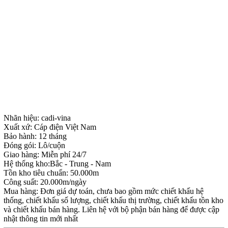
Nhãn hiệu: cadi-vina
Xuất xứ: Cáp điện Việt Nam
Bảo hành: 12 tháng
Đóng gói: Lô/cuộn
Giao hàng: Miễn phí 24/7
Hệ thống kho:Bắc - Trung - Nam
Tồn kho tiêu chuẩn: 50.000m
Công suất: 20.000m/ngày
Mua hàng: Đơn giá dự toán, chưa bao gồm mức chiết khấu hệ
thống, chiết khấu số lượng, chiết khấu thị trường, chiết khấu tồn kho
và chiết khấu bán hàng. Liên hệ với bộ phận bán hàng để được cập
nhật thông tin mới nhất