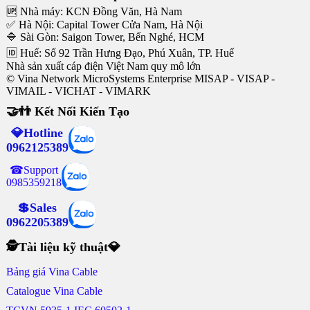
🆙 Nhà máy: KCN Đồng Văn, Hà Nam
✅ Hà Nội: Capital Tower Cửa Nam, Hà Nội
🔷 Sài Gòn: Saigon Tower, Bến Nghé, HCM
🆔 Huế: Số 92 Trần Hưng Đạo, Phú Xuân, TP. Huế
Nhà sản xuất cáp điện Việt Nam quy mô lớn
© Vina Network MicroSystems Enterprise MISAP - VISAP -
VIMAIL - VICHAT - VIMARK
🤝👬 Kết Nối Kiến Tạo
💎Hotline
0962125389
☎Support
0985359218
💲Sales
0962205389
🕵Tài liệu kỹ thuật💎
Bảng giá Vina Cable
Catalogue Vina Cable