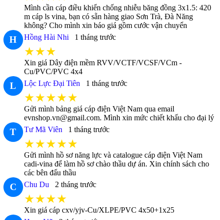
Mình cần cáp điều khiển chống nhiễu băng đồng 3x1.5: 420
m cáp ls vina, bạn có sẵn hàng giao Sơn Trà, Đà Năng
không? Cho mình xin báo giá gồm cước vận chuyển
Hồng Hài Nhi
1 tháng trước
H
★★★
Xin giá Dây điện mềm RVV/VCTF/VCSF/VCm -
Cu/PVC/PVC 4x4
Lộc Lực Đại Tiên
1 tháng trước
L
★★★★★
Gửi mình bảng giá cáp điện Việt Nam qua email
evnshop.vn@gmail.com. Mình xin mức chiết khấu cho đại lý
Tư Mã Viên
1 tháng trước
T
★★★★★
Gửi mình hồ sơ năng lực và catalogue cáp điện Việt Nam
cadi-vina để làm hồ sơ chào thầu dự án. Xin chính sách cho
các bên đấu thầu
Chu Du
2 tháng trước
C
★★★★
Xin giá cáp cxv/yjv-Cu/XLPE/PVC 4x50+1x25