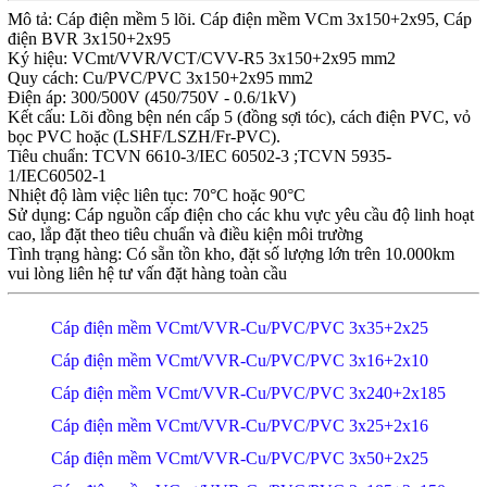
Mô tả: Cáp điện mềm 5 lõi. Cáp điện mềm VCm 3x150+2x95, Cáp
điện BVR 3x150+2x95
Ký hiệu: VCmt/VVR/VCT/CVV-R5 3x150+2x95 mm2
Quy cách: Cu/PVC/PVC 3x150+2x95 mm2
Điện áp: 300/500V (450/750V - 0.6/1kV)
Kết cấu: Lõi đồng bện nén cấp 5 (đồng sợi tóc), cách điện PVC, vỏ
bọc PVC hoặc (LSHF/LSZH/Fr-PVC).
Tiêu chuẩn: TCVN 6610-3/IEC 60502-3 ;TCVN 5935-
1/IEC60502-1
Nhiệt độ làm việc liên tục: 70°C hoặc 90°C
Sử dụng: Cáp nguồn cấp điện cho các khu vực yêu cầu độ linh hoạt
cao, lắp đặt theo tiêu chuẩn và điều kiện môi trường
Tình trạng hàng: Có sẵn tồn kho, đặt số lượng lớn trên 10.000km
vui lòng liên hệ tư vấn đặt hàng toàn cầu
Cáp điện mềm VCmt/VVR-Cu/PVC/PVC 3x35+2x25
Cáp điện mềm VCmt/VVR-Cu/PVC/PVC 3x16+2x10
Cáp điện mềm VCmt/VVR-Cu/PVC/PVC 3x240+2x185
Cáp điện mềm VCmt/VVR-Cu/PVC/PVC 3x25+2x16
Cáp điện mềm VCmt/VVR-Cu/PVC/PVC 3x50+2x25