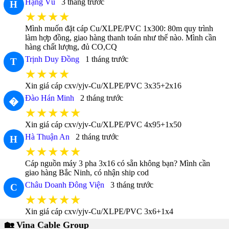
Hạng Vũ
3 tháng trước
H
★★★★
Mình muốn đặt cáp Cu/XLPE/PVC 1x300: 80m quy trình
làm hợp đồng, giao hàng thanh toán như thế nào. Mình cần
hàng chất lượng, đủ CO,CQ
Trịnh Duy Đồng
1 tháng trước
T
★★★★
Xin giá cáp cxv/yjv-Cu/XLPE/PVC 3x35+2x16
Đào Hán Minh
2 tháng trước
�
★★★★★
Xin giá cáp cxv/yjv-Cu/XLPE/PVC 4x95+1x50
Hà Thuận An
2 tháng trước
H
★★★★★
Cáp nguồn máy 3 pha 3x16 có sẵn không bạn? Mình cần
giao hàng Bắc Ninh, có nhận ship cod
Châu Doanh Đông Viện
3 tháng trước
C
★★★★★
Xin giá cáp cxv/yjv-Cu/XLPE/PVC 3x6+1x4
🏡 Vina Cable Group