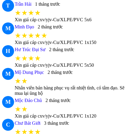
Trần Hải
1 tháng trước
T
★★★★
Xin giá cáp cxv/yjv-Cu/XLPE/PVC 5x6
Minh Đạo
2 tháng trước
M
★★★★★
Xin giá cáp cxv/yjv-Cu/XLPE/PVC 1x150
Hư Trúc Đại Sư
2 tháng trước
H
★★★★
Xin giá cáp cxv/yjv-Cu/XLPE/PVC 5x50
Mộ Dung Phục
2 tháng trước
M
★★
Nhân viên bán hàng phục vụ rất nhiệt tình, có tâm đạo. Sẽ
mua lại ủng hộ
Mộc Đảo Chủ
2 tháng trước
M
★★
Xin giá cáp cxv/yjv-Cu/XLPE/PVC 1x120
Chư Bát Giới
3 tháng trước
C
★★★★