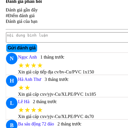
Đánh giá phản hồi
Đánh giá gần đây
#Điểm đánh giá
Đánh giá của bạn
Gửi đánh giá
Ngọc Anh
1 tháng trước
N
★★★★
Xin giá cáp tiếp địa cv/bv-Cu/PVC 1x150
Hà Anh Thư
3 tháng trước
H
★★
Xin giá cáp cxv/yjv-Cu/XLPE/PVC 1x185
Lê Hà
2 tháng trước
L
★★★★
Xin giá cáp cxv/yjv-Cu/XLPE/PVC 4x70
Ba sáu động 72 đảo
2 tháng trước
B