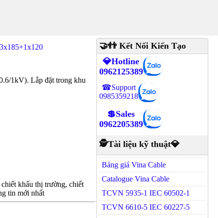
🤝👬 Kết Nối Kiến Tạo
3x185+1x120
💎Hotline
0962125389
/1kV). Lắp đặt trong khu
☎Support
0985359218
💲Sales
0962205389
🕵Tài liệu kỹ thuật💎
Bảng giá Vina Cable
Catalogue Vina Cable
hiết khấu thị trường, chiết
g tin mới nhất
TCVN 5935-1 IEC 60502-1
TCVN 6610-5 IEC 60227-5