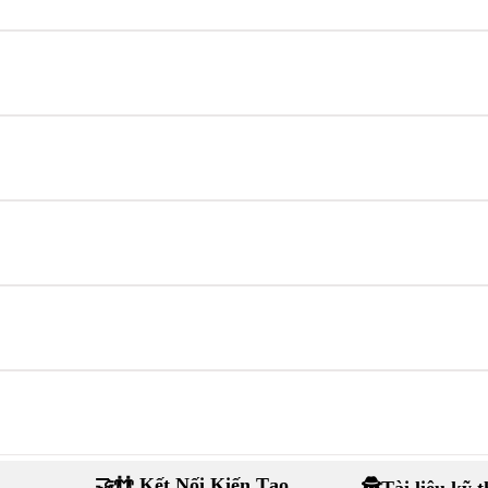
🤝👬 Kết Nối Kiến Tạo