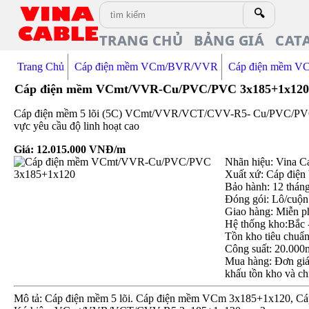
🔍
TRANG CHỦ
BẢNG GIÁ
CAT
Trang Chủ
Cáp điện mềm VCm/BVR/VVR
Cáp điện mềm V
Cáp điện mềm VCmt/VVR-Cu/PVC/PVC 3x185+1x12
Cáp điện mềm 5 lõi (5C) VCmt/VVR/VCT/CVV-R5- Cu/PVC/PVC 3x
vực yêu cầu độ linh hoạt cao
Giá:
12.015.000
VNĐ/m
Nhãn hiệu: Vina C
Xuất xứ: Cáp điện
Bảo hành: 12 thán
Đóng gói: Lô/cuộn
Giao hàng: Miễn p
Hệ thống kho:Bắc 
Tồn kho tiêu chuẩ
Công suất: 20.000
Mua hàng: Đơn giá 
khấu tồn kho và ch
Mô tả: Cáp điện mềm 5 lõi. Cáp điện mềm VCm 3x185+1x120, C