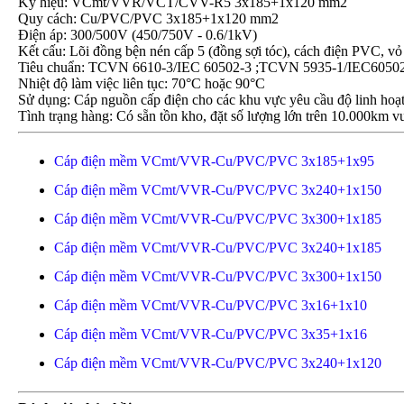
Ký hiệu: VCmt/VVR/VCT/CVV-R5 3x185+1x120 mm2
Quy cách: Cu/PVC/PVC 3x185+1x120 mm2
Điện áp: 300/500V (450/750V - 0.6/1kV)
Kết cấu: Lõi đồng bện nén cấp 5 (đồng sợi tóc), cách điện PVC
Tiêu chuẩn: TCVN 6610-3/IEC 60502-3 ;TCVN 5935-1/IEC6050
Nhiệt độ làm việc liên tục: 70°C hoặc 90°C
Sử dụng: Cáp nguồn cấp điện cho các khu vực yêu cầu độ linh hoạt 
Tình trạng hàng: Có sẵn tồn kho, đặt số lượng lớn trên 10.000km vu
Cáp điện mềm VCmt/VVR-Cu/PVC/PVC 3x185+1x95
Cáp điện mềm VCmt/VVR-Cu/PVC/PVC 3x240+1x150
Cáp điện mềm VCmt/VVR-Cu/PVC/PVC 3x300+1x185
Cáp điện mềm VCmt/VVR-Cu/PVC/PVC 3x240+1x185
Cáp điện mềm VCmt/VVR-Cu/PVC/PVC 3x300+1x150
Cáp điện mềm VCmt/VVR-Cu/PVC/PVC 3x16+1x10
Cáp điện mềm VCmt/VVR-Cu/PVC/PVC 3x35+1x16
Cáp điện mềm VCmt/VVR-Cu/PVC/PVC 3x240+1x120