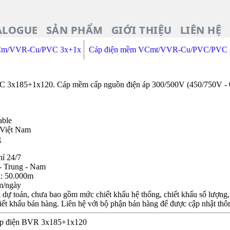
ALOGUE
SẢN PHẨM
GIỚI THIỆU
LIÊN HỆ
Cm/VVR-Cu/PVC 3x+1x
Cáp điện mềm VCmt/VVR-Cu/PVC/PVC 
0
185+1x120. Cáp mềm cấp nguồn điện áp 300/500V (450/750V - 0.6
able
 Việt Nam
g
hí 24/7
- Trung - Nam
n: 50.000m
m/ngày
dự toán, chưa bao gồm mức chiết khấu hệ thống, chiết khấu số lượng, c
iết khấu bán hàng. Liên hệ với bộ phận bán hàng để được cập nhật thôn
áp điện BVR 3x185+1x120