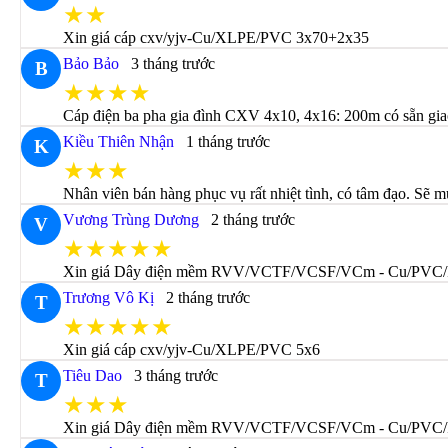
★★
Xin giá cáp cxv/yjv-Cu/XLPE/PVC 3x70+2x35
Bảo Bảo
3 tháng trước
B
★★★★
Cáp điện ba pha gia đình CXV 4x10, 4x16: 200m có sẵn gia
Kiều Thiên Nhận
1 tháng trước
K
★★★
Nhân viên bán hàng phục vụ rất nhiệt tình, có tâm đạo. Sẽ m
Vương Trùng Dương
2 tháng trước
V
★★★★★
Xin giá Dây điện mềm RVV/VCTF/VCSF/VCm - Cu/PVC
Trương Vô Kị
2 tháng trước
T
★★★★★
Xin giá cáp cxv/yjv-Cu/XLPE/PVC 5x6
Tiêu Dao
3 tháng trước
T
★★★
Xin giá Dây điện mềm RVV/VCTF/VCSF/VCm - Cu/PVC/