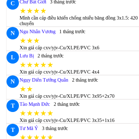
Chư Bát Giới
3 tháng trước
C
★★★★
Mình cần cáp điều khiển chống nhiễu băng đồng 3x1.5: 420
chuyển
Ngu Nhân Vương
1 tháng trước
N
★★★
Xin giá cáp cxv/yjv-Cu/XLPE/PVC 3x6
Lưu Bị
2 tháng trước
L
★★★★★
Xin giá cáp cxv/yjv-Cu/XLPE/PVC 4x4
Ngụy Diên Tướng Quân
2 tháng trước
N
★★
Xin giá cáp cxv/yjv-Cu/XLPE/PVC 3x95+2x70
Tào Mạnh Đức
2 tháng trước
T
★★★★★
Xin giá cáp cxv/yjv-Cu/XLPE/PVC 3x35+1x16
Tư Mã Ý
3 tháng trước
T
★★★★★