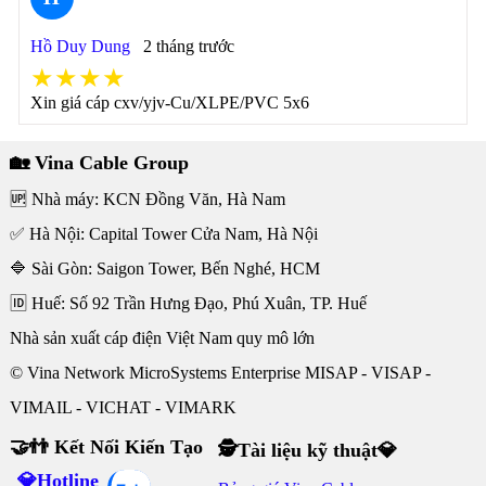
Hồ Duy Dung
2 tháng trước
★★★★
Xin giá cáp cxv/yjv-Cu/XLPE/PVC 5x6
🏡 Vina Cable Group
🆙 Nhà máy: KCN Đồng Văn, Hà Nam
✅ Hà Nội: Capital Tower Cửa Nam, Hà Nội
🔷 Sài Gòn: Saigon Tower, Bến Nghé, HCM
🆔 Huế: Số 92 Trần Hưng Đạo, Phú Xuân, TP. Huế
Nhà sản xuất cáp điện Việt Nam quy mô lớn
© Vina Network MicroSystems Enterprise MISAP - VISAP -
VIMAIL - VICHAT - VIMARK
🤝👬 Kết Nối Kiến Tạo
🕵Tài liệu kỹ thuật💎
💎Hotline