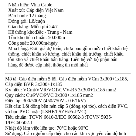
Nhãn hiệu: Vina Cable
Xuất xứ: Cáp điện Việt Nam
Bảo hành: 12 tháng
Đóng gói: Lô/cuộn
Giao hàng: Miễn phí 24/7
Hệ thống kho:Bắc - Trung - Nam
Tồn kho tiêu chuẩn: 50.000m
Công suất: 20.000m/ngày
Mua hàng: Đơn giá dự toán, chưa bao gồm mức chiết khấu hệ
thống, chiết khấu số lượng, chiết khấu thị trường, chiết khấu
tồn kho và chiết khấu bán hàng. Liên hệ với bộ phận bán
hàng để được cập nhật thông tin mới nhất
Mô tả: Cáp điện mềm 5 lõi. Cáp điện mềm VCm 3x300+1x185,
Cáp điện BVR 3x300+1x185
Ký hiệu: VCmt/VVR/VCT/CVV-R5 3x300+1x185 mm2
Quy cách: Cu/PVC/PVC 3x300+1x185 mm2
Điện áp: 300/500V (450/750V - 0.6/1kV)
Kết cấu: Lõi đồng bện nén cấp 5 (đồng sợi tóc), cách điện PVC,
vỏ bọc PVC hoặc (LSHF/LSZH/Fr-PVC).
Tiêu chuẩn: TCVN 6610-3/IEC 60502-3 ;TCVN 5935-
1/IEC60502-1
Nhiệt độ làm việc liên tục: 70°C hoặc 90°C
Sử dụng: Cáp nguồn cấp điện cho các khu vực yêu cầu độ linh