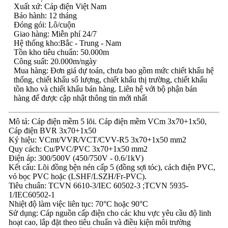
Xuất xứ: Cáp điện Việt Nam
Bảo hành: 12 tháng
Đóng gói: Lô/cuộn
Giao hàng: Miễn phí 24/7
Hệ thống kho:Bắc - Trung - Nam
Tồn kho tiêu chuẩn: 50.000m
Công suất: 20.000m/ngày
Mua hàng: Đơn giá dự toán, chưa bao gồm mức chiết khấu hệ
thống, chiết khấu số lượng, chiết khấu thị trường, chiết khấu
tồn kho và chiết khấu bán hàng. Liên hệ với bộ phận bán
hàng để được cập nhật thông tin mới nhất
Mô tả: Cáp điện mềm 5 lõi. Cáp điện mềm VCm 3x70+1x50,
Cáp điện BVR 3x70+1x50
Ký hiệu: VCmt/VVR/VCT/CVV-R5 3x70+1x50 mm2
Quy cách: Cu/PVC/PVC 3x70+1x50 mm2
Điện áp: 300/500V (450/750V - 0.6/1kV)
Kết cấu: Lõi đồng bện nén cấp 5 (đồng sợi tóc), cách điện PVC,
vỏ bọc PVC hoặc (LSHF/LSZH/Fr-PVC).
Tiêu chuẩn: TCVN 6610-3/IEC 60502-3 ;TCVN 5935-
1/IEC60502-1
Nhiệt độ làm việc liên tục: 70°C hoặc 90°C
Sử dụng: Cáp nguồn cấp điện cho các khu vực yêu cầu độ linh
hoạt cao, lắp đặt theo tiêu chuẩn và điều kiện môi trường