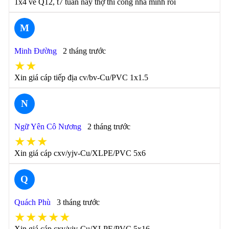
1x4 về Q12, t7 tuần này thợ thi công nhà mình rồi
M
Minh Đường
2 tháng trước
★★
Xin giá cáp tiếp địa cv/bv-Cu/PVC 1x1.5
N
Ngữ Yên Cô Nương
2 tháng trước
★★★
Xin giá cáp cxv/yjv-Cu/XLPE/PVC 5x6
Q
Quách Phù
3 tháng trước
★★★★★
Xin giá cáp cxv/yjv-Cu/XLPE/PVC 5x16