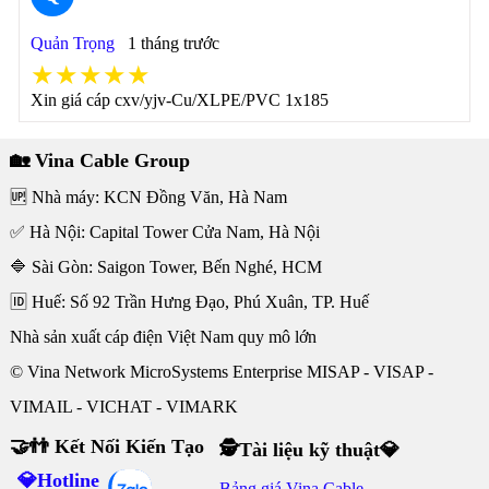
Quản Trọng
1 tháng trước
★★★★★
Xin giá cáp cxv/yjv-Cu/XLPE/PVC 1x185
🏡 Vina Cable Group
🆙 Nhà máy: KCN Đồng Văn, Hà Nam
✅ Hà Nội: Capital Tower Cửa Nam, Hà Nội
🔷 Sài Gòn: Saigon Tower, Bến Nghé, HCM
🆔 Huế: Số 92 Trần Hưng Đạo, Phú Xuân, TP. Huế
Nhà sản xuất cáp điện Việt Nam quy mô lớn
© Vina Network MicroSystems Enterprise MISAP - VISAP -
VIMAIL - VICHAT - VIMARK
🤝👬 Kết Nối Kiến Tạo
🕵Tài liệu kỹ thuật💎
💎Hotline
Bảng giá Vina Cable