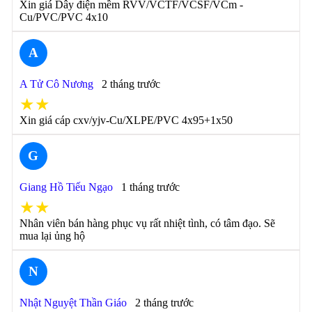
Xin giá Dây điện mềm RVV/VCTF/VCSF/VCm -
Cu/PVC/PVC 4x10
A
A Tử Cô Nương
2 tháng trước
★★
Xin giá cáp cxv/yjv-Cu/XLPE/PVC 4x95+1x50
G
Giang Hồ Tiếu Ngạo
1 tháng trước
★★
Nhân viên bán hàng phục vụ rất nhiệt tình, có tâm đạo. Sẽ
mua lại ủng hộ
N
Nhật Nguyệt Thần Giáo
2 tháng trước