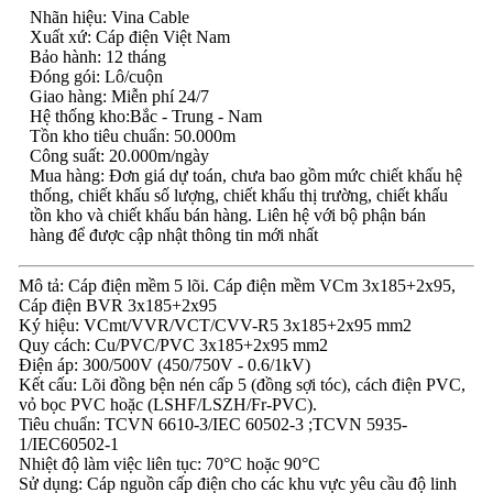
Nhãn hiệu: Vina Cable
Xuất xứ: Cáp điện Việt Nam
Bảo hành: 12 tháng
Đóng gói: Lô/cuộn
Giao hàng: Miễn phí 24/7
Hệ thống kho:Bắc - Trung - Nam
Tồn kho tiêu chuẩn: 50.000m
Công suất: 20.000m/ngày
Mua hàng: Đơn giá dự toán, chưa bao gồm mức chiết khấu hệ
thống, chiết khấu số lượng, chiết khấu thị trường, chiết khấu
tồn kho và chiết khấu bán hàng. Liên hệ với bộ phận bán
hàng để được cập nhật thông tin mới nhất
Mô tả: Cáp điện mềm 5 lõi. Cáp điện mềm VCm 3x185+2x95,
Cáp điện BVR 3x185+2x95
Ký hiệu: VCmt/VVR/VCT/CVV-R5 3x185+2x95 mm2
Quy cách: Cu/PVC/PVC 3x185+2x95 mm2
Điện áp: 300/500V (450/750V - 0.6/1kV)
Kết cấu: Lõi đồng bện nén cấp 5 (đồng sợi tóc), cách điện PVC,
vỏ bọc PVC hoặc (LSHF/LSZH/Fr-PVC).
Tiêu chuẩn: TCVN 6610-3/IEC 60502-3 ;TCVN 5935-
1/IEC60502-1
Nhiệt độ làm việc liên tục: 70°C hoặc 90°C
Sử dụng: Cáp nguồn cấp điện cho các khu vực yêu cầu độ linh