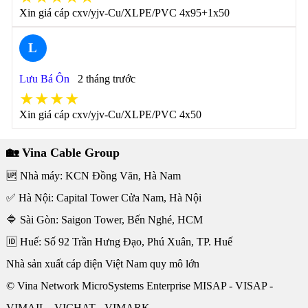
Xin giá cáp cxv/yjv-Cu/XLPE/PVC 4x95+1x50
L
Lưu Bá Ôn
2 tháng trước
★★★★
Xin giá cáp cxv/yjv-Cu/XLPE/PVC 4x50
🏡 Vina Cable Group
🆙 Nhà máy: KCN Đồng Văn, Hà Nam
✅ Hà Nội: Capital Tower Cửa Nam, Hà Nội
🔷 Sài Gòn: Saigon Tower, Bến Nghé, HCM
🆔 Huế: Số 92 Trần Hưng Đạo, Phú Xuân, TP. Huế
Nhà sản xuất cáp điện Việt Nam quy mô lớn
© Vina Network MicroSystems Enterprise MISAP - VISAP -
VIMAIL - VICHAT - VIMARK