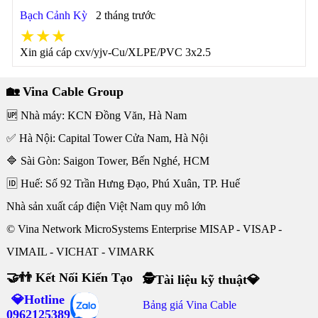
Bạch Cảnh Kỳ
2 tháng trước
★★★
Xin giá cáp cxv/yjv-Cu/XLPE/PVC 3x2.5
🏡 Vina Cable Group
🆙 Nhà máy: KCN Đồng Văn, Hà Nam
✅ Hà Nội: Capital Tower Cửa Nam, Hà Nội
🔷 Sài Gòn: Saigon Tower, Bến Nghé, HCM
🆔 Huế: Số 92 Trần Hưng Đạo, Phú Xuân, TP. Huế
Nhà sản xuất cáp điện Việt Nam quy mô lớn
© Vina Network MicroSystems Enterprise MISAP - VISAP -
VIMAIL - VICHAT - VIMARK
🤝👬 Kết Nối Kiến Tạo
🕵Tài liệu kỹ thuật💎
💎Hotline
Bảng giá Vina Cable
0962125389