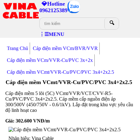
💎Hotline
0962125389
🔍
⋮☰MENU
Trang Chủ
Cáp điện mềm VCm/BVR/VVR
Cáp điện mềm VCm/VVR-Cu/PVC 3x+2x
Cáp điện mềm VCmt/VVR-Cu/PVC/PVC 3x4+2x2.5
Cáp điện mềm VCmt/VVR-Cu/PVC/PVC 3x4+2x2.5
Cáp điện mềm 5 lõi (5C) VCmt/VVR/VCT/CVV-R5-
Cu/PVC/PVC 3x4+2x2.5. Cáp mềm cấp nguồn điện áp
300/500V (450/750V - 0.6/1kV). Lắp đặt trong khu vực yêu cầu
độ linh hoạt cao
Giá:
302.600
VNĐ/m
Nhãn hiệu: Vina Cable