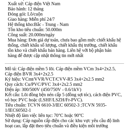
Xuất xứ: Cáp điện Việt Nam
Bảo hành: 12 tháng
Đóng gói: Lô/cuộn
Giao hàng: Miễn phí 24/7
Hệ thống kho:Bắc - Trung - Nam
Tồn kho tiêu chuẩn: 50.000m
Công suất: 20.000m/ngày
Mua hàng: Đơn giá dự toán, chưa bao gồm mức chiết khấu hệ
thống, chiết khấu số lượng, chiết khấu thị trường, chiết khấu
tồn kho và chiết khấu bán hàng. Liên hệ với bộ phận bán
hàng để được cập nhật thông tin mới nhất
Mô tả: Cáp điện mềm 5 lõi. Cáp điện mềm VCm 3x4+2x2.5,
Cáp điện BVR 3x4+2x2.5
Ký hiệu: VCmt/VVR/VCT/CVV-R5 3x4+2x2.5 mm2
Quy cách: Cu/PVC/PVC 3x4+2x2.5 mm2
Điện áp: 300/500V (450/750V - 0.6/1kV)
Kết cấu: Lõi đồng bện nén cấp 5 (đồng sợi tóc), cách điện PVC,
vỏ bọc PVC hoặc (LSHF/LSZH/Fr-PVC).
Tiêu chuẩn: TCVN 6610-3/IEC 60502-3 ;TCVN 5935-
1/IEC60502-1
Nhiệt độ làm việc liên tục: 70°C hoặc 90°C
Sử dụng: Cáp nguồn cấp điện cho các khu vực yêu cầu độ linh
hoạt cao, lắp đặt theo tiêu chuẩn và điều kiện môi trường