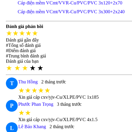
Cáp điện mềm VCmt/VVR-Cu/PVC/PVC 3x120+2x70
Cáp điện mềm VCmt/VVR-Cu/PVC/PVC 3x300+2x240
Đánh giá phản hồi
★★★★★
Đánh giá gần đây
#Tổng số đánh giá
#Điểm đánh giá
#Trung bình đánh giá
Đánh giá của bạn
★
★
★
★
★
Thu Hồng
2 tháng trước
T
★★★★★
Xin giá cáp cxv/yjv-Cu/XLPE/PVC 1x185
Phước Phan Trọng
3 tháng trước
P
★★
Xin giá cáp cxv/yjv-Cu/XLPE/PVC 4x1.5
Lê Bảo Khang
2 tháng trước
L