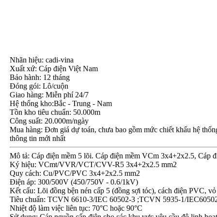
Nhãn hiệu: cadi-vina
Xuất xứ: Cáp điện Việt Nam
Bảo hành: 12 tháng
Đóng gói: Lô/cuộn
Giao hàng: Miễn phí 24/7
Hệ thống kho:Bắc - Trung - Nam
Tồn kho tiêu chuẩn: 50.000m
Công suất: 20.000m/ngày
Mua hàng: Đơn giá dự toán, chưa bao gồm mức chiết khấu hệ thống, 
thông tin mới nhất
Mô tả: Cáp điện mềm 5 lõi. Cáp điện mềm VCm 3x4+2x2.5, Cáp 
Ký hiệu: VCmt/VVR/VCT/CVV-R5 3x4+2x2.5 mm2
Quy cách: Cu/PVC/PVC 3x4+2x2.5 mm2
Điện áp: 300/500V (450/750V - 0.6/1kV)
Kết cấu: Lõi đồng bện nén cấp 5 (đồng sợi tóc), cách điện PVC
Tiêu chuẩn: TCVN 6610-3/IEC 60502-3 ;TCVN 5935-1/IEC6050
Nhiệt độ làm việc liên tục: 70°C hoặc 90°C
Sử dụng: Cáp nguồn cấp điện cho các khu vực yêu cầu độ linh hoạt 