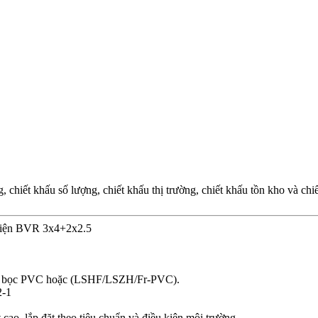
chiết khấu số lượng, chiết khấu thị trường, chiết khấu tồn kho và ch
điện BVR 3x4+2x2.5
, vỏ bọc PVC hoặc (LSHF/LSZH/Fr-PVC).
2-1
cao, lắp đặt theo tiêu chuẩn và điều kiện môi trường