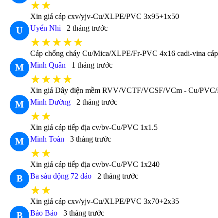
★★
Xin giá cáp cxv/yjv-Cu/XLPE/PVC 3x95+1x50
Uyển Nhi
2 tháng trước
U
★★★★★
Cáp chống cháy Cu/Mica/XLPE/Fr-PVC 4x16 cadi-vina cáp 
Minh Quân
1 tháng trước
M
★★★★
Xin giá Dây điện mềm RVV/VCTF/VCSF/VCm - Cu/PVC
Minh Đường
2 tháng trước
M
★★
Xin giá cáp tiếp địa cv/bv-Cu/PVC 1x1.5
Minh Toàn
3 tháng trước
M
★★
Xin giá cáp tiếp địa cv/bv-Cu/PVC 1x240
Ba sáu động 72 đảo
2 tháng trước
B
★★
Xin giá cáp cxv/yjv-Cu/XLPE/PVC 3x70+2x35
Bảo Bảo
3 tháng trước
B