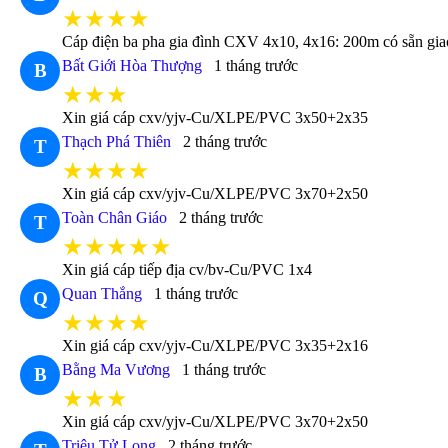
★★★★
Cáp điện ba pha gia đình CXV 4x10, 4x16: 200m có sẵn gia
Bất Giới Hòa Thượng
1 tháng trước
B
★★★
Xin giá cáp cxv/yjv-Cu/XLPE/PVC 3x50+2x35
Thạch Phá Thiên
2 tháng trước
T
★★★★
Xin giá cáp cxv/yjv-Cu/XLPE/PVC 3x70+2x50
Toàn Chân Giáo
2 tháng trước
T
★★★★★
Xin giá cáp tiếp địa cv/bv-Cu/PVC 1x4
Quan Thắng
1 tháng trước
Q
★★★★
Xin giá cáp cxv/yjv-Cu/XLPE/PVC 3x35+2x16
Bằng Ma Vương
1 tháng trước
B
★★★
Xin giá cáp cxv/yjv-Cu/XLPE/PVC 3x70+2x50
Triệu Tử Long
2 tháng trước