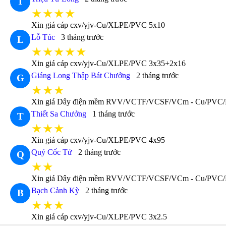
T
★★★★
Xin giá cáp cxv/yjv-Cu/XLPE/PVC 5x10
Lỗ Túc
3 tháng trước
L
★★★★★
Xin giá cáp cxv/yjv-Cu/XLPE/PVC 3x35+2x16
Giáng Long Thập Bát Chưởng
2 tháng trước
G
★★★
Xin giá Dây điện mềm RVV/VCTF/VCSF/VCm - Cu/PVC
Thiết Sa Chưởng
1 tháng trước
T
★★★
Xin giá cáp cxv/yjv-Cu/XLPE/PVC 4x95
Quỷ Cốc Tử
2 tháng trước
Q
★★
Xin giá Dây điện mềm RVV/VCTF/VCSF/VCm - Cu/PVC/
Bạch Cảnh Kỳ
2 tháng trước
B
★★★
Xin giá cáp cxv/yjv-Cu/XLPE/PVC 3x2.5