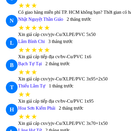
★★★
Có giao hàng miễn phí TP. HCM không bạn? Thời gian có hàn
Nhật Nguyệt Thần Giáo
2 tháng trước
N
★★★★★
Xin giá cáp cxv/yjv-Cu/XLPE/PVC 5x50
Lâm Bình Chi
3 tháng trước
L
★★★★★
Xin giá cáp tiếp địa cv/bv-Cu/PVC 1x6
Bạch Tự Tại
2 tháng trước
B
★★★
Xin giá cáp cxv/yjv-Cu/XLPE/PVC 3x95+2x50
Thiếu Lâm Tự
1 tháng trước
T
★★
Xin giá cáp tiếp địa cv/bv-Cu/PVC 1x95
Hoa Sơn Kiếm Phái
2 tháng trước
H
★★★
Xin giá cáp cxv/yjv-Cu/XLPE/PVC 3x70+1x50
Lăng Hư Tử
2 tháng trước