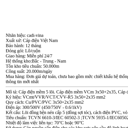
Nhãn hiệu: cadi-vina
Xuất xứ: Cáp điện Việt Nam
Bảo hành: 12 tháng
Đóng gói: Lô/cuộn
Giao hàng: Miễn phí 24/7
Hệ thống kho:Bắc - Trung - Nam
Tồn kho tiêu chuẩn: 50.000m
Công suất: 20.000m/ngày
Mua hàng: Đơn giá dự toán, chưa bao gồm mức chiết khấu hệ thống, 
thông tin mới nhất
Mô tả: Cáp điện mềm 5 lõi. Cáp điện mềm VCm 3x50+2x35, Cáp
Ký hiệu: VCmt/VVR/VCT/CVV-R5 3x50+2x35 mm2
Quy cách: Cu/PVC/PVC 3x50+2x35 mm2
Điện áp: 300/500V (450/750V - 0.6/1kV)
Kết cấu: Lõi đồng bện nén cấp 5 (đồng sợi tóc), cách điện PVC
Tiêu chuẩn: TCVN 6610-3/IEC 60502-3 ;TCVN 5935-1/IEC6050
Nhiệt độ làm việc liên tục: 70°C hoặc 90°C
Sử dụng: Cáp nguồn cấp điện cho các khu vực yêu cầu độ linh hoạt 