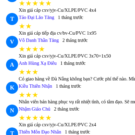
★★★★★
Xin giá cáp cxv/yjv-Cu/XLPE/PVC 4x4
Tảo Đại Lão Tăng
1 tháng trước
T
★★
Xin giá cáp tiếp địa cv/bv-Cu/PVC 1x95
Vô Danh Thần Tăng
2 tháng trước
V
★★★★
Xin giá cáp cxv/yjv-Cu/XLPE/PVC 3x70+1x50
Anh Hùng Xạ Điêu
1 tháng trước
A
★★★
Có giao hàng về Đà Nẵng không bạn? Cước phí thế nào. Mìn
Kiều Thiên Nhận
1 tháng trước
K
★★★
Nhân viên bán hàng phục vụ rất nhiệt tình, có tâm đạo. Sẽ m
Nhậm Giáo Chủ
2 tháng trước
N
★★★★★
Xin giá cáp cxv/yjv-Cu/XLPE/PVC 2x4
Thiên Môn Đạo Nhân
1 tháng trước
T