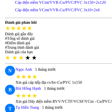
Cáp điện mềm VCmt/VVR-Cu/PVC/PVC 3x150+2x120
Cáp điện mềm VCmt/VVR-Cu/PVC/PVC 3x10+2x6
Đánh giá phản hồi
★★★★★
Đánh giá gần đây
#Tổng số đánh giá
#Điểm đánh giá
#Trung bình đánh giá
Đánh giá của bạn
★
★
★
★
★
Ngọc Anh
1 tháng trước
N
★★★★
Xin giá cáp tiếp địa cv/bv-Cu/PVC 1x150
Bùi Hồng Hạnh
1 tháng trước
B
★★★★
Xin giá Dây điện mềm RVV/VCTF/VCSF/VCm - Cu/PVC/
Tụ Hiền Trang
1 tháng trước
T