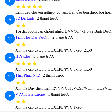
L
★★★★★
Lãnh đạo chuyên nghiệp, có tâm. Lần đầu tiên được bồi hoàn
Sư Đà Lĩnh
2 tháng trước
S
★★
Tôi đặt 500m cáp chống nhiễu DVV/Sc 4x1.5 về Bình Dương 
Tích Thử Đại Vương
2 tháng trước
T
★★
Xin giá cáp cxv/yjv-Cu/XLPE/PVC 3x95+2x50
Hứa Chử
3 tháng trước
H
★★★★
Xin giá cáp cxv/yjv-Cu/XLPE/PVC 3x70+1x50
Thái Phúc Như
2 tháng trước
T
★★
Xin giá Dây điện mềm RVV/VCTF/VCSF/VCm - Cu/PVC
Vương Gia Lương
1 tháng trước
V
★★
Xin giá cáp cxv/yjv-Cu/XLPE/PVC 1x95