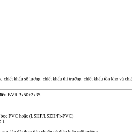
chiết khấu số lượng, chiết khấu thị trường, chiết khấu tồn kho và ch
 điện BVR 3x50+2x35
, vỏ bọc PVC hoặc (LSHF/LSZH/Fr-PVC).
2-1
cao, lắp đặt theo tiêu chuẩn và điều kiện môi trường