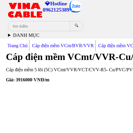
💎Hotline
0962125389
🔍
DANH MỤC
Trang Chủ
Cáp điện mềm VCm/BVR/VVR
Cáp điện mềm V
Cáp điện mềm VCmt/VVR-Cu
Cáp điện mềm 5 lõi (5C) VCmt/VVR/VCT/CVV-R5- Cu/PVC/PVC 3x5
Giá:
3916000
VNĐ/m