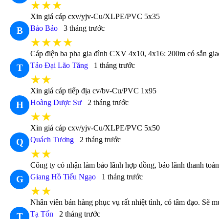
★★★
Xin giá cáp cxv/yjv-Cu/XLPE/PVC 5x35
Bảo Bảo
3 tháng trước
B
★★★★
Cáp điện ba pha gia đình CXV 4x10, 4x16: 200m có sẵn gia
Tảo Đại Lão Tăng
1 tháng trước
T
★★
Xin giá cáp tiếp địa cv/bv-Cu/PVC 1x95
Hoàng Dược Sư
2 tháng trước
H
★★
Xin giá cáp cxv/yjv-Cu/XLPE/PVC 5x50
Quách Tương
2 tháng trước
Q
★★
Công ty có nhận làm bảo lãnh hợp đồng, bảo lãnh thanh toá
Giang Hồ Tiếu Ngạo
1 tháng trước
G
★★
Nhân viên bán hàng phục vụ rất nhiệt tình, có tâm đạo. Sẽ m
Tạ Tốn
2 tháng trước
T