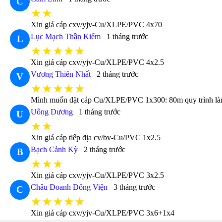
C
★★
Xin giá cáp cxv/yjv-Cu/XLPE/PVC 4x70
Lục Mạch Thần Kiếm
1 tháng trước
L
★★★★★
Xin giá cáp cxv/yjv-Cu/XLPE/PVC 4x2.5
Vương Thiên Nhất
2 tháng trước
V
★★★★★
Mình muốn đặt cáp Cu/XLPE/PVC 1x300: 80m quy trình làm 
Uông Dương
1 tháng trước
U
★★
Xin giá cáp tiếp địa cv/bv-Cu/PVC 1x2.5
Bạch Cảnh Kỳ
2 tháng trước
B
★★★
Xin giá cáp cxv/yjv-Cu/XLPE/PVC 3x2.5
Châu Doanh Đông Viện
3 tháng trước
C
★★★★★
Xin giá cáp cxv/yjv-Cu/XLPE/PVC 3x6+1x4