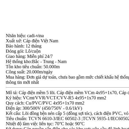
Nhãn hiệu: cadi-vina
Xuất xứ: Cáp điện Việt Nam
Bảo hành: 12 tháng
Đóng gói: Lô/cuộn
Giao hàng: Miễn phí 24/7
Hệ thống kho:Bắc - Trung - Nam
Tồn kho tiêu chuẩn: 50.000m
Công suất: 20.000m/ngày
Mua hàng: Đơn giá dự toán, chưa bao gồm mức chiết khấu hệ thống, 
thông tin mới nhất
Mô tả: Cáp điện mềm 5 lõi. Cáp điện mềm VCm 4x95+1x70, Cáp
Ký hiệu: VCmt/VVR/VCT/CVV-R5 4x95+1x70 mm2
Quy cách: Cu/PVC/PVC 4x95+1x70 mm2
Điện áp: 300/500V (450/750V - 0.6/1kV)
Kết cấu: Lõi đồng bện nén cấp 5 (đồng sợi tóc), cách điện PVC
Tiêu chuẩn: TCVN 6610-3/IEC 60502-3 ;TCVN 5935-1/IEC6050
Nhiệt độ làm việc liên tục: 70°C hoặc 90°C
Sử dụng: Cáp nguồn cấp điện cho các khu vực yêu cầu độ linh hoạt 