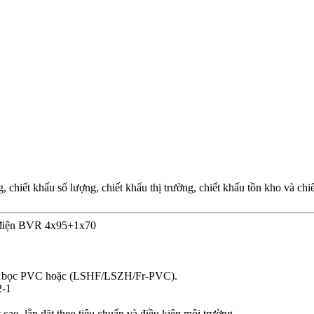
chiết khấu số lượng, chiết khấu thị trường, chiết khấu tồn kho và ch
 điện BVR 4x95+1x70
, vỏ bọc PVC hoặc (LSHF/LSZH/Fr-PVC).
2-1
cao, lắp đặt theo tiêu chuẩn và điều kiện môi trường