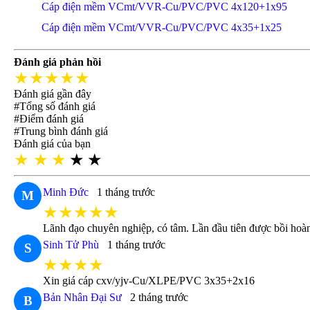
Cáp điện mềm VCmt/VVR-Cu/PVC/PVC 4x120+1x95
Cáp điện mềm VCmt/VVR-Cu/PVC/PVC 4x35+1x25
Đánh giá phản hồi
★★★★★
Đánh giá gần đây
#Tổng số đánh giá
#Điểm đánh giá
#Trung bình đánh giá
Đánh giá của bạn
★
★
★
★
★
Minh Đức
1 tháng trước
M
★★★★★
Lãnh đạo chuyên nghiệp, có tâm. Lần đầu tiên được bồi hoàn
Sinh Tử Phù
1 tháng trước
S
★★★★
Xin giá cáp cxv/yjv-Cu/XLPE/PVC 3x35+2x16
Bản Nhân Đại Sư
2 tháng trước
B