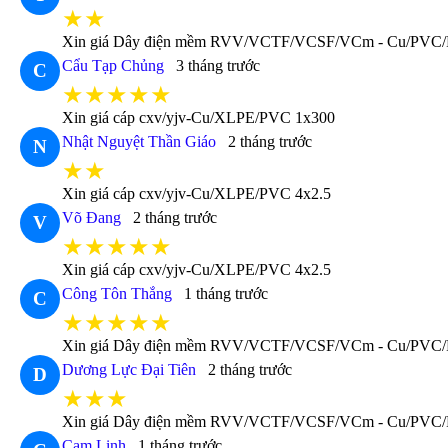
★★
Xin giá Dây điện mềm RVV/VCTF/VCSF/VCm - Cu/PVC/
Cẩu Tạp Chủng
3 tháng trước
C
★★★★★
Xin giá cáp cxv/yjv-Cu/XLPE/PVC 1x300
Nhật Nguyệt Thần Giáo
2 tháng trước
N
★★
Xin giá cáp cxv/yjv-Cu/XLPE/PVC 4x2.5
Võ Đang
2 tháng trước
V
★★★★★
Xin giá cáp cxv/yjv-Cu/XLPE/PVC 4x2.5
Công Tôn Thắng
1 tháng trước
C
★★★★★
Xin giá Dây điện mềm RVV/VCTF/VCSF/VCm - Cu/PVC
Dương Lực Đại Tiên
2 tháng trước
D
★★★
Xin giá Dây điện mềm RVV/VCTF/VCSF/VCm - Cu/PVC
Cam Linh
1 tháng trước