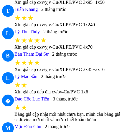
Xin giá cáp cxv/yjv-Cu/XLPE/PVC 3x95+1x50
Tuấn Khang
2 tháng trước
T
★★★
Xin giá cáp cxv/yjv-Cu/XLPE/PVC 1x240
Lý Thu Thủy
2 tháng trước
L
★★★★★
Xin giá cáp cxv/yjv-Cu/XLPE/PVC 4x70
Bản Tham Đại Sư
2 tháng trước
B
★★★★
Xin giá cáp cxv/yjv-Cu/XLPE/PVC 3x35+2x16
Lý Mạc Sầu
2 tháng trước
L
★★
Xin giá cáp tiếp địa cv/bv-Cu/PVC 1x6
Đào Cốc Lục Tiên
3 tháng trước
�
★★
Bảng giá cập nhật mới nhất chưa bạn, mình cần bảng giá
cadi-vina mới nhất và mức chiết khấu dự án
Mộc Đảo Chủ
2 tháng trước
M