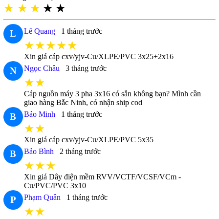
★
★
★
★
★
Lê Quang
1 tháng trước
L
★★★★★
Xin giá cáp cxv/yjv-Cu/XLPE/PVC 3x25+2x16
Ngọc Châu
3 tháng trước
N
★★
Cáp nguồn máy 3 pha 3x16 có sẵn không bạn? Mình cần
giao hàng Bắc Ninh, có nhận ship cod
Bảo Minh
1 tháng trước
B
★★
Xin giá cáp cxv/yjv-Cu/XLPE/PVC 5x35
Bảo Bình
2 tháng trước
B
★★★
Xin giá Dây điện mềm RVV/VCTF/VCSF/VCm -
Cu/PVC/PVC 3x10
Phạm Quân
1 tháng trước
P
★★