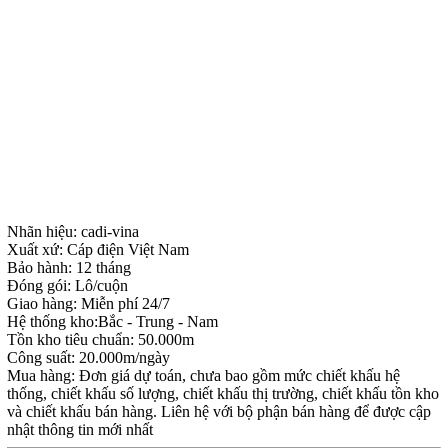
Nhãn hiệu: cadi-vina
Xuất xứ: Cáp điện Việt Nam
Bảo hành: 12 tháng
Đóng gói: Lô/cuộn
Giao hàng: Miễn phí 24/7
Hệ thống kho:Bắc - Trung - Nam
Tồn kho tiêu chuẩn: 50.000m
Công suất: 20.000m/ngày
Mua hàng: Đơn giá dự toán, chưa bao gồm mức chiết khấu hệ
thống, chiết khấu số lượng, chiết khấu thị trường, chiết khấu tồn kho
và chiết khấu bán hàng. Liên hệ với bộ phận bán hàng để được cập
nhật thông tin mới nhất