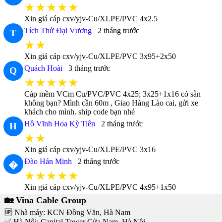
★★★★★
Xin giá cáp cxv/yjv-Cu/XLPE/PVC 4x2.5
Tích Thử Đại Vương
2 tháng trước
T
★★
Xin giá cáp cxv/yjv-Cu/XLPE/PVC 3x95+2x50
Quách Hoài
3 tháng trước
Q
★★★★★
Cáp mềm VCm Cu/PVC/PVC 4x25; 3x25+1x16 có sẵn
không bạn? Mình cần 60m , Giao Hàng Lào cai, gửi xe
khách cho mình. ship code bạn nhé
Hồ Vĩnh Hoa Kỳ Tiên
2 tháng trước
H
★★
Xin giá cáp cxv/yjv-Cu/XLPE/PVC 3x16
Đào Hán Minh
2 tháng trước
�
★★★★★
Xin giá cáp cxv/yjv-Cu/XLPE/PVC 4x95+1x50
🏡 Vina Cable Group
🆙 Nhà máy: KCN Đồng Văn, Hà Nam
✅ Hà Nội: Capital Tower Cửa Nam, Hà Nội