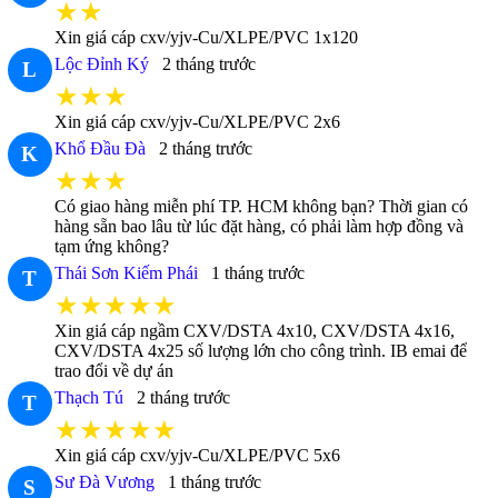
★★
Xin giá cáp cxv/yjv-Cu/XLPE/PVC 1x120
Lộc Đỉnh Ký
2 tháng trước
L
★★★
Xin giá cáp cxv/yjv-Cu/XLPE/PVC 2x6
Khổ Đầu Đà
2 tháng trước
K
★★★
Có giao hàng miễn phí TP. HCM không bạn? Thời gian có
hàng sẵn bao lâu từ lúc đặt hàng, có phải làm hợp đồng và
tạm ứng không?
Thái Sơn Kiếm Phái
1 tháng trước
T
★★★★★
Xin giá cáp ngầm CXV/DSTA 4x10, CXV/DSTA 4x16,
CXV/DSTA 4x25 số lượng lớn cho công trình. IB emai để
trao đổi về dự án
Thạch Tú
2 tháng trước
T
★★★★★
Xin giá cáp cxv/yjv-Cu/XLPE/PVC 5x6
Sư Đà Vương
1 tháng trước
S