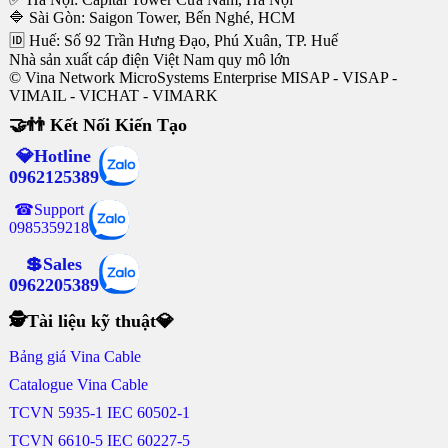
🔷 Sài Gòn: Saigon Tower, Bến Nghé, HCM
🆔 Huế: Số 92 Trần Hưng Đạo, Phú Xuân, TP. Huế
Nhà sản xuất cáp điện Việt Nam quy mô lớn
© Vina Network MicroSystems Enterprise MISAP - VISAP -
VIMAIL - VICHAT - VIMARK
🤝👬 Kết Nối Kiến Tạo
💎Hotline
0962125389
☎Support
0985359218
💲Sales
0962205389
🕵Tài liệu kỹ thuật💎
Bảng giá Vina Cable
Catalogue Vina Cable
TCVN 5935-1 IEC 60502-1
TCVN 6610-5 IEC 60227-5