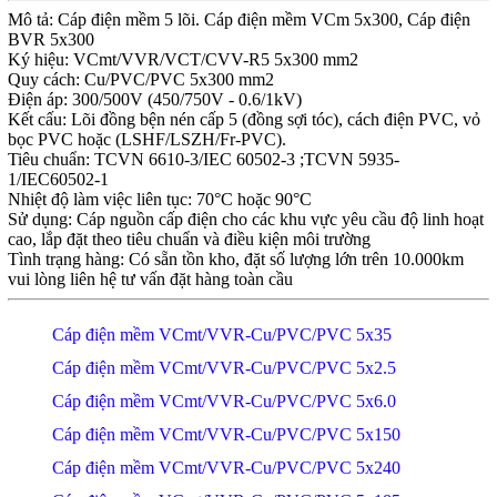
Mô tả: Cáp điện mềm 5 lõi. Cáp điện mềm VCm 5x300, Cáp điện
BVR 5x300
Ký hiệu: VCmt/VVR/VCT/CVV-R5 5x300 mm2
Quy cách: Cu/PVC/PVC 5x300 mm2
Điện áp: 300/500V (450/750V - 0.6/1kV)
Kết cấu: Lõi đồng bện nén cấp 5 (đồng sợi tóc), cách điện PVC, vỏ
bọc PVC hoặc (LSHF/LSZH/Fr-PVC).
Tiêu chuẩn: TCVN 6610-3/IEC 60502-3 ;TCVN 5935-
1/IEC60502-1
Nhiệt độ làm việc liên tục: 70°C hoặc 90°C
Sử dụng: Cáp nguồn cấp điện cho các khu vực yêu cầu độ linh hoạt
cao, lắp đặt theo tiêu chuẩn và điều kiện môi trường
Tình trạng hàng: Có sẵn tồn kho, đặt số lượng lớn trên 10.000km
vui lòng liên hệ tư vấn đặt hàng toàn cầu
Cáp điện mềm VCmt/VVR-Cu/PVC/PVC 5x35
Cáp điện mềm VCmt/VVR-Cu/PVC/PVC 5x2.5
Cáp điện mềm VCmt/VVR-Cu/PVC/PVC 5x6.0
Cáp điện mềm VCmt/VVR-Cu/PVC/PVC 5x150
Cáp điện mềm VCmt/VVR-Cu/PVC/PVC 5x240