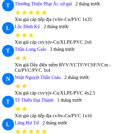
Thưởng Thiện Phạt Ác xử giả
2 tháng trước
T
★★★★★
Xin giá cáp tiếp địa cv/bv-Cu/PVC 1x35
Lộc Đỉnh Ký
2 tháng trước
L
★★★
Xin giá cáp cxv/yjv-Cu/XLPE/PVC 2x6
Thần Long Giáo
3 tháng trước
T
★★
Xin giá Dây điện mềm RVV/VCTF/VCSF/VCm -
Cu/PVC/PVC 3x4
Nhật Nguyệt Thần Giáo
2 tháng trước
N
★★
Xin giá cáp cxv/yjv-Cu/XLPE/PVC 4x2.5
Tề Thiên Đại Thánh
1 tháng trước
T
★★
Xin giá cáp tiếp địa cv/bv-Cu/PVC 1x16
Lăng Hư Tử
2 tháng trước
L
★★★★★