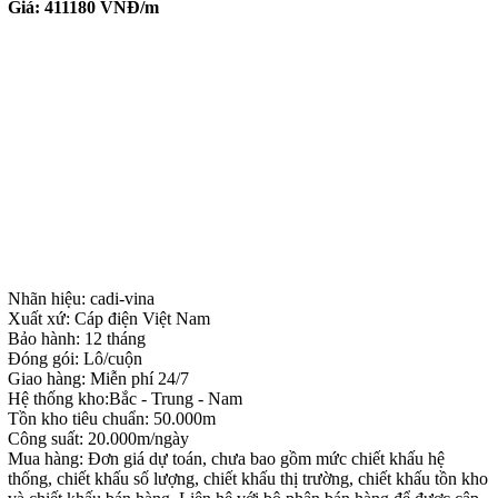
Giá:
411180
VNĐ/m
Nhãn hiệu: cadi-vina
Xuất xứ: Cáp điện Việt Nam
Bảo hành: 12 tháng
Đóng gói: Lô/cuộn
Giao hàng: Miễn phí 24/7
Hệ thống kho:Bắc - Trung - Nam
Tồn kho tiêu chuẩn: 50.000m
Công suất: 20.000m/ngày
Mua hàng: Đơn giá dự toán, chưa bao gồm mức chiết khấu hệ
thống, chiết khấu số lượng, chiết khấu thị trường, chiết khấu tồn kho