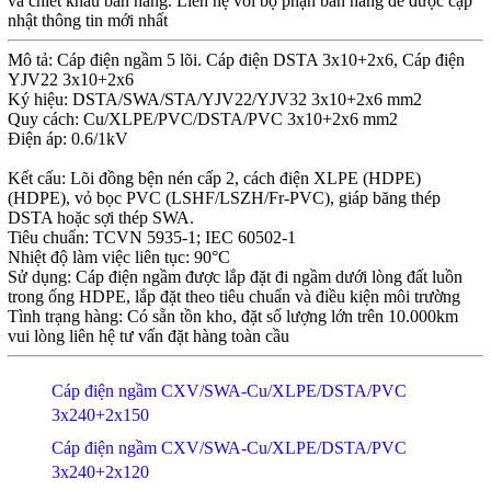
và chiết khấu bán hàng. Liên hệ với bộ phận bán hàng để được cập
nhật thông tin mới nhất
Mô tả: Cáp điện ngầm 5 lõi. Cáp điện DSTA 3x10+2x6, Cáp điện
YJV22 3x10+2x6
Ký hiệu: DSTA/SWA/STA/YJV22/YJV32 3x10+2x6 mm2
Quy cách: Cu/XLPE/PVC/DSTA/PVC 3x10+2x6 mm2
Điện áp: 0.6/1kV
Kết cấu: Lõi đồng bện nén cấp 2, cách điện XLPE (HDPE)
(HDPE), vỏ bọc PVC (LSHF/LSZH/Fr-PVC), giáp băng thép
DSTA hoặc sợi thép SWA.
Tiêu chuẩn: TCVN 5935-1; IEC 60502-1
Nhiệt độ làm việc liên tục: 90°C
Sử dụng: Cáp điện ngầm được lắp đặt đi ngầm dưới lòng đất luồn
trong ống HDPE, lắp đặt theo tiêu chuẩn và điều kiện môi trường
Tình trạng hàng: Có sẵn tồn kho, đặt số lượng lớn trên 10.000km
vui lòng liên hệ tư vấn đặt hàng toàn cầu
Cáp điện ngầm CXV/SWA-Cu/XLPE/DSTA/PVC
3x240+2x150
Cáp điện ngầm CXV/SWA-Cu/XLPE/DSTA/PVC
3x240+2x120