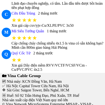
Lãnh đạo chuyên nghiệp, có tâm. Lần đầu tiên được bồi hoàn
tiền phạt hợp đồng
Cửu Đầu Trùng
2 tháng trước
C
★★★★★
Xin giá cáp cxv/yjv-Cu/XLPE/PVC 3x50
Mã Siêu Tướng Quân
1 tháng trước
M
★★★★★
Cáp chống cháy chống nhiễu 4x1.5 ls vina có sẵn không bạn?
Mình cần 800m giao hàng Hải Phòng
Quỷ Cốc Tử
2 tháng trước
Q
★★
Xin giá Dây điện mềm RVV/VCTF/VCSF/VCm -
Cu/PVC/PVC 4x2.5
🏡 Vina Cable Group
🆙 Nhà máy: KCN Đồng Văn, Hà Nam
✅ Hà Nội: Capital Tower Cửa Nam, Hà Nội
🔷 Sài Gòn: Saigon Tower, Bến Nghé, HCM
🆔 Huế: Số 92 Trần Hưng Đạo, Phú Xuân, TP. Huế
Nhà sản xuất cáp điện Việt Nam quy mô lớn
© Vina Network MicroSystems Enterprise MISAP - VISAP -