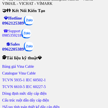
VIMAIL - VICHAT - VIMARK
🤝👬 Kết Nối Kiến Tạo
💎Hotline
0962125389
☎Support
0985359218
💲Sales
0962205389
🕵Tài liệu kỹ thuật💎
Bảng giá Vina Cable
Catalogue Vina Cable
TCVN 5935-1 IEC 60502-1
TCVN 6610-5 IEC 60227-5
Dòng định mức dây cáp điện
Cấu trúc ruột dẫn dây cáp điện
!Sổ tay tính toán thiết kế dây cáp điện