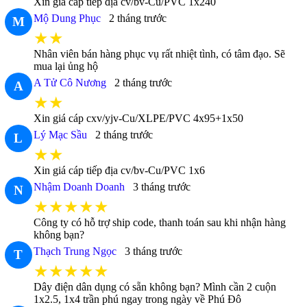
Xin giá cáp tiếp địa cv/bv-Cu/PVC 1x240
Mộ Dung Phục
2 tháng trước
M
★★
Nhân viên bán hàng phục vụ rất nhiệt tình, có tâm đạo. Sẽ
mua lại ủng hộ
A Tử Cô Nương
2 tháng trước
A
★★
Xin giá cáp cxv/yjv-Cu/XLPE/PVC 4x95+1x50
Lý Mạc Sầu
2 tháng trước
L
★★
Xin giá cáp tiếp địa cv/bv-Cu/PVC 1x6
Nhậm Doanh Doanh
3 tháng trước
N
★★★★★
Công ty có hỗ trợ ship code, thanh toán sau khi nhận hàng
không bạn?
Thạch Trung Ngọc
3 tháng trước
T
★★★★★
Dây điện dân dụng có sẵn không bạn? Mình cần 2 cuộn
1x2.5, 1x4 trần phú ngay trong ngày về Phú Đô