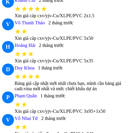
Khánh Chi
2 tháng trước
K
★★★★★
Xin giá cáp cxv/yjv-Cu/XLPE/PVC 2x1.5
Võ Thanh Thảo
2 tháng trước
V
★★
Xin giá cáp cxv/yjv-Cu/XLPE/PVC 5x50
Hoàng Hải
2 tháng trước
H
★★★
Xin giá cáp cxv/yjv-Cu/XLPE/PVC 5x35
Duy Khoa
1 tháng trước
D
★★★★
Bảng giá cập nhật mới nhất chưa bạn, mình cần bảng giá
cadi-vina mới nhất và mức chiết khấu dự án
Phạm Quân
1 tháng trước
P
★★
Xin giá cáp cxv/yjv-Cu/XLPE/PVC 3x95+1x50
Vô Nhai Tử
2 tháng trước
V
★★