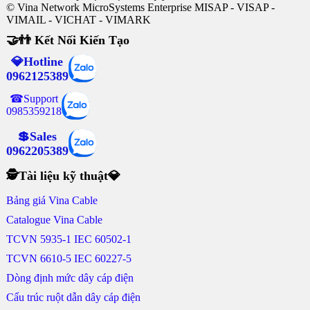
© Vina Network MicroSystems Enterprise MISAP - VISAP -
VIMAIL - VICHAT - VIMARK
🤝👬 Kết Nối Kiến Tạo
💎Hotline
0962125389
☎Support
0985359218
💲Sales
0962205389
🕵Tài liệu kỹ thuật💎
Bảng giá Vina Cable
Catalogue Vina Cable
TCVN 5935-1 IEC 60502-1
TCVN 6610-5 IEC 60227-5
Dòng định mức dây cáp điện
Cấu trúc ruột dẫn dây cáp điện