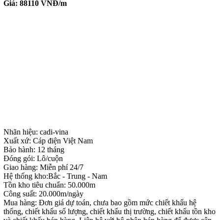
Giá:
88110
VNĐ/m
Nhãn hiệu: cadi-vina
Xuất xứ: Cáp điện Việt Nam
Bảo hành: 12 tháng
Đóng gói: Lô/cuộn
Giao hàng: Miễn phí 24/7
Hệ thống kho:Bắc - Trung - Nam
Tồn kho tiêu chuẩn: 50.000m
Công suất: 20.000m/ngày
Mua hàng: Đơn giá dự toán, chưa bao gồm mức chiết khấu hệ
thống, chiết khấu số lượng, chiết khấu thị trường, chiết khấu tồn kho