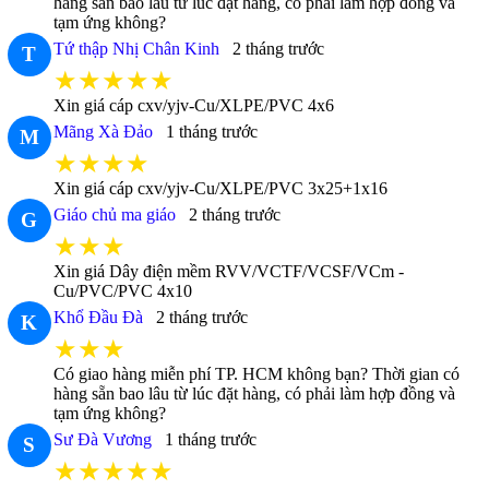
hàng sẵn bao lâu từ lúc đặt hàng, có phải làm hợp đồng và
tạm ứng không?
Tứ thập Nhị Chân Kinh
2 tháng trước
T
★★★★★
Xin giá cáp cxv/yjv-Cu/XLPE/PVC 4x6
Mãng Xà Đảo
1 tháng trước
M
★★★★
Xin giá cáp cxv/yjv-Cu/XLPE/PVC 3x25+1x16
Giáo chủ ma giáo
2 tháng trước
G
★★★
Xin giá Dây điện mềm RVV/VCTF/VCSF/VCm -
Cu/PVC/PVC 4x10
Khổ Đầu Đà
2 tháng trước
K
★★★
Có giao hàng miễn phí TP. HCM không bạn? Thời gian có
hàng sẵn bao lâu từ lúc đặt hàng, có phải làm hợp đồng và
tạm ứng không?
Sư Đà Vương
1 tháng trước
S
★★★★★