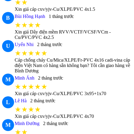
★★
Xin giá cáp cxv/yjv-Cu/XLPE/PVC 4x1.5
Bùi Hồng Hạnh
1 tháng trước
B
★★★★
Xin giá Dây điện mềm RVV/VCTF/VCSF/VCm -
Cu/PVC/PVC 4x2.5
Uyển Nhi
2 tháng trước
U
★★★★★
Cáp chống cháy Cu/Mica/XLPE/Fr-PVC 4x16 cadi-vina cáp
điện Việt Nam có hàng sẵn không bạn? Tôi cần giao hàng về
Bình Dương
Minh Ánh
2 tháng trước
M
★★★★★
Xin giá cáp cxv/yjv-Cu/XLPE/PVC 3x95+1x70
Lê Hà
2 tháng trước
L
★★★★
Xin giá cáp cxv/yjv-Cu/XLPE/PVC 4x70
Minh Đường
2 tháng trước
M
★★