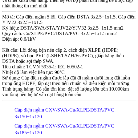
và chiết khấu bán hàng. Liên hệ với bộ phận bán hàng để được cập
nhật thông tin mới nhất
Mô tả: Cáp điện ngầm 5 lõi. Cáp điện DSTA 3x2.5+1x1.5, Cáp điện
YJV22 3x2.5+1x1.5
Ký hiệu: DSTA/SWA/STA/YJV22/YJV32 3x2.5+1x1.5 mm2
Quy cách: Cu/XLPE/PVC/DSTA/PVC 3x2.5+1x1.5 mm2
Điện áp: 0.6/1kV
Kết cấu: Lõi đồng bện nén cấp 2, cách điện XLPE (HDPE)
(HDPE), vỏ bọc PVC (LSHF/LSZH/Fr-PVC), giáp băng thép
DSTA hoặc sợi thép SWA.
Tiêu chuẩn: TCVN 5935-1; IEC 60502-1
Nhiệt độ làm việc liên tục: 90°C
Sử dụng: Cáp điện ngầm được lắp đặt đi ngầm dưới lòng đất luồn
trong ống HDPE, lắp đặt theo tiêu chuẩn và điều kiện môi trường
Tình trạng hàng: Có sẵn tồn kho, đặt số lượng lớn trên 10.000km
vui lòng liên hệ tư vấn đặt hàng toàn cầu
Cáp điện ngầm CXV/SWA-Cu/XLPE/DSTA/PVC
3x150+1x120
Cáp điện ngầm CXV/SWA-Cu/XLPE/DSTA/PVC
3x185+1x120