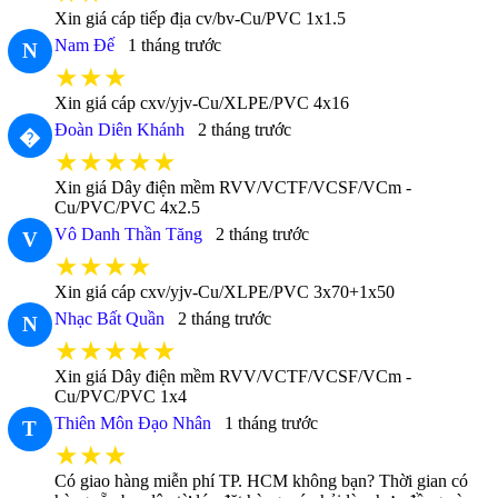
Xin giá cáp tiếp địa cv/bv-Cu/PVC 1x1.5
Nam Đế
1 tháng trước
N
★★★
Xin giá cáp cxv/yjv-Cu/XLPE/PVC 4x16
Đoàn Diên Khánh
2 tháng trước
�
★★★★★
Xin giá Dây điện mềm RVV/VCTF/VCSF/VCm -
Cu/PVC/PVC 4x2.5
Vô Danh Thần Tăng
2 tháng trước
V
★★★★
Xin giá cáp cxv/yjv-Cu/XLPE/PVC 3x70+1x50
Nhạc Bất Quần
2 tháng trước
N
★★★★★
Xin giá Dây điện mềm RVV/VCTF/VCSF/VCm -
Cu/PVC/PVC 1x4
Thiên Môn Đạo Nhân
1 tháng trước
T
★★★
Có giao hàng miễn phí TP. HCM không bạn? Thời gian có