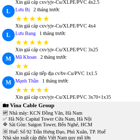
Xin giá cáp cxv/yjv-Cu/XLPE/PVC 4x2.5
Lưu Bị
2 tháng trước
L
★★★★★
Xin giá cáp cxv/yjv-Cu/XLPE/PVC 4x4
Lưu Bang
1 tháng trước
L
★★★★★
Xin giá cáp cxv/yjv-Cu/XLPE/PVC 3x25
Mã Khoan
2 tháng trước
M
★★
Xin giá cáp tiếp địa cv/bv-Cu/PVC 1x1.5
Mạnh Thần
1 tháng trước
M
★★★★★
Xin giá cáp cxv/yjv-Cu/XLPE/PVC 3x70+1x35
🏡 Vina Cable Group
🆙 Nhà máy: KCN Đồng Văn, Hà Nam
✅ Hà Nội: Capital Tower Cửa Nam, Hà Nội
🔷 Sài Gòn: Saigon Tower, Bến Nghé, HCM
🆔 Huế: Số 92 Trần Hưng Đạo, Phú Xuân, TP. Huế
Nhà sản xuất cáp điện Việt Nam quy mô lớn